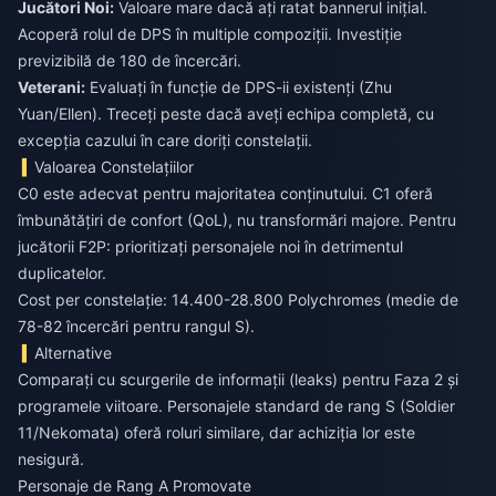
Jucători Noi:
Valoare mare dacă ați ratat bannerul inițial.
Acoperă rolul de DPS în multiple compoziții. Investiție
previzibilă de 180 de încercări.
Veterani:
Evaluați în funcție de DPS-ii existenți (Zhu
Yuan/Ellen). Treceți peste dacă aveți echipa completă, cu
excepția cazului în care doriți constelații.
Valoarea Constelațiilor
C0 este adecvat pentru majoritatea conținutului. C1 oferă
îmbunătățiri de confort (QoL), nu transformări majore. Pentru
jucătorii F2P: prioritizați personajele noi în detrimentul
duplicatelor.
Cost per constelație: 14.400-28.800 Polychromes (medie de
78-82 încercări pentru rangul S).
Alternative
Comparați cu scurgerile de informații (leaks) pentru Faza 2 și
programele viitoare. Personajele standard de rang S (Soldier
11/Nekomata) oferă roluri similare, dar achiziția lor este
nesigură.
Personaje de Rang A Promovate