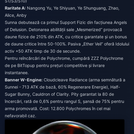
S1/S3/S10)
Raritate A:
Nangong Yu, Ye Shiyuan, Ye Shunguang, Zhao,
Alice, Anby
Sunna debutează ca primul Support Fizic din facțiunea Angels
of Delusion. Detonarea abilității sale „Mesmerized” provoacă
daune fizice de 210% din ATK, cu critice garantate și un bonus
de daune critice între 50-100%. Pasiva „Ether Veil” oferă Idolului
activ +50 ATK timp de 30 de secunde.
Pentru reîncărcări de Polychrome,
cumpără ZZZ Polychrome
de pe BitTopup pentru prețuri competitive și livrare
instantanee.
Banner W-Engine:
Cloudcleave Radiance (arma semnătură a
Sunnei - 713 ATK de bază, 60% Regenerare Energie), Half-
Sugar Bunny, Cauldron of Clarity. Pity garantat la 80 de
încercări, rată de 0,6% pentru rangul S, șansă de 75% pentru
arma promovată. Cost: 12.800 Polychromes în cel mai
nefavorabil caz.