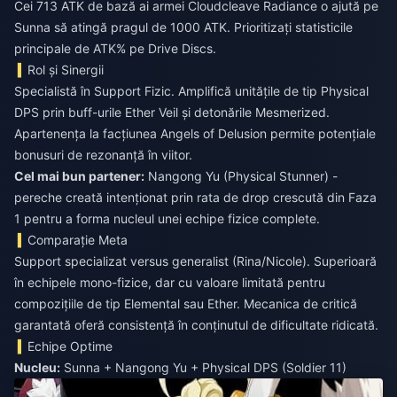
Cei 713 ATK de bază ai armei Cloudcleave Radiance o ajută pe
Sunna să atingă pragul de 1000 ATK. Prioritizați statisticile
principale de ATK% pe Drive Discs.
Rol și Sinergii
Specialistă în Support Fizic. Amplifică unitățile de tip Physical
DPS prin buff-urile Ether Veil și detonările Mesmerized.
Apartenența la facțiunea Angels of Delusion permite potențiale
bonusuri de rezonanță în viitor.
Cel mai bun partener:
Nangong Yu (Physical Stunner) -
pereche creată intenționat prin rata de drop crescută din Faza
1 pentru a forma nucleul unei echipe fizice complete.
Comparație Meta
Support specializat versus generalist (Rina/Nicole). Superioară
în echipele mono-fizice, dar cu valoare limitată pentru
compozițiile de tip Elemental sau Ether. Mecanica de critică
garantată oferă consistență în conținutul de dificultate ridicată.
Echipe Optime
Nucleu:
Sunna + Nangong Yu + Physical DPS (Soldier 11)