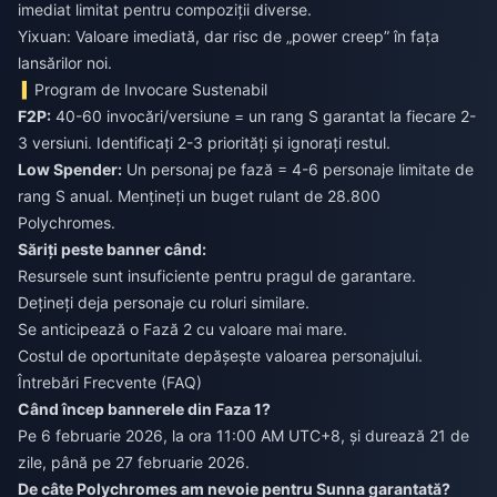
imediat limitat pentru compoziții diverse.
Yixuan: Valoare imediată, dar risc de „power creep” în fața
lansărilor noi.
Program de Invocare Sustenabil
F2P:
40-60 invocări/versiune = un rang S garantat la fiecare 2-
3 versiuni. Identificați 2-3 priorități și ignorați restul.
Low Spender:
Un personaj pe fază = 4-6 personaje limitate de
rang S anual. Mențineți un buget rulant de 28.800
Polychromes.
Săriți peste banner când:
Resursele sunt insuficiente pentru pragul de garantare.
Dețineți deja personaje cu roluri similare.
Se anticipează o Fază 2 cu valoare mai mare.
Costul de oportunitate depășește valoarea personajului.
Întrebări Frecvente (FAQ)
Când încep bannerele din Faza 1?
Pe 6 februarie 2026, la ora 11:00 AM UTC+8, și durează 21 de
zile, până pe 27 februarie 2026.
De câte Polychromes am nevoie pentru Sunna garantată?