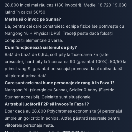
28.800 în cel mai rău caz (180 invocări). Medie: 18.720-19.680
luând în calcul 50/50.
Merită să o invoc pe Sunna?
Da, pentru cei care construiesc echipe fizice (se potrivește cu
Nangong Yu + Physical DPS). Treceți peste dacă folosiți
compoziții elementale diverse.
Cum funcționează sistemul de pity?
Rată de bază de 0,6%, soft pity la încercarea 75 (rate
crescute), hard pity la încercarea 90 (garantat 100%). 50/50 la
primul rang S, garantat personajul promovat la al doilea dacă
ați pierdut prima dată.
Care sunt cele mai bune personaje de rang A în Faza 1?
Nangong Yu (sinergie cu Sunna), Soldier 0 Anby (Electric
Stunner accesibil). Celelalte sunt situaționale.
Ar trebui jucătorii F2P să invoce în Faza 1?
Doar dacă au 28.800 Polychromes economisite ȘI personajul
umple un gol critic în echipă. Altfel, păstrați resursele pentru
viitoarele personaje meta.