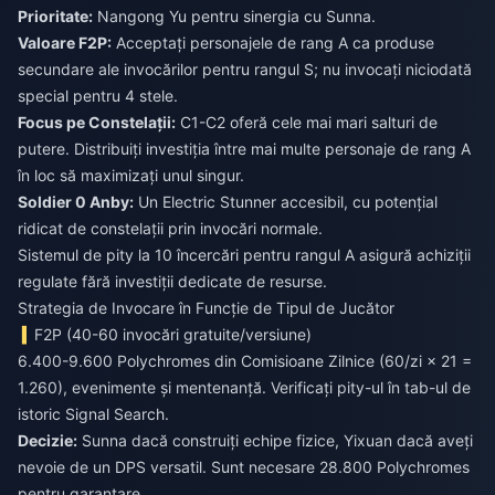
Prioritate:
Nangong Yu pentru sinergia cu Sunna.
Valoare F2P:
Acceptați personajele de rang A ca produse
secundare ale invocărilor pentru rangul S; nu invocați niciodată
special pentru 4 stele.
Focus pe Constelații:
C1-C2 oferă cele mai mari salturi de
putere. Distribuiți investiția între mai multe personaje de rang A
în loc să maximizați unul singur.
Soldier 0 Anby:
Un Electric Stunner accesibil, cu potențial
ridicat de constelații prin invocări normale.
Sistemul de pity la 10 încercări pentru rangul A asigură achiziții
regulate fără investiții dedicate de resurse.
Strategia de Invocare în Funcție de Tipul de Jucător
F2P (40-60 invocări gratuite/versiune)
6.400-9.600 Polychromes din Comisioane Zilnice (60/zi × 21 =
1.260), evenimente și mentenanță. Verificați pity-ul în tab-ul de
istoric Signal Search.
Decizie:
Sunna dacă construiți echipe fizice, Yixuan dacă aveți
nevoie de un DPS versatil. Sunt necesare 28.800 Polychromes
pentru garantare.