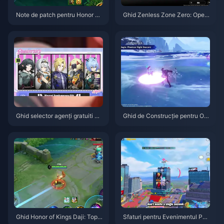
Note de patch pentru Honor of
Ghid Zenless Zone Zero: Opera
Kings S15.a | August 2026
țiunea Covrig | August 2026
Ghid selector agenți gratuiti ZZ
Ghid de Construcție pentru Od
Z 3.1 | August 2026
ette: Cele mai bune arme, artef
acte și echipe | August 2026
Ghid Honor of Kings Daji: Top 1
Sfaturi pentru Evenimentul PU