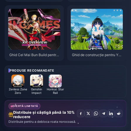
0 Trucuri | August 2026
BG Mobile Spider-Man | Augus
t 2026
Ghid Cel Mai Bun Build pentru
Ghid de construcție pentru Yan
Gilgamesh în HSR | August 202
gyang Xuanling | August 2026
6
PRODUSE RECOMANDATE
Zenless Zone
Genshin
Honkai: Star
Zero
Impact
Rail
OFERTĂ LIMITATĂ
Distribuie și câștigă până la 10%
reducere
Distribuie pentru a debloca roata norocoasă.