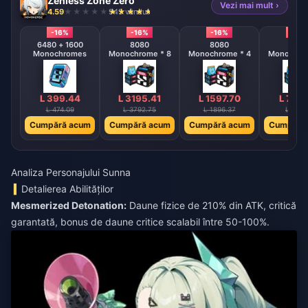
Zenless Zone Zero
Vezi mai mult ›
4.59
945 vândut
-16%
-16%
-16%
-16%
6480 + 1600
8080
8080
808
Monochromes
Monochrome * 8
Monochrome * 4
Monochrom
L 399.44
L 3195.41
L 1597.70
L 798
L 474.09
L 3792.75
L 1896.37
L 948.
Cumpără acum
Cumpără acum
Cumpără acum
Cumpără
Analiza Personajului Sunna
Detalierea Abilităților
Mesmerized Detonation:
Daune fizice de 210% din ATK, critică
garantată, bonus de daune critice scalabil între 50-100%.