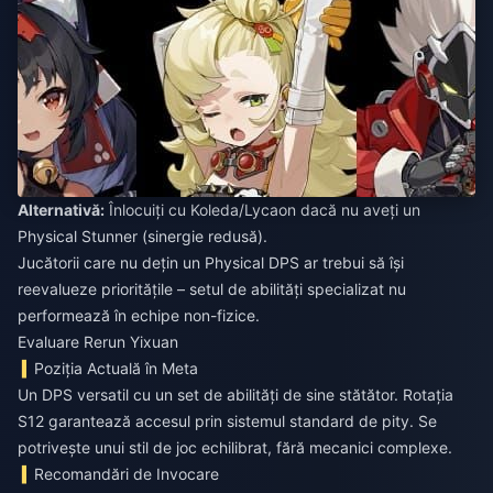
Alternativă:
Înlocuiți cu Koleda/Lycaon dacă nu aveți un
Physical Stunner (sinergie redusă).
Jucătorii care nu dețin un Physical DPS ar trebui să își
reevalueze prioritățile – setul de abilități specializat nu
performează în echipe non-fizice.
Evaluare Rerun Yixuan
Poziția Actuală în Meta
Un DPS versatil cu un set de abilități de sine stătător. Rotația
S12 garantează accesul prin sistemul standard de pity. Se
potrivește unui stil de joc echilibrat, fără mecanici complexe.
Recomandări de Invocare