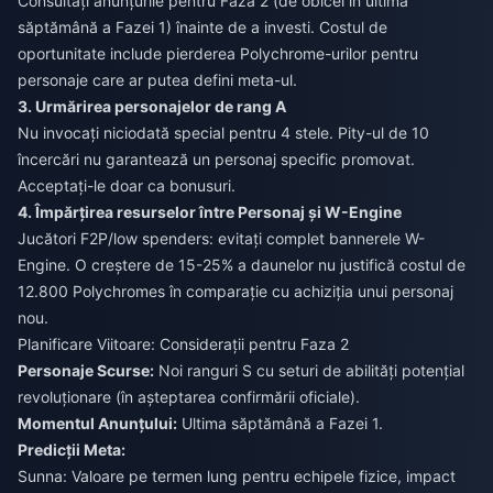
Consultați anunțurile pentru Faza 2 (de obicei în ultima
săptămână a Fazei 1) înainte de a investi. Costul de
oportunitate include pierderea Polychrome-urilor pentru
personaje care ar putea defini meta-ul.
3. Urmărirea personajelor de rang A
Nu invocați niciodată special pentru 4 stele. Pity-ul de 10
încercări nu garantează un personaj specific promovat.
Acceptați-le doar ca bonusuri.
4. Împărțirea resurselor între Personaj și W-Engine
Jucători F2P/low spenders: evitați complet bannerele W-
Engine. O creștere de 15-25% a daunelor nu justifică costul de
12.800 Polychromes în comparație cu achiziția unui personaj
nou.
Planificare Viitoare: Considerații pentru Faza 2
Personaje Scurse:
Noi ranguri S cu seturi de abilități potențial
revoluționare (în așteptarea confirmării oficiale).
Momentul Anunțului:
Ultima săptămână a Fazei 1.
Predicții Meta:
Sunna: Valoare pe termen lung pentru echipele fizice, impact