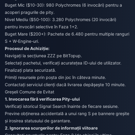
Buget Mic ($10-30): 980 Polychromes (6 invocări) pentru a
acoperi pragurile de pity.
Nivel Mediu ($50-100): 3.280 Polychromes (20 invocări)
pentru invocări selective în Faza 1+2.
Buget Mare ($200+): Pachete de 6.480 pentru multiple ranguri
S + W-Engine-uri.
Procesul de Achiziție:
Navigați la secțiunea ZZZ pe BitTopup.
Selectați pachetul, verificați acuratețea ID-ului de utilizator.
Finalizați plata securizată.
Primiți resursele prin poșta din joc în câteva minute.
Contactați serviciul clienți dacă livrarea depășește 10 minute.
Greșeli Comune de Evitat
1. Invocarea fără verificarea Pity-ului
Verificați istoricul Signal Search înainte de fiecare sesiune.
Previne obținerea accidentală a unui rang S pe bannere greșite
și irosirea statusului de garantare.
2. Ignorarea scurgerilor de informații viitoare