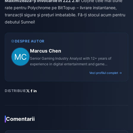
Maximizează-ți invocările în ZZZ 2.6!
Obține cele mai bune
rate pentru Polychrome pe BitTopup – livrare instantanee,
tranzacții sigure și prețuri imbatabile. Fă-ți stocul acum pentru
debutul Sunnei!
DESPRE AUTOR
Marcus Chen
Senior Gaming Industry Analyst with 12+ years of
experience in digital entertainment and game
monetization strategies.
Vezi profilul complet →
DISTRIBUIE
Comentarii