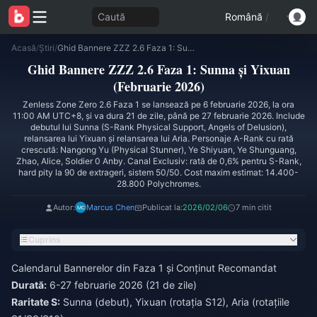
Caută
Română
/
Acasă
/
Știri
/
Ghid Bannere ZZZ 2.6 Faza 1: Sunna și Yixuan (Februarie 2026)
Ghid Bannere ZZZ 2.6 Faza 1: Sunna și Yixuan
(Februarie 2026)
Zenless Zone Zero 2.6 Faza 1 se lansează pe 6 februarie 2026, la ora
11:00 AM UTC+8, și va dura 21 de zile, până pe 27 februarie 2026. Include
debutul lui Sunna (S-Rank Physical Support, Angels of Delusion),
relansarea lui Yixuan și relansarea lui Aria. Personaje A-Rank cu rată
crescută: Nangong Yu (Physical Stunner), Ye Shiyuan, Ye Shunguang,
Zhao, Alice, Soldier 0 Anby. Canal Exclusiv: rată de 0,6% pentru S-Rank,
hard pity la 90 de extrageri, sistem 50/50. Cost maxim estimat: 14.400-
28.800 Polychromes.
Autor:
Marcus Chen
Publicat la:
2026/02/06
7 min citit
Cuprins
Calendarul Bannerelor din Faza 1 și Conținut Recomandat
Durată:
6-27 februarie 2026 (21 de zile)
Raritate S:
Sunna (debut), Yixuan (rotația S12), Aria (rotațiile