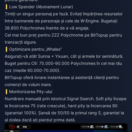
Low Spender (Abonament Lunar)
Țintiți un singur personaj pe fază. Evitați împărțirea resurselor
între bannerele de personaje și cele de W-Engine. Bugetați
28.800 Polychromes înainte de a vă angaja.
Cel mai bun preț pentru ZZZ Polychrome
pe BitTopup pentru
tranzacții sigure.
Optimizare pentru „Whales”
Asigurați-vă atât Sunna + Yixuan, cât și armele lor semnătură.
Buget pentru C6: 75.000-90.000 Polychromes în cel mai rău
caz (medie 60.000-70.000).
BitTopup oferă livrare instantanee și asistență clienți pentru
comenzi de volum mare.
Monitorizarea Pity-ului
Numărare manuală prin istoricul Signal Search. Soft pity începe
la încercarea 75 (rate crescute), hard pity la încercarea 90
(garantat 100%). Șansă de 50/50 la primul rang S, garantat la
al doilea dacă ați pierdut prima dată.