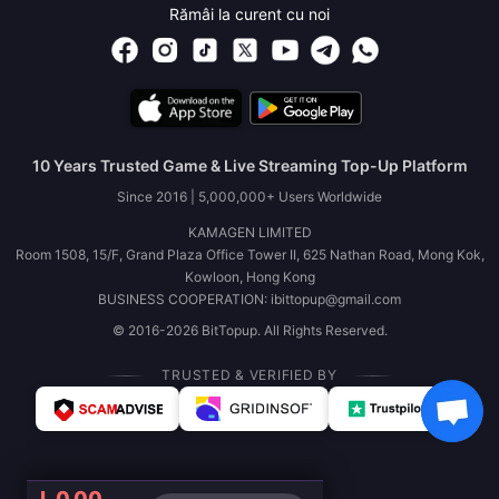
Rămâi la curent cu noi
10 Years Trusted Game & Live Streaming Top-Up Platform
Since 2016 | 5,000,000+ Users Worldwide
KAMAGEN LIMITED
Room 1508, 15/F, Grand Plaza Office Tower II, 625 Nathan Road, Mong Kok,
Kowloon, Hong Kong
BUSINESS COOPERATION: ibittopup@gmail.com
© 2016-2026 BitTopup. All Rights Reserved.
TRUSTED & VERIFIED BY
L 0.00