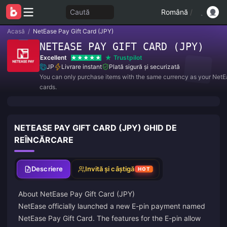
Caută
Română
/
Acasă
/
NetEase Pay Gift Card (JPY)
NETEASE PAY GIFT CARD (JPY)
Excellent
Trustpilot
JP
Livrare instant
Plată sigură și securizată
You can only purchase items with the same currency as your NetE
cards.
NETEASE PAY GIFT CARD (JPY) GHID DE
REÎNCĂRCARE
Descriere
Invită și câștigă
HOT
About NetEase Pay Gift Card (JPY)
NetEase officially launched a new E-pin payment named
NetEase Pay Gift Card. The features for the E-pin allow