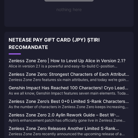
nothing here
NETEASE PAY GIFT CARD (JPY) ȘTIRI
RECOMANDATE
Zenless Zone Zero | How to Level Up Alice in Version 2.1?
Alice in version 2.1 is a powerful and easy-to-build C-position
character. If you just pulled her on your first try (congrats!), let’s go
Zenless Zone Zero: Strongest Characters of Each Attribute
through how to properly develop her. 😄
Zenless Zone Zero features six main attributes, and today we’re going
—All Are Meta, How Many Do You Have?
to talk about the strongest character for each one.
Genshin Impact Has Reached 100 Characters! Cryo Leads
As we all know, Genshin Impact features seven main elements. Today,
the Way, While Geo and Dendro Remain the Rarest
let’s take a look at the current distribution of characters by element in
Zenless Zone Zero’s Best 0+0 Limited S-Rank Characters
Version 5.7. Which element has the most characters, and which has
As the number of characters in Zenless Zone Zero keeps increasing,
— Max Value！
the least? Let’s dive right into the data.
many Proxies are probably feeling the pinch on their Film reserves.
Zenless Zone Zero 2.0 Aylin Rework Guide – Best W-
Today, let’s take a look at several limited S-rank characters who are
Aylin’s enhancement patch has officially gone live in Zenless Zone
Engines, Disk Drives & Team Comps
fully viable at 0 constellations with no signature weapon—offering
Zero 2.0, and many Proxies have likely already felt the improvements.
incredible value and strength.
Zenless Zone Zero Releases Another Limited S-Rank
In this guide, we’ll walk you through the best setups for the revamped
Zenless Zone Zero recently announced the upcoming release of a
Physical Anomaly! Lady Bunny Alice Turns Out to Be an Old
Aylin.