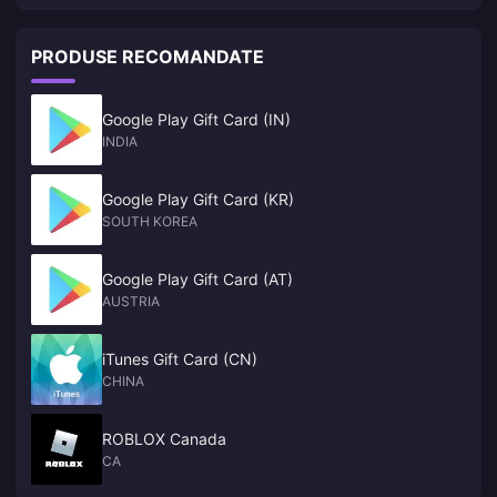
new Agent, Alice, who will be available in the second half of Version
Friend of Lucy?
2.1. Many Proxies have already fallen in love with this adorable bunny
lady! Let’s take a closer look at what the available lore and teasers
PRODUSE RECOMANDATE
reveal about her character.
Google Play Gift Card (IN)
INDIA
Google Play Gift Card (KR)
SOUTH KOREA
Google Play Gift Card (AT)
AUSTRIA
iTunes Gift Card (CN)
CHINA
ROBLOX Canada
CA