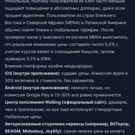
глобальные, поэтому пользователи из ЮВА часто меньше
ощущают повышение в абсолютных долларах, даже если
процент идентичен. Пользователи из стран Ближнего
Востока и Северной Африки (MENA) и Латинской Америки
обычно платят ближе к глобальным тарифам. После
проверки чеков у знакомого из региона MENA выяснилось,
что реальное изменение цены составило около 6,8% с
учетом курсов валют и сокращения бонусов, против
примерно 5,1% в ЮВА.
Влияние платформы крайне неоднородно:
iOS (внутри приложения):
худшие цены. Комиссия Apple в
30% включена в стоимость, без вариантов.
Android (внутри приложения):
немного лучше, но
комиссия Google Play в 15–30% все равно применяется.
Центр пополнения WeSing (официальный сайт):
дешевле,
чем в приложении, но все еще использует стандартные
глобальные цены.
Авторизованные сторонние сервисы (например, BitTopup,
SEAGM, Midasbuy, Joytify):
самая низкая цена за монету