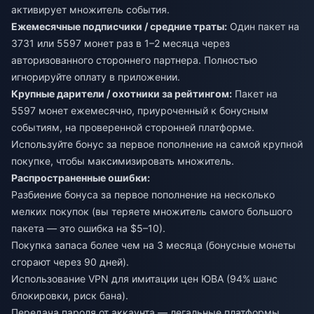
активирует множитель события.
Ежемесячные подписчики / средние траты:
Один пакет на
3731 или 5597 монет раз в 1–2 месяца через
авторизованного стороннего партнера. Полностью
игнорируйте оплату в приложении.
Крупные дарители / охотники за рейтингом:
Пакет на
5597 монет ежемесячно, приуроченный к бонусным
событиям, на проверенной сторонней платформе.
Используйте бонус за первое пополнение на самой крупной
покупке, чтобы максимизировать множитель.
Распространенные ошибки:
Разбиение бонуса за первое пополнение на несколько
мелких покупок (вы теряете множитель самого большого
пакета — это ошибка на $5–10).
Покупка запаса более чем на 3 месяца (бонусные монеты
сгорают через 90 дней).
Использование VPN для имитации цен ЮВА (94% шанс
блокировки, риск бана).
Передача пароля от аккаунта — легальные платформы