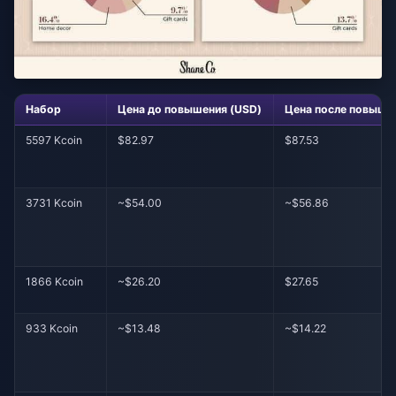
Набор
Цена до повышения (USD)
Цена после повыше
5597 Kcoin
$82.97
$87.53
3731 Kcoin
~$54.00
~$56.86
1866 Kcoin
~$26.20
$27.65
933 Kcoin
~$13.48
~$14.22