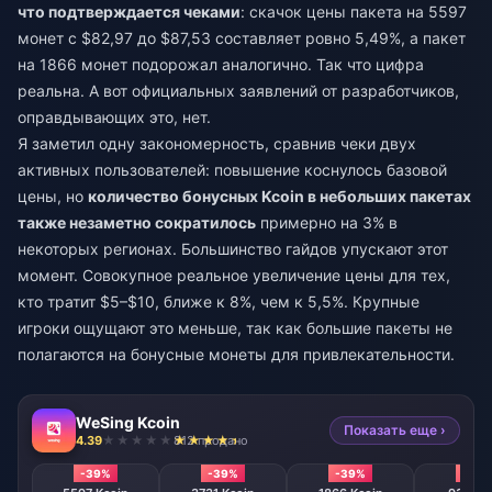
что подтверждается чеками
: скачок цены пакета на 5597
монет с $82,97 до $87,53 составляет ровно 5,49%, а пакет
на 1866 монет подорожал аналогично. Так что цифра
реальна. А вот официальных заявлений от разработчиков,
оправдывающих это, нет.
Я заметил одну закономерность, сравнив чеки двух
активных пользователей: повышение коснулось базовой
цены, но
количество бонусных Kcoin в небольших пакетах
также незаметно сократилось
примерно на 3% в
некоторых регионах. Большинство гайдов упускают этот
момент. Совокупное реальное увеличение цены для тех,
кто тратит $5–$10, ближе к 8%, чем к 5,5%. Крупные
игроки ощущают это меньше, так как большие пакеты не
полагаются на бонусные монеты для привлекательности.
WeSing Kcoin
Показать еще ›
4.39
812 продано
-39%
-39%
-39%
-39