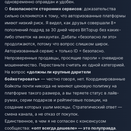
одновременно оправдан и удобен.
О
безопасности сторонних сервисов
: доказательства
сильно склоняются к тому, что авторизованные платформы
имеют низкий риск. Я видел, как друзья совершали 8+
пополнений подряд за 30 дней через BitTopup без каких-
либо отметок на аккаунтах. Дебаты «безопасно ли это»
продолжаются, потому что вопрос слишком широк.
Авторизованный сервис + только ID = безопасно.
Непроверенные продавцы, просящие пароли = очевидное
мошенничество. Перестаньте считать их одной категорией.
На вопрос
«должны ли крупные дарители
бойкотировать»
— честно говоря, нет. Координированные
бойкоты почти никогда не меняют ценовую политику на
платформе такого размера, а вы теряете статус в лайв-
румах, серии подарков и рейтинговые позиции, на
создание которых ушли месяцы. Стратегический ответ —
смена канала, а не отказ от покупок.
Единственное, в чем я не согласен с консенсусом
сообщества:
«опт всегда дешевле» — это полуправда
.