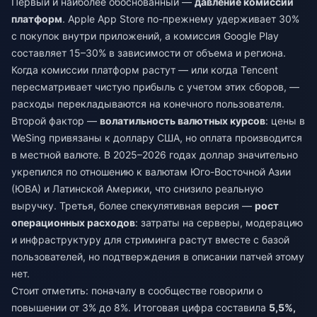
Первый и наиболее обоснованный —
давление комиссий
платформ
. Apple App Store по-прежнему удерживает 30%
с покупок внутри приложений, а комиссия Google Play
составляет 15–30% в зависимости от объема и региона.
Когда комиссии платформ растут — или когда Tencent
пересматривает чистую прибыль с учетом этих сборов, —
расходы перекладываются на конечного пользователя.
Второй фактор —
волатильность валютных курсов
: цены в
WeSing привязаны к доллару США, но оплата производится
в местной валюте. В 2025–2026 годах доллар значительно
укрепился по отношению к валютам Юго-Восточной Азии
(ЮВА) и Латинской Америки, что снизило реальную
выручку. Третья, более спекулятивная версия —
рост
операционных расходов
: затраты на серверы, модерацию
и инфраструктуру для стриминга растут вместе с базой
пользователей, но подтверждения в описании патчей этому
нет.
Стоит отметить: поначалу в сообществе говорили о
повышении от 3% до 8%. Итоговая цифра составила
5,5%,