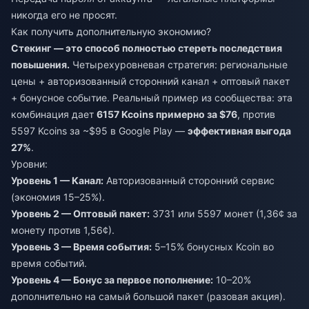
никогда его не просят.
Как получить дополнительную экономию?
Стекинг — это способ полностью стереть последствия
повышения.
Четырехуровневая стратегия: региональные
цены + авторизованный сторонний канал + оптовый пакет
+ бонусное событие. Реальный пример из сообщества: эта
комбинация дает
6157 Kcoins примерно за $76
, против
5597 Kcoins за ~$95 в Google Play —
эффективная выгода
27%
.
Уровни:
Уровень 1 — Канал:
Авторизованный сторонний сервис
(экономия 15–25%).
Уровень 2 — Оптовый пакет:
3731 или 5597 монет (1,36¢ за
монету против 1,56¢).
Уровень 3 — Время события:
5–15% бонусных Kcoin во
время событий.
Уровень 4 — Бонус за первое пополнение:
10–20%
дополнительно на самый большой пакет (разовая акция).