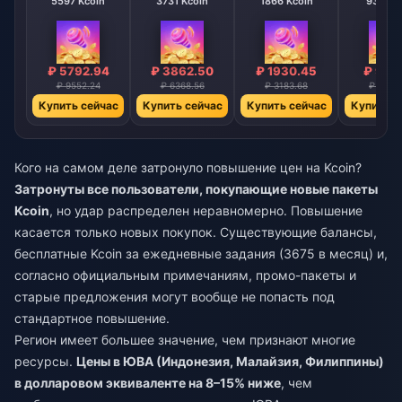
5597 Kcoin
3731 Kcoin
1866 Kcoin
933 Kc
₽ 5792.94
₽ 3862.50
₽ 1930.45
₽ 965
₽ 9552.24
₽ 6368.56
₽ 3183.68
₽ 1592
Купить сейчас
Купить сейчас
Купить сейчас
Купить с
Кого на самом деле затронуло повышение цен на Kcoin?
Затронуты все пользователи, покупающие новые пакеты
Kcoin
, но удар распределен неравномерно. Повышение
касается только новых покупок. Существующие балансы,
бесплатные Kcoin за ежедневные задания (3675 в месяц) и,
согласно официальным примечаниям, промо-пакеты и
старые предложения могут вообще не попасть под
стандартное повышение.
Регион имеет большее значение, чем признают многие
ресурсы.
Цены в ЮВА (Индонезия, Малайзия, Филиппины)
в долларовом эквиваленте на 8–15% ниже
, чем