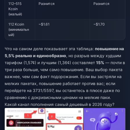
112–515
Разнится
Разнится
Kcoin
(малый)
112 Kcoin
~$1.61
~$1.70
(минимальн
ый)
Что на самом деле показывает эта таблица:
повышение на
5,5% реально и единообразно
, но разрыв между худшим
тарифом (1,57¢) и лучшим (1,36¢) составляет
15%
— почти в
три раза больше, чем само повышение. Ваш выбор пакета
важнее, чем сам факт подорожания. Если вы застряли на
мелких пакетах, повышение работает против вас; если
перейдете на 3731/5597, вы останетесь в плюсе даже по
сравнению с докризисными ценами на мелкие паки.
Какой канал пополнения самый дешевый в 2026 году?