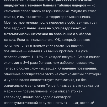
инцидентов с теневым баном в таблице лидеров
— но
ключевое слово здесь
авторизованный
. Уйдите из этого
списка, и вы окажетесь на территории мошенников.
Мое честное мнение после пересчета собственных трат
Мой вердикт:
повышение на 5,5% раздражает, но
математически ничтожно по сравнению с выбором
канала.
Если вы пользователь iOS, который все еще
пополняет счет в приложении после повышения,
повышение — меньшая из ваших проблем, вы уже
переплачиваете 11–12% на каждой покупке. Смена канала
экономит в 3–4 раза больше, чем забрало повышение.
Теперь о более сложных вещах. О
причине повышения
:
отнесение сообществом этого на счет комиссий платформ
и курсов валют соответствует математике, но без
официального заявления Tencent называть это «захватом
маржи» — преувеличение. Я бы описал это как
«перекладывание расходов с некоторой
оппортунистической округленностью» — шаг, который