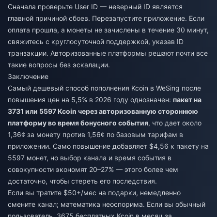
Сначала проверьте User ID — неверный ID является
главной причиной сбоев. Перезапустите приложение. Если
оплата прошла, а монеты не зачислены в течение 30 минут,
свяжитесь с круглосуточной поддержкой, указав ID
транзакции. Авторизованные платформы решают почти все
такие вопросы без эскалации.
Заключение
Самый дешевый способ пополнения Kcoin в WeSing после
повышения цен на 5,5% в 2026 году однозначен:
пакет на
3731 или 5597 Kcoin через авторизованную стороннюю
платформу во время бонусного события
, что дает около
1,36¢ за монету против 1,56¢ по базовым тарифам в
приложении. Само повышение добавляет $4,56 к пакету на
5597 монет, но выбор канала и время события в
совокупности экономят 20–27% — этого более чем
достаточно, чтобы стереть его последствия.
Если вы тратите $50+/мес на подарки, немедленно
смените канал; математика неоспорима. Если вы обычный
пользователь, 3675 бесплатных Kcoin в месяц за