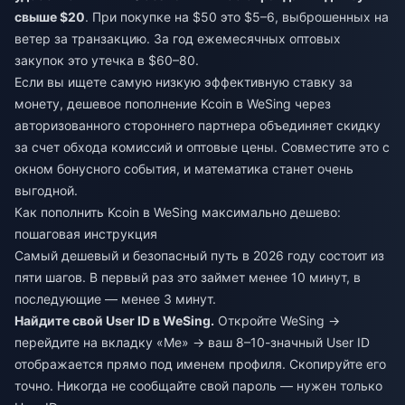
свыше $20
. При покупке на $50 это $5–6, выброшенных на
ветер за транзакцию. За год ежемесячных оптовых
закупок это утечка в $60–80.
Если вы ищете самую низкую эффективную ставку за
монету,
дешевое пополнение Kcoin в WeSing
через
авторизованного стороннего партнера объединяет скидку
за счет обхода комиссий и оптовые цены. Совместите это с
окном бонусного события, и математика станет очень
выгодной.
Как пополнить Kcoin в WeSing максимально дешево:
пошаговая инструкция
Самый дешевый и безопасный путь в 2026 году состоит из
пяти шагов. В первый раз это займет менее 10 минут, в
последующие — менее 3 минут.
Найдите свой User ID в WeSing.
Откройте WeSing →
перейдите на вкладку «Me» → ваш 8–10-значный User ID
отображается прямо под именем профиля. Скопируйте его
точно. Никогда не сообщайте свой пароль — нужен только