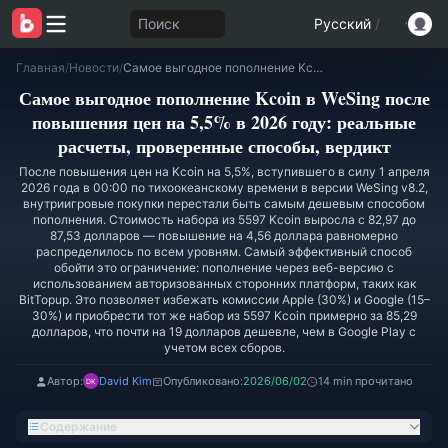
Поиск
Русский
/
Главная
/
Новости
/
Самое выгодное пополнение Kcoin в WeSing после повышения цен на 5,5% в 2026 году: реальные расчеты, проверенные способы, вердикт
Самое выгодное пополнение Kcoin в WeSing после
повышения цен на 5,5% в 2026 году: реальные
расчеты, проверенные способы, вердикт
После повышения цен на Kcoin на 5,5%, вступившего в силу 1 апреля
2026 года в 00:00 по тихоокеанскому времени в версии WeSing v8.2,
внутриигровые покупки перестали быть самым дешевым способом
пополнения. Стоимость набора из 5597 Kcoin выросла с 82,97 до
87,53 долларов — повышение на 4,56 доллара равномерно
распределилось по всем уровням. Самый эффективный способ
обойти это ограничение: пополнение через веб-версию с
использованием авторизованных сторонних платформ, таких как
BitTopup. Это позволяет избежать комиссии Apple (30%) и Google (15–
30%) и приобрести тот же набор из 5597 Kcoin примерно за 85,29
долларов, что почти на 19 долларов дешевле, чем в Google Play с
учетом всех сборов.
Автор:
David Kim
Опубликовано:
2026/06/02
14 min прочитано
Содержание