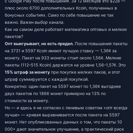
с Google Play после повышения. За 12 месяцев это $228 —
плюс около 6700 дополнительных Kcoin, полученных в
бонусных событиях. Само по себе повышение не так
важно. Важен
выбор канала
.
Как на самом деле работает математика оптовых и мелких
пакетов?
Опт выигрывает, но есть предел.
После повышения пакеты
на 3731 и 5597 Kcoin имеют лучшую ставку — 1,36¢ за
монету. Пакет на 933 монеты стоит около 1,56¢. Мелкие
пакеты (112–515 Kcoin) держатся на уровне 1,56–1,57¢. Это
15% штраф за монету
при покупке мелких паков, и этот
штраф суммируется с каждой покупкой.
Конкретно: один пакет на 5597 монет по 1,36¢ выгоднее
двух пакетов по 1866 монет примерно на 13% по
стоимости за монету.
Но — и здесь я не согласен с ленивым советом «опт всегда
лучше» — кривая выравнивается после пакета на 5597
монет. Нет опубликованных данных о том, что пакеты 10
000+ дают значительное улучшение, а практический риск