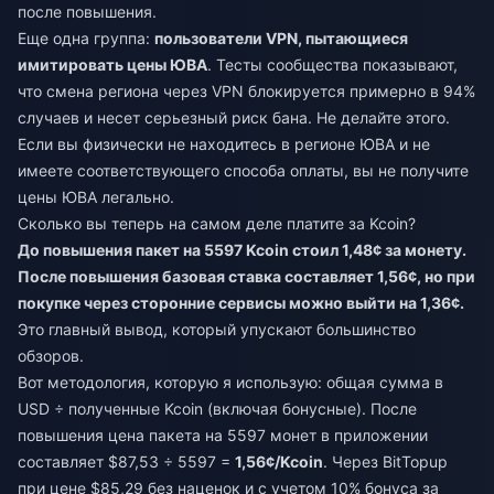
после повышения.
Еще одна группа:
пользователи VPN, пытающиеся
имитировать цены ЮВА
. Тесты сообщества показывают,
что смена региона через VPN блокируется примерно в 94%
случаев и несет серьезный риск бана. Не делайте этого.
Если вы физически не находитесь в регионе ЮВА и не
имеете соответствующего способа оплаты, вы не получите
цены ЮВА легально.
Сколько вы теперь на самом деле платите за Kcoin?
До повышения пакет на 5597 Kcoin стоил 1,48¢ за монету.
После повышения базовая ставка составляет 1,56¢, но при
покупке через сторонние сервисы можно выйти на 1,36¢.
Это главный вывод, который упускают большинство
обзоров.
Вот методология, которую я использую: общая сумма в
USD ÷ полученные Kcoin (включая бонусные). После
повышения цена пакета на 5597 монет в приложении
составляет $87,53 ÷ 5597 =
1,56¢/Kcoin
. Через BitTopup
при цене $85,29 без наценок и с учетом 10% бонуса за