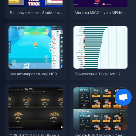
Дешевые монеты StarMaker
Монеты MICO Live в MENA по
для прослушиваний Superno
сле версии v5.2: самые выго
vaX 2026 (скидка 12-23%)
дные предложения 2026
Как активировать код NCRCK
Приложение Taka Live 1.2.11
YT8EF для получения беспла
быстро разряжает батарею п
тных монет Эгги (авг. 2026)
осле обновления в июле 202
6 года? Причины и способы р
ешения
CDK G-COIN для PUBG на ию
Купить PUBG Mobile UC недо