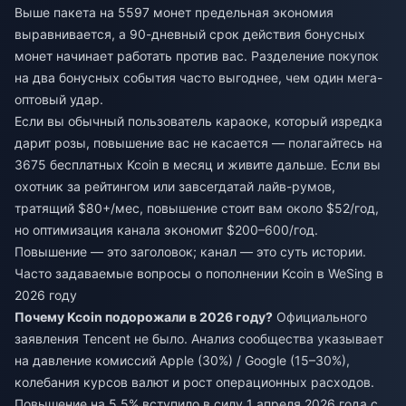
Выше пакета на 5597 монет предельная экономия
выравнивается, а 90-дневный срок действия бонусных
монет начинает работать против вас. Разделение покупок
на два бонусных события часто выгоднее, чем один мега-
оптовый удар.
Если вы обычный пользователь караоке, который изредка
дарит розы, повышение вас не касается — полагайтесь на
3675 бесплатных Kcoin в месяц и живите дальше. Если вы
охотник за рейтингом или завсегдатай лайв-румов,
тратящий $80+/мес, повышение стоит вам около $52/год,
но оптимизация канала экономит $200–600/год.
Повышение — это заголовок; канал — это суть истории.
Часто задаваемые вопросы о пополнении Kcoin в WeSing в
2026 году
Почему Kcoin подорожали в 2026 году?
Официального
заявления Tencent не было. Анализ сообщества указывает
на давление комиссий Apple (30%) / Google (15–30%),
колебания курсов валют и рост операционных расходов.
Повышение на 5,5% вступило в силу 1 апреля 2026 года с