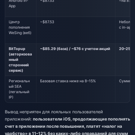
Android In-
~$87.53
~на 8% в
App
Центр
~$87.53
Небольш
пополнения
с in-app
WeSing (веб)
BitTopup
~$85.29 (база) / ~$76 с учетом акций
20–25%
(авторизова
нный
сторонний
сервис)
Региональн
Базовая ставка ниже на 8–15%
Суммиру
ый SEA
(легальный
IP)
Вывод неприятен для лояльных пользователей
приложений:
пользователи iOS, продолжающие пополнять
счет в приложении после повышения, платят «налог на
удобство» в 11–12% без каких-либо оправданий для сумм