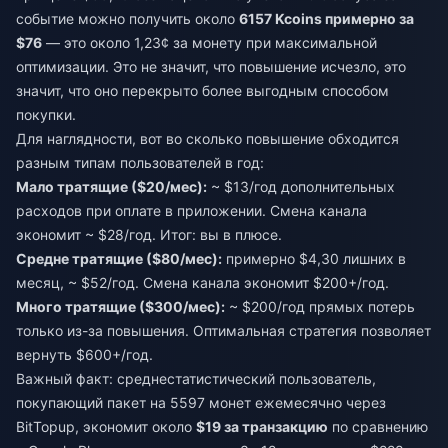
событие можно получить около
6157 Kcoins примерно за
$76
— это около 1,23¢ за монету при максимальной
оптимизации. Это не значит, что повышение исчезло, это
значит, что оно перекрыто более выгодным способом
покупки.
Для наглядности, вот во сколько повышение обходится
разным типам пользователей в год:
Мало тратящие ($20/мес):
~ $13/год дополнительных
расходов при оплате в приложении. Смена канала
экономит ~ $28/год. Итог: вы в плюсе.
Средне тратящие ($80/мес):
примерно $4,30 лишних в
месяц, ~ $52/год. Смена канала экономит $200+/год.
Много тратящие ($300/мес):
~ $200/год прямых потерь
только из-за повышения. Оптимальная стратегия позволяет
вернуть $600+/год.
Важный факт: среднестатистический пользователь,
покупающий пакет на 5597 монет ежемесячно через
BitTopup, экономит около
$19 за транзакцию
по сравнению