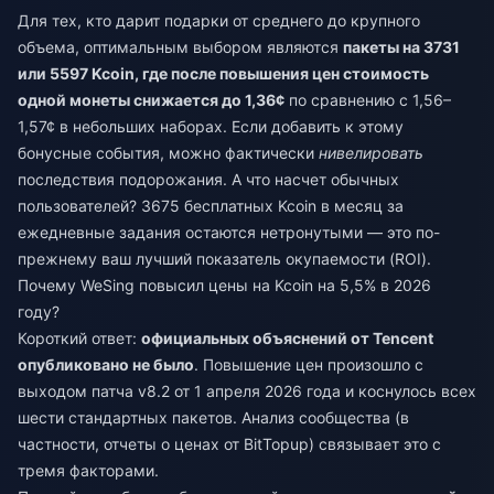
Для тех, кто дарит подарки от среднего до крупного
объема, оптимальным выбором являются
пакеты на 3731
или 5597 Kcoin, где после повышения цен стоимость
одной монеты снижается до 1,36¢
по сравнению с 1,56–
1,57¢ в небольших наборах. Если добавить к этому
бонусные события, можно фактически
нивелировать
последствия подорожания. А что насчет обычных
пользователей? 3675 бесплатных Kcoin в месяц за
ежедневные задания остаются нетронутыми — это по-
прежнему ваш лучший показатель окупаемости (ROI).
Почему WeSing повысил цены на Kcoin на 5,5% в 2026
году?
Короткий ответ:
официальных объяснений от Tencent
опубликовано не было
. Повышение цен произошло с
выходом патча v8.2 от 1 апреля 2026 года и коснулось всех
шести стандартных пакетов. Анализ сообщества (в
частности, отчеты о ценах от BitTopup) связывает это с
тремя факторами.