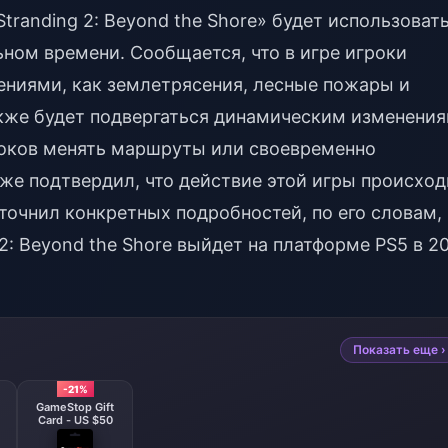
Stranding 2: Beyond the Shore» будет использоват
ном времени. Сообщается, что в игре игроки
ениями, как землетрясения, лесные пожары и
акже будет подвергаться динамическим изменени
гроков менять маршруты или своевременно
кже подтвердил, что действие этой игры происход
уточнил конкретных подробностей, по его словам,
 2: Beyond the Shore выйдет на платформе PS5 в 2
Показать еще ›
-21%
GameStop Gift
Card - US $50