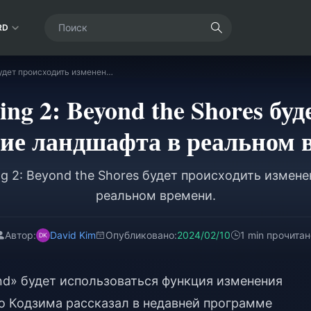
RD
В Death Stranding 2: Beyond the Shores будет происходить изменение ландшафта в реальном времени.
ing 2: Beyond the Shores бу
ие ландшафта в реальном 
ng 2: Beyond the Shores будет происходить измен
реальном времени.
Автор:
David Kim
Опубликовано:
2024/02/10
1 min прочитан
rand» будет использоваться функция изменения
о Кодзима рассказал в недавней программе