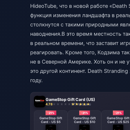
HideoTube, что в новой работе «Death 
функция изменения ландшафта в реаль
столкнутся с такими природными явл
наводнения.В это время местность т
в реальном времени, что заставит и
реагировать. Кроме того, Кодзима та
не в Северной Америке. Хоть он и не 
это другой континент. Death Stranding
году.
GameStop Gift Card (US)
4.78
977 продано
-21%
-21%
-21%
GameStop Gift
GameStop Gift
GameStop Gift
Card - US $5
Card - US $10
Card - US $25