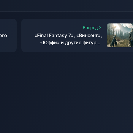
Вперед
ого
«Final Fantasy 7», «Винсент»,
«Юффи» и другие фигурки
серии BRING ARTS уже
доступны для заказа.