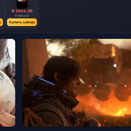
₽ 3803.30
₽ 4823.32
с
Купить сейчас