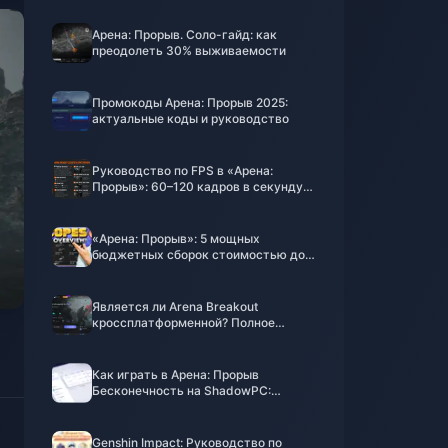
Арена: Прорыв. Соло-гайд: как
преодолеть 30% выживаемости
Промокоды Арена: Прорыв 2025:
актуальные коды и руководство
Руководство по FPS в «Арена:
Прорыв»: 60–120 кадров в секунду
даже на бюджетных телефонах
«Арена: Прорыв»: 5 мощных
бюджетных сборок стоимостью до
100 000 коинов
Является ли Arena Breakout
кроссплатформенной? Полное
руководство 2025 года для всех
устройств
Как играть в Арена: Прорыв
Бесконечность на ShadowPC:
Руководство по проверке
реальности 2025
Genshin Impact: Руководство по