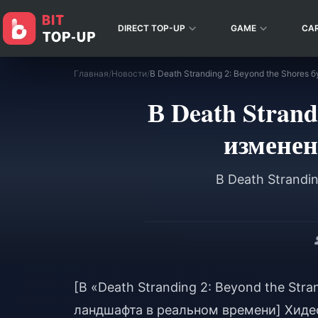
DIRECT TOP-UP
GAME
CA
Главная
/
Новости
/
В Death Strand
изменен
В Death Strandi
[В «Death Stranding 2: Beyond the St
ландшафта в реальном времени] Хиде