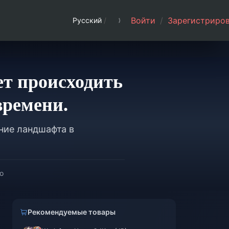
Войти
/
Зарегистриров
Русский
/
дет происходить
времени.
ение ландшафта в
о
Рекомендуемые товары