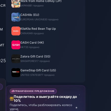
Work from Home CdKey (JP)
ься
JAPAN
881 продано
CASHlib (EU)
EUROPEAN UNION
830 продано
ям
KilaKila Red Bean Top Up
CHINA
949 продано
GASH Card (HK)
ит
HK
733 продано
Zalora Gift Card (SG)
025
SINGAPORE
517 продано
GameStop Gift Card (US)
UNITED STATES
977 продано
ОГРАНИЧЕННОЕ ПРЕДЛОЖЕНИЕ
Поделитесь и выиграйте скидку до
10%
Поделитесь, чтобы разблокировать колесо
удачи.