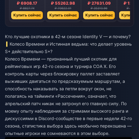
₽ 6908.17
₽ 55262.98
₽ 27631.09
₽ 1381
₽ 8827.74
₽ 70622.01
₽ 35310.96
₽ 17655
Купить сейчас
Купить сейчас
Купить сейчас
Купить с
Кто лучшие охотники в 42-м сезоне Identity V — и почему?
Колесо Времени и Истинная ведьма: что делает уровень
S+ действительно S+?
Колесо Времени — признанный лучший охотник для
рейтинговых игр 42-го сезона и турнира COA X. Его
контроль карты через блокировку паллет заставляет
выживших двигаться по предсказуемым маршрутам, а
способность наказывать за петли вокруг окон, не
полагаясь на тайминги «Рассечения», означает, что
апрельский патч никак не затронул его главную силу. По
моему опыту наблюдения за стримами высокого ранга и
дискуссиями в Discord-сообществе в первые недели 42-го
сезона, статистика выбора здесь необычно перекошена —
опытные игроки не сомневаются в этом выборе.