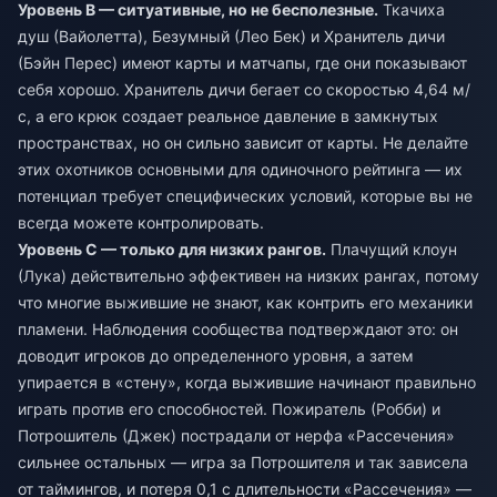
Уровень B — ситуативные, но не бесполезные.
Ткачиха
душ (Вайолетта), Безумный (Лео Бек) и Хранитель дичи
(Бэйн Перес) имеют карты и матчапы, где они показывают
себя хорошо. Хранитель дичи бегает со скоростью 4,64 м/
с, а его крюк создает реальное давление в замкнутых
пространствах, но он сильно зависит от карты. Не делайте
этих охотников основными для одиночного рейтинга — их
потенциал требует специфических условий, которые вы не
всегда можете контролировать.
Уровень C — только для низких рангов.
Плачущий клоун
(Лука) действительно эффективен на низких рангах, потому
что многие выжившие не знают, как контрить его механики
пламени. Наблюдения сообщества подтверждают это: он
доводит игроков до определенного уровня, а затем
упирается в «стену», когда выжившие начинают правильно
играть против его способностей. Пожиратель (Робби) и
Потрошитель (Джек) пострадали от нерфа «Рассечения»
сильнее остальных — игра за Потрошителя и так зависела
от таймингов, и потеря 0,1 с длительности «Рассечения» —