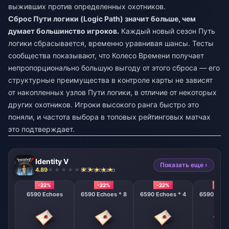
выживших против определенных охотников.
Сброс Пути логики (Logic Path) значит больше, чем
думает большинство игроков.
Каждый новый сезон Путь
логики сбрасывается, временно уравнивая шансы. Тесты
сообщества показывают, что Колесо Времени получает
непропорционально большую выгоду от этого сброса — его
структурные преимущества в контроле карты не зависят
от накопленных узлов Пути логики, в отличие от некоторых
других охотников. Игроки высокого ранга быстро это
поняли, и частота выбора в топовых рейтинговых матчах
это подтверждает.
Identity V
Показать еще ›
4.89
813 продано
-22%
-22%
-22%
-22%
6590 Echoes
6590 Echoes * 8
6590 Echoes * 4
6590 Echo