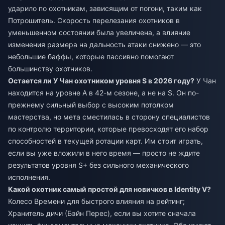
ударило по охотникам, зависящим от погони, таким как
Потрошитель. Скорость перелезания охотников в
уменьшенном состоянии была увеличена, а влияние
изменения размера на дальность атаки снижено — это
небольшие баффы, которые пассивно помогают
большинству охотников.
Остается ли У Чан охотником уровня S в 2026 году?
У Чан
находится на уровне A в 42-м сезоне, а не на S. Он по-
прежнему сильный выбор с высоким потолком
мастерства, но мета сместилась в сторону специалистов
по контролю территории, которые превосходят его набор
способностей в текущей ротации карт. Им стоит играть,
если вы уже вложили в него время — просто не ждите
результатов уровня S+ без сильного механического
исполнения.
Какой охотник самый простой для новичков в Identity V?
Колесо Времени для быстрого влияния на рейтинг;
Хранитель дичи (Бэйн Перес), если вы хотите сначала