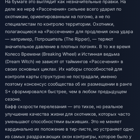
На бумаге это выглядит как незначительные правки. На
деле же нерф «Рассечения» сильнее всего ударил по
охотникам, ориентированным на погоню, а не по
специалистам по контролю территории. Охотники,
полагающиеся на «Рассечение» для продления окна удара
— например, Потрошитель (The Ripper), — теряют
значительное давление в плотных погонях. В то же время
Колесо Времени (Breaking Wheel) и Истинная ведьма
(Dream Witch) не зависят от таймингов «Рассечения» в
своих основных циклах. Их наборы способностей для
контроля карты структурно не пострадали, именно
поэтому консенсус сообщества об их размещении в ранге
S+ сформировался быстрее, чем в любом предыдущем
сезоне.
Бафф скорости перелезания — это тихое, но реальное
улучшение качества жизни для охотников, которых часто
уменьшают способностями выживших. Это не меняет
кардинально их положение в тир-листе, но устраняет одно
из самых раздражающих окон контригры, которое было у