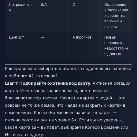
Потрошител
B/A
C
Ослабление
ь
«Рассечения
» влияет на
тайминги
погони
Дантист
—
A (прогноз)
Новый
персонаж,
недостаточн
о данных
Как правильно выбирать и играть за подходящего охотника
в рейтинге 42-го сезона?
Шаг 1: Подбирайте охотника под карту.
Активная ротация
карт в 42-м сезоне значит больше, чем признает
большинство тир-листов. Наяда на картах с водой — это
совсем не то же самое, что Наяда на закрытых картах в
помещениях. Колесо Времени не зависит от карты —
именно поэтому она на уровне S+. Если вы не уверены,
какая карта вам выпадет, выбирайте Колесо Времени или
Истинную ведьму.