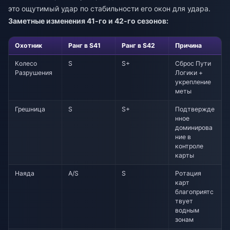
это ощутимый удар по стабильности его окон для удара.
Заметные изменения 41-го и 42-го сезонов:
Охотник
Ранг в S41
Ранг в S42
Причина
Колесо
S
S+
Сброс Пути
Разрушения
Логики +
укрепление
меты
Грешница
S
S+
Подтвержде
нное
доминирова
ние в
контроле
карты
Наяда
A/S
S
Ротация
карт
благоприятс
твует
водным
зонам