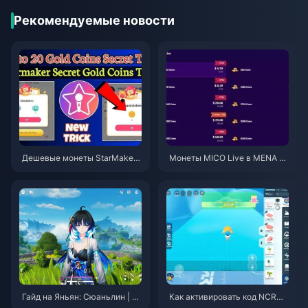
Рекомендуемые новости
Дешевые монеты StarMaker
Монеты MICO Live в MENA по
для прослушиваний Superno
сле версии v5.2: самые выго
vaX 2026 (скидка 12-23%)
дные предложения 2026
Гайд на Яньян: Сюаньлин | А
Как активировать код NCRCK
вгуст 2026
YT8EF для получения беспла