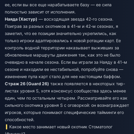
ее, если вы все еще нарабатываете базу — ее сила
полностью зависит от исполнения.
Наяда (Хастур)
— восходящая звезда 42-го сезона.
Поиграв за разных охотников в 41-м и 42-м сезонах, я
заметил, что ее позиции значительно укрепились, как
только игроки адаптировались к новой ротации карт. Ее
контроль водной территории наказывает выживших за
обновленные маршруты движения так, как это не было
очевидно в начале сезона. Если вы играли за Наяду в 41-м
сезоне и находили ее нестабильной, попробуйте снова —
изменение пула карт стало для нее настоящим баффом.
Страж 26 (Guard 26)
также появляется в некоторых тир-
листах уровня S, хотя консенсус сообщества здесь менее
един, чем по остальным четырем. Рассматривайте его как
сильного охотника уровня S с оговоркой: он вознаграждает
игроков, которые понимают специфические тайминги его
способностей.
Какое место занимает новый охотник Стоматолог
(Финсен)?