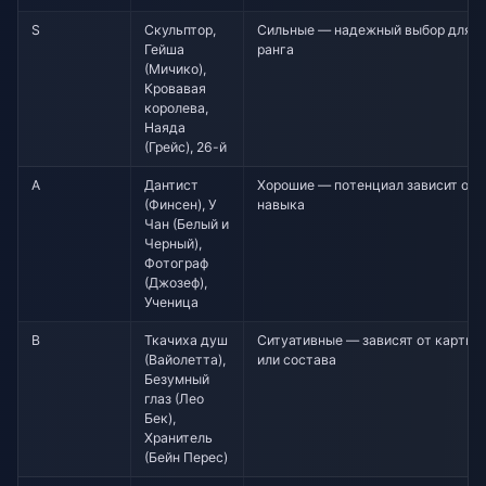
S
Скульптор,
Сильные — надежный выбор для
Гейша
ранга
(Мичико),
Кровавая
королева,
Наяда
(Грейс), 26-й
A
Дантист
Хорошие — потенциал зависит от
(Финсен), У
навыка
Чан (Белый и
Черный),
Фотограф
(Джозеф),
Ученица
B
Ткачиха душ
Ситуативные — зависят от карты
(Вайолетта),
или состава
Безумный
глаз (Лео
Бек),
Хранитель
(Бейн Перес)