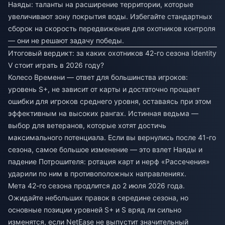
Наяды: таланты на расширение территории, которые
увеличивают зону покрытия воды. Избегайте стандартных
сборок на скорость передвижения для охотников контроля
— они не решают задачу победы.
Итоговый вердикт: за каких охотников 42-го сезона Identity
V стоит играть в 2026 году?
Колесо Времени — ответ для большинства игроков:
уровень S+, не зависит от карты и достаточно прощает
ошибки для игроков среднего уровня, оставаясь при этом
эффективным на высоких рангах. Истинная ведьма —
выбор для ветеранов, которые хотят достичь
максимального потенциала. Если вы вернулись после 41-го
сезона, самое большое изменение — это взлет Наяды и
падение Потрошителя: ротация карт и нерф «Рассечения»
ударили по ним в противоположных направлениях.
Мета 42-го сезона продлится до 2 июля 2026 года.
Ожидайте небольших правок в середине сезона, но
основные позиции уровней S+ и S вряд ли сильно
изменятся, если NetEase не выпустит значительный