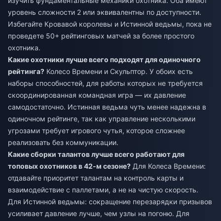
изучить фундаментальные механики охотника. Оба имеют
уровень сложности 2 или эквивалентны по доступности.
Избегайте Кровавой королевы и Истинной ведьмы, пока не
проведете 50+ рейтинговых матчей за более простого
охотника.
Какие охотники лучше всего подходят для одиночного
рейтинга?
Колесо Времени и Скульптор. У обоих есть
наборы способностей, для работы которых не требуется
скоординированная командная игра — их давление
самодостаточно. Истинная ведьма чуть менее надежна в
одиночном рейтинге, так как управление несколькими
угрозами требует игрового чутья, которое сложнее
реализовать без коммуникации.
Какие сборки талантов лучше всего работают для
топовых охотников в 42-м сезоне?
Для Колеса Времени:
отдавайте приоритет талантам на контроль карты и
взаимодействие с паллетами, а не на чистую скорость.
Для Истинной ведьмы: сокращение перезарядки призывов
усиливает давление лучше, чем узлы на погоню. Для