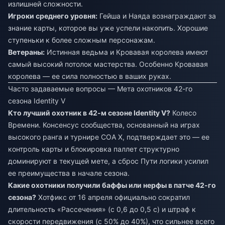
излишней сложности.
Игроки среднего уровня:
Гейша и Наяда вознаграждают за
знание карты, которое вы уже успели накопить. Хорошие
ступеньки к более сложным персонажам.
Ветераны:
Истинная ведьма и Кровавая королева имеют
самый высокий потолок мастерства. Особенно Кровавая
королева — ее сила полностью в ваших руках.
Часто задаваемые вопросы — Мета охотников 42-го
сезона Identity V
Кто лучший охотник в 42-м сезоне Identity V?
Колесо
Времени. Консенсус сообщества, основанный на играх
высокого ранга и турнире COA X, подтверждает это — ее
контроль карты и блокировка паллет структурно
доминируют в текущей мете, а сброс Пути логики усилил
ее преимущества в начале сезона.
Какие охотники получили баффы или нерфы в патче 42-го
сезона?
Хотфикс от 16 апреля официально сократил
длительность «Рассечения» (с 0,6 до 0,5 с) и штраф к
скорости передвижения (с 50% до 40%), что сильнее всего