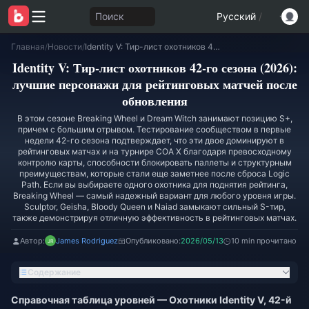
Поиск
Русский
/
Главная
/
Новости
/
Identity V: Тир-лист охотников 42-го сезона (2026): лучшие персонажи для рейтинговых матчей после обновления
Identity V: Тир-лист охотников 42-го сезона (2026):
лучшие персонажи для рейтинговых матчей после
обновления
В этом сезоне Breaking Wheel и Dream Witch занимают позицию S+,
причем с большим отрывом. Тестирование сообществом в первые
недели 42-го сезона подтверждает, что эти двое доминируют в
рейтинговых матчах и на турнире COA X благодаря превосходному
контролю карты, способности блокировать паллеты и структурным
преимуществам, которые стали еще заметнее после сброса Logic
Path. Если вы выбираете одного охотника для поднятия рейтинга,
Breaking Wheel — самый надежный вариант для любого уровня игры.
Sculptor, Geisha, Bloody Queen и Naiad замыкают сильный S-тир,
также демонстрируя отличную эффективность в рейтинговых матчах.
Автор:
James Rodriguez
Опубликовано:
2026/05/13
10 min прочитано
Содержание
Справочная таблица уровней — Охотники Identity V, 42-й