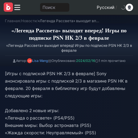
Поиск
Русский
/
Главная
/
Новости
/
«Легенда Рассвета» выходит вперед! Игры по подписке PSN HK 2/3 в феврале
«Легенда Рассвета» выходит вперед! Игры по
подписке PSN HK 2/3 в феврале
«Легенда Рассвета» выходит вперед! Игры по подписке PSN HK 2/3 в
феврале
Автор:
Lisa Wang
Опубликовано:
2024/02/16
1 min прочитано
[Игры с подпиской PSN HK 2/3 в феврале] Sony
анонсировала игры с подпиской 2/3 в магазине PSN HK в
феврале. 20 февраля в библиотеку игр будут добавлены
следующие игры:
Добавлено 2 новые игры:
«Легенда о рассвете» (PS4/PS5)
Внешние миры: Выбор астронавта (PS5)
«Жажда скорости: Неуправляемый» (PS5)