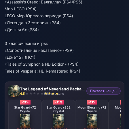
«Assassin's Creed: Валгалла» (PS4/PS5)
Мир LEGO (PS4)
LEGO Мир Юрского периода (PS4)
«Легенда о Зестирии» (PS4)
«Дисгея 6» (PS4)
3 классические игры:
«Сопротивление наказанию» (PSP)
«Джет 2» (ПС1)
«Tales of Symphonia HD Edition» (PS4)
Tales of Vesperia: HD Remastered (PS4)
The Legend of Neverland Package (SEA)
Показать еще ›
4.11
993 продано
-21%
-21%
-21%
-21%
Star Guard+72
Star Guard+252
Moon Blessing+72
Moon Gif
Crystal
Crystal
Crystal
Cryst