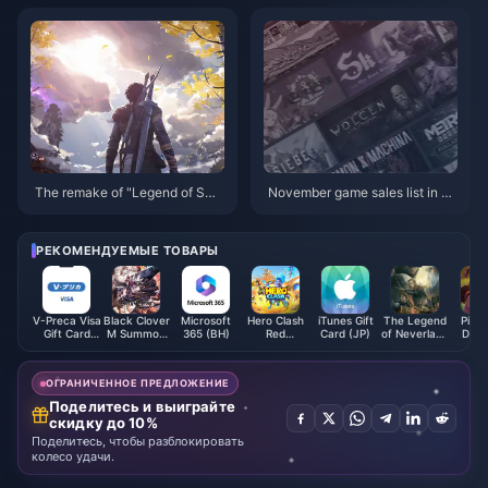
an't Miss!
able” is online today
The remake of "Legend of Swo
November game sales list in U
rd and Fairy IV" uses turn-base
S: Total NS sales exceed PS2
d combat, and the PV is a real-l
ife screen
РЕКОМЕНДУЕМЫЕ ТОВАРЫ
V-Preca Visa
Black Clover
Microsoft
Hero Clash
iTunes Gift
The Legend
Pigg
Gift Card
M Summon
365 (BH)
Red
Card (JP)
of Neverland
Diam
(JP)
Pack - ASIA
Diamonds
Package
(SEA)
ОГРАНИЧЕННОЕ ПРЕДЛОЖЕНИЕ
Поделитесь и выиграйте
скидку до 10%
Поделитесь, чтобы разблокировать
колесо удачи.