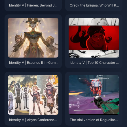
Identity V | Frieren: Beyond Jo
Crack the Enigma: Who Will Rul
urney’s End Collaboration Art F
e KWC2025 in Riyadh?
ully Revealed — Get the Free
Himmel Statue!
Identity V | Essence II In-Game
Identity V | Top 10 Character P
Showcase Is Here! Sorcerer's
Vs by View Count—Which One
Skin Receives Mixed Reviews!!
Will Surprise You?
Identity V | Abyss Conference
The trial version of Roguelite×
Recap – 7 Major Reveals You C
Boss Rush×FPS game “Indomit