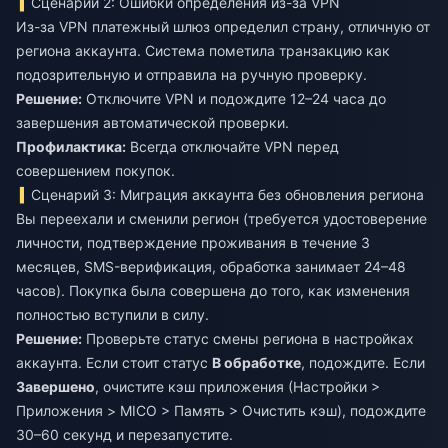
Сценарий 2: Ошибки определения из-за VPN
Из-за VPN платежный шлюз определил страну, отличную от
региона аккаунта. Система пометила транзакцию как
подозрительную и отправила на ручную проверку.
Решение:
Отключите VPN и подождите 12–24 часа до
завершения автоматической проверки.
Профилактика:
Всегда отключайте VPN перед
совершением покупок.
Сценарий 3: Миграция аккаунта без обновления региона
Вы переехали и сменили регион (требуется удостоверение
личности, подтверждение проживания в течение 3
месяцев, SMS-верификация, обработка занимает 24–48
часов). Покупка была совершена до того, как изменения
полностью вступили в силу.
Решение:
Проверьте статус смены региона в настройках
аккаунта. Если стоит статус
В обработке
, подождите. Если
Завершено
, очистите кэш приложения (Настройки >
Приложения > MICO > Память > Очистить кэш), подождите
30–60 секунд и перезапустите.