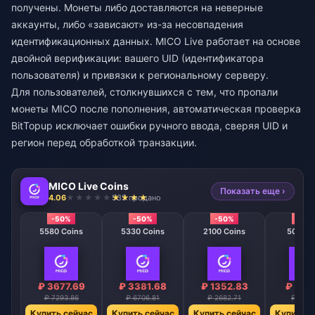
получены. Монеты либо доставляются на неверные
аккаунты, либо «зависают» из-за несовпадения
идентификационных данных. MICO Live работает на основе
двойной верификации: вашего UID (идентификатора
пользователя) и привязки к региональному серверу.
Для пользователей, столкнувшихся с тем, что
пропали
монеты MICO после пополнения
, автоматическая проверка
BitTopup исключает ошибки ручного ввода, сверяя UID и
регион перед обработкой транзакции.
MICO Live Coins
Показать еще ›
4.06
535 продано
-50%
-50%
-50%
-50
5580 Coins
5330 Coins
2100 Coins
508 Co
₽ 3677.69
₽ 3381.68
₽ 1352.83
₽ 338
₽ 7293.86
₽ 6706.81
₽ 2682.71
₽ 670.
Купить сейчас
Купить сейчас
Купить сейчас
Купить с