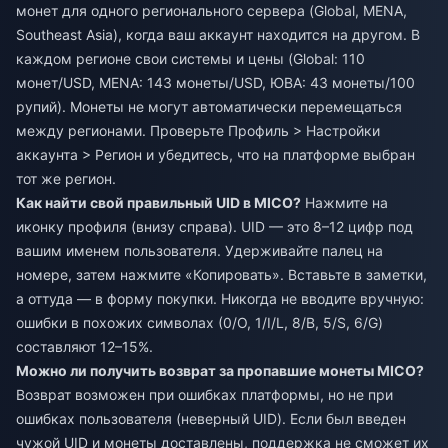
монет для одного регионального сервера (Global, MENA,
Southeast Asia), когда ваш аккаунт находится на другом. В
каждом регионе свои системы и цены (Global: 110
монет/USD, MENA: 143 монеты/USD, ЮВА: 43 монеты/100
рупий). Монеты не могут автоматически перемещаться
между регионами. Проверьте Профиль > Настройки
аккаунта > Регион и убедитесь, что на платформе выбран
тот же регион.
Как найти свой правильный UID в MICO?
Нажмите на
иконку профиля (внизу справа). UID — это 8–12 цифр под
вашим именем пользователя. Удерживайте палец на
номере, затем нажмите «Копировать». Вставьте в заметки,
а оттуда — в форму покупки. Никогда не вводите вручную:
ошибки в похожих символах (0/O, 1/I/L, 8/B, 5/S, 6/G)
составляют 12–15%.
Можно ли получить возврат за пропавшие монеты MICO?
Возврат возможен при ошибках платформы, но не при
ошибках пользователя (неверный UID). Если был введен
чужой UID и монеты доставлены, поддержка не сможет их