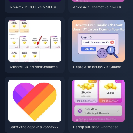
Монеты MICO Live в MENA по
Алмазы в Chamet не пришли
сле версии v5.2: самые выго
после оплаты через Google?
дные предложения 2026
Решение 2026 года
Апелляция по блокировке за
Платеж за алмазы в Chamet
чарджбэк алмазов в Chamet
отклонен? Решение проблем
в 2026 году: действительно л
ы через Safe Buy (июнь 2026
и шанс на успех равен 0%?
г.)
Закрытие сервиса коротких в
Набор алмазов Chamet за
идео Likee в Индонезии (апре
$3.44 в 2026 году: стоит ли е