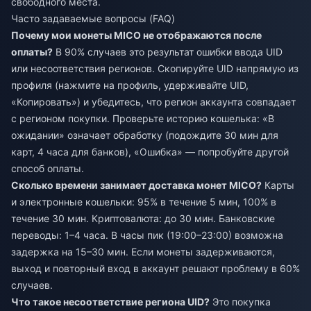
свободного места.
Часто задаваемые вопросы (FAQ)
Почему мои монеты MICO не отображаются после
оплаты?
В 90% случаев это результат ошибки ввода UID
или несоответствия регионов. Скопируйте UID напрямую из
профиля (нажмите на профиль, удерживайте UID,
«Копировать») и убедитесь, что регион аккаунта совпадает
с регионом покупки. Проверьте историю кошелька: «В
ожидании» означает обработку (подождите 30 мин для
карт, 4 часа для банков), «Ошибка» — попробуйте другой
способ оплаты.
Сколько времени занимает доставка монет MICO?
Карты
и электронные кошельки: 95% в течение 5 мин, 100% в
течение 30 мин. Криптовалюта: до 30 мин. Банковские
переводы: 1–4 часа. В часы пик (19:00–23:00) возможна
задержка на 15–30 мин. Если монеты задерживаются,
выход и повторный вход в аккаунт решают проблему в 60%
случаев.
Что такое несоответствие региона UID?
Это покупка