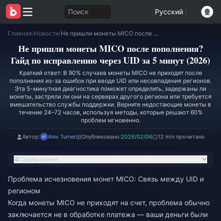
Поиск
Русский
/
Главная
/
Новости
/
Не пришли монеты MICO после пополнения? Гайд по исправлению через UID за 5 минут (2026)
Не пришли монеты MICO после пополнения?
Гайд по исправлению через UID за 5 минут (2026)
Краткий ответ: В 90% случаев монеты MICO не приходят после
пополнения из-за ошибок при вводе UID или несовпадения регионов.
Эта 5-минутная диагностика поможет определить, задержаны ли
монеты, застряли ли они на серверах другого региона или требуется
вмешательство службы поддержки. Верните недостающие монеты в
течение 24–72 часов, используя методы, которые решают 60%
проблем мгновенно.
Автор:
Alex Turner
Опубликовано:
2026/02/06
12 min прочитано
Содержание
Проблема исчезновения монет MICO: Связь между UID и
регионом
Когда монеты MICO не приходят на счет, проблема обычно
заключается не в обработке платежа — ваши деньги были