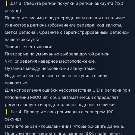
Шаг 3: Сверьте регион покупки и регион аккаунта (120
секунд)
Проверьте письмо с подтверждением оплаты на наличие
индикатора региона (обозначение сервера, код валюты,
метка региона). Сравните с зарегистрированным регионом
вашего аккаунта.
Типичные нестыковки:
Платформа по умолчанию выбрала другой регион.
VPN определил неверное местоположение.
Путаница между несколькими аккаунтами.
Недавняя смена региона еще не вступила в силу
полностью.
Для
исправления ошибки несоответствия UID и региона при
пополнении MICO
BitTopup автоматически определяет
регион аккаунта и предотвращает подобные ошибки.
Шаг 4: Проверьте синхронизацию с сервером (90
секунд)
Потяните экран «Кошелек» вниз, чтобы обновить данные.
Принудительно закройте приложение (iOS: свайп вверх;