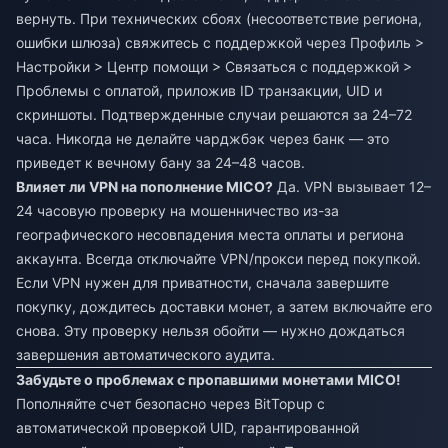
вернуть. При технических сбоях (несоответствие региона,
ошибки шлюза) свяжитесь с поддержкой через Профиль >
Настройки > Центр помощи > Связаться с поддержкой >
Проблемы с оплатой, приложив ID транзакции, UID и
скриншоты. Подтвержденные случаи решаются за 24–72
часа. Никогда не делайте чарджбэк через банк — это
приведет к вечному бану за 24–48 часов.
Влияет ли VPN на пополнение MICO?
Да. VPN вызывает 12–
24 часовую проверку на мошенничество из-за
географического несовпадения места оплаты и региона
аккаунта. Всегда отключайте VPN/прокси перед покупкой.
Если VPN нужен для приватности, сначала завершите
покупку, дождитесь доставки монет, а затем включайте его
снова. Эту проверку нельзя обойти — нужно дождаться
завершения автоматического аудита.
Забудьте о проблемах с пропавшими монетами MICO!
Пополняйте счет безопасно через BitTopup с
автоматической проверкой UID, гарантированной