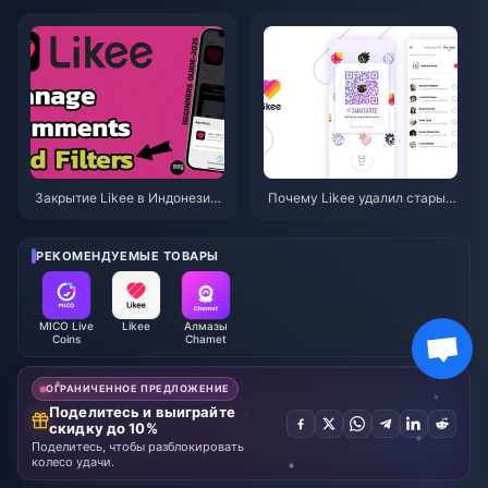
ль 2026 г.): монеты, резервно
го покупать?
е копирование и дальнейшие
действия
Закрытие Likee в Индонезии
Почему Likee удалил старые
в апреле 2026 года: полное р
видео в Индонезии после апр
уководство к действию
еля 2026 года?
РЕКОМЕНДУЕМЫЕ ТОВАРЫ
MICO Live
Likee
Алмазы
Coins
Chamet
ОГРАНИЧЕННОЕ ПРЕДЛОЖЕНИЕ
Поделитесь и выиграйте
скидку до 10%
Поделитесь, чтобы разблокировать
колесо удачи.