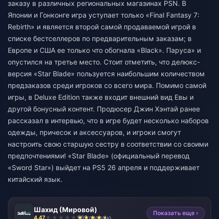
заказу в различных региональных магазинах PSN. В
Японии и Гонконге игра уступает только «Final Fantasy 7:
Rebirth» и является второй самой продаваемой игрой в
списке бестселлеров по предварительным заказам; в
Европе и США ее только что обогнала «Black». Паруса» и
опустился на третье место. Стоит отметить, что делюкс-
версия «Star Blade» пользуется наибольшим количеством
предзаказов среди игроков со всего мира. Помимо самой
игры, в Deluxe Edition также входит внешний вид Евы и
другой бонусный контент. Продюсер Джин Хэнтай ранее
рассказал в интервью, что в игре будет несколько наборов
одежды, причесок и аксессуаров, и игроки смогут
настроить свою старшую сестру в соответствии со своими
предпочтениями! «Star Blade» (официальный перевод
«Sword Star») выйдет на PS5 26 апреля и поддерживает
китайский язык.
Шахид (Мировой)
Показать еще ›
4.47
999 продано