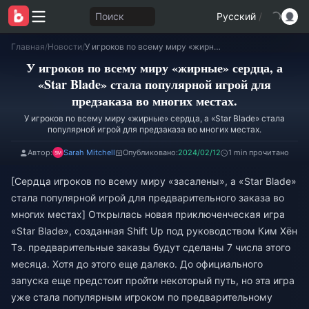
Поиск
Русский
/
Главная
/
Новости
/
У игроков по всему миру «жирные» сердца, а «Star Blade» стала популярной игрой для предзаказа во многих местах.
У игроков по всему миру «жирные» сердца, а
«Star Blade» стала популярной игрой для
предзаказа во многих местах.
У игроков по всему миру «жирные» сердца, а «Star Blade» стала
популярной игрой для предзаказа во многих местах.
Автор:
Sarah Mitchell
Опубликовано:
2024/02/12
1 min прочитано
[Сердца игроков по всему миру «засалены», а «Star Blade»
стала популярной игрой для предварительного заказа во
многих местах] Открылась новая приключенческая игра
«Star Blade», созданная Shift Up под руководством Ким Хён
Тэ. предварительные заказы будут сделаны 7 числа этого
месяца. Хотя до этого еще далеко. До официального
запуска еще предстоит пройти некоторый путь, но эта игра
уже стала популярным игроком по предварительному