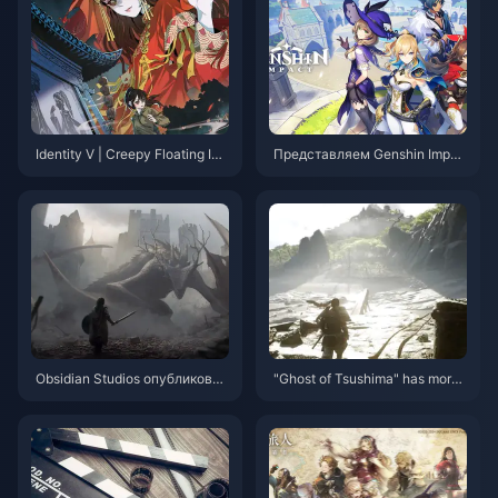
Identity V | Creepy Floating Idl
Представляем Genshin Impac
e Pose & Paper Bride Collab M
t: невероятное приключение,
odel Reveal!
которое вы не можете позво
лить себе пропустить!
Obsidian Studios опубликовал
"Ghost of Tsushima" has more t
а сюжетный трейлер фэнтези
han 60,000 simultaneous onlin
йной ролевой игры от первог
e players on Steam, ranking fo
о лица «Клятва»
urth on the PlayStation game li
st