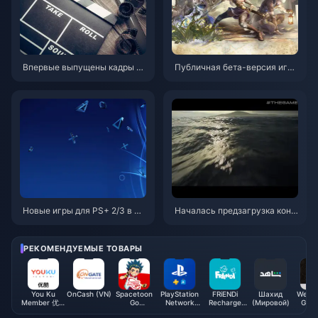
Впервые выпущены кадры из
Публичная бета-версия игр
второго сезона игровой дра
ы «Путешественник на непра
мы «Последние из нас»
вильной дороге: Повелитель
континента» запущена сегод
ня! Путешественники Octopa
th собираются, чтобы воссоз
дать славу JRPG!
Новые игры для PS+ 2/3 в ма
Началась предзагрузка конс
газине PSN HK анонсирован
ольной версии «Hellblade 2»
ы в мае
и объявлена ​​дата выхода игр
ы
РЕКОМЕНДУЕМЫЕ ТОВАРЫ
You Ku
OnCash (VN)
Spacetoon
PlayStation
FRiENDi
Шахид
WebM
Member 优酷
Go
Network
Recharge
(Мировой)
Gift 
会员 (CN)
Subscription
Card (QA)
Card (SA)
E