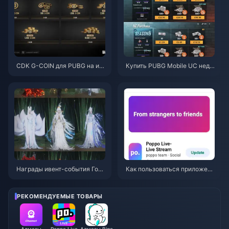
CDK G-COIN для PUBG на ию
Купить PUBG Mobile UC недо
нь 2026 года: стоит ли двойн
рого для коллаборации с «На
ая акция за $91.43 своих ден
руто Шиппуден» (июль 2026):
ег?
стоимость, лучшие наборы и
безопасное пополнение
Награды ивент-события Горн
Как пользоваться приложени
ая осень в Where Winds Meet
ем Poppo Live: Полное руков
(июль 2026 г.): полный списо
одство для новичков | Июль
к, валюта и приоритеты
2026
РЕКОМЕНДУЕМЫЕ ТОВАРЫ