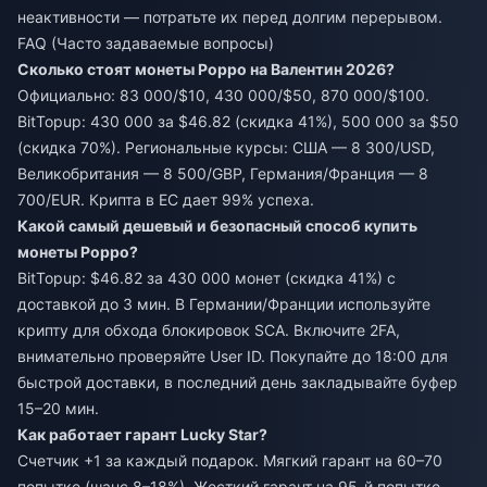
неактивности — потратьте их перед долгим перерывом.
FAQ (Часто задаваемые вопросы)
Сколько стоят монеты Poppo на Валентин 2026?
Официально: 83 000/$10, 430 000/$50, 870 000/$100.
BitTopup: 430 000 за $46.82 (скидка 41%), 500 000 за $50
(скидка 70%). Региональные курсы: США — 8 300/USD,
Великобритания — 8 500/GBP, Германия/Франция — 8
700/EUR. Крипта в ЕС дает 99% успеха.
Какой самый дешевый и безопасный способ купить
монеты Poppo?
BitTopup: $46.82 за 430 000 монет (скидка 41%) с
доставкой до 3 мин. В Германии/Франции используйте
крипту для обхода блокировок SCA. Включите 2FA,
внимательно проверяйте User ID. Покупайте до 18:00 для
быстрой доставки, в последний день закладывайте буфер
15–20 мин.
Как работает гарант Lucky Star?
Счетчик +1 за каждый подарок. Мягкий гарант на 60–70
попытке (шанс 8–18%). Жесткий гарант на 95-й попытке