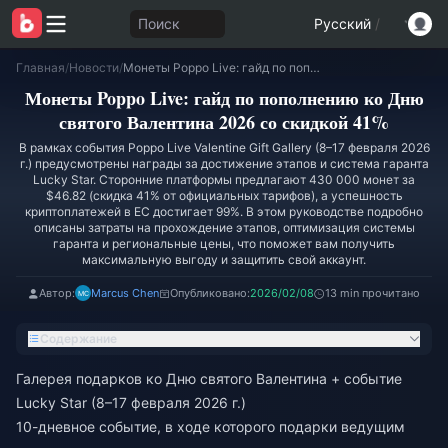
Поиск
Русский
/
Главная
/
Новости
/
Монеты Poppo Live: гайд по пополнению ко Дню святого Валентина 2026 со скидкой 41%
Монеты Poppo Live: гайд по пополнению ко Дню
святого Валентина 2026 со скидкой 41%
В рамках события Poppo Live Valentine Gift Gallery (8–17 февраля 2026
г.) предусмотрены награды за достижение этапов и система гаранта
Lucky Star. Сторонние платформы предлагают 430 000 монет за
$46.82 (скидка 41% от официальных тарифов), а успешность
криптоплатежей в ЕС достигает 99%. В этом руководстве подробно
описаны затраты на прохождение этапов, оптимизация системы
гаранта и региональные цены, что поможет вам получить
максимальную выгоду и защитить свой аккаунт.
Автор:
Marcus Chen
Опубликовано:
2026/02/08
13 min прочитано
Содержание
Галерея подарков ко Дню святого Валентина + событие
Lucky Star (8–17 февраля 2026 г.)
10-дневное событие, в ходе которого подарки ведущим