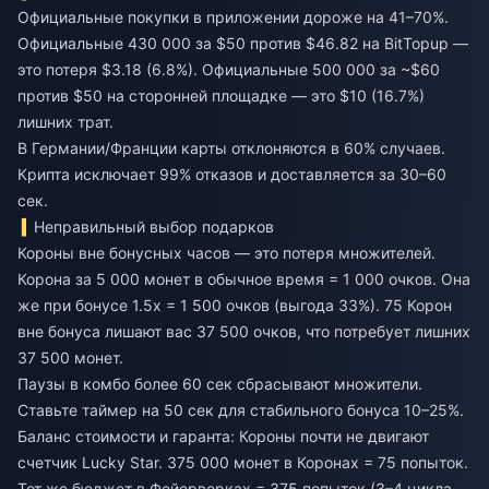
Официальные покупки в приложении дороже на 41–70%.
Официальные 430 000 за $50 против $46.82 на BitTopup —
это потеря $3.18 (6.8%). Официальные 500 000 за ~$60
против $50 на сторонней площадке — это $10 (16.7%)
лишних трат.
В Германии/Франции карты отклоняются в 60% случаев.
Крипта исключает 99% отказов и доставляется за 30–60
сек.
Неправильный выбор подарков
Короны вне бонусных часов — это потеря множителей.
Корона за 5 000 монет в обычное время = 1 000 очков. Она
же при бонусе 1.5x = 1 500 очков (выгода 33%). 75 Корон
вне бонуса лишают вас 37 500 очков, что потребует лишних
37 500 монет.
Паузы в комбо более 60 сек сбрасывают множители.
Ставьте таймер на 50 сек для стабильного бонуса 10–25%.
Баланс стоимости и гаранта: Короны почти не двигают
счетчик Lucky Star. 375 000 монет в Коронах = 75 попыток.
Тот же бюджет в Фейерверках = 375 попыток (3–4 цикла