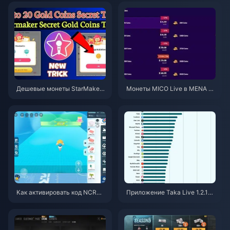
Дешевые монеты StarMaker
Монеты MICO Live в MENA по
для прослушиваний Superno
сле версии v5.2: самые выго
vaX 2026 (скидка 12-23%)
дные предложения 2026
Как активировать код NCRCK
Приложение Taka Live 1.2.11
YT8EF для получения беспла
быстро разряжает батарею п
тных монет Эгги (авг. 2026)
осле обновления в июле 202
6 года? Причины и способы р
ешения