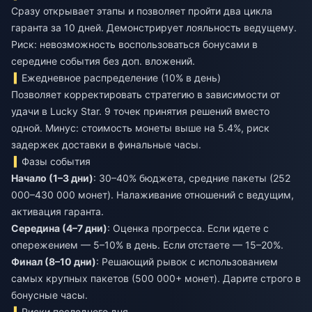
Сразу открывает этапы и позволяет пройти два цикла
гаранта за 10 дней. Демонстрирует лояльность ведущему.
Риск: невозможность воспользоваться бонусами в
середине события без доп. вложений.
Ежедневное распределение (10% в день)
Позволяет корректировать стратегию в зависимости от
удачи в Lucky Star. 9 точек принятия решений вместо
одной. Минус: стоимость монеты выше на 5.4%, риск
задержек доставки в финальные часы.
Фазы события
Начало (1–3 дни)
: 30–40% бюджета, средние пакеты (252
000–430 000 монет). Налаживание отношений с ведущим,
активация гаранта.
Середина (4–7 дни)
: Оценка прогресса. Если идете с
опережением — 5–10% в день. Если отстаете — 15–20%.
Финал (8–10 дни)
: Решающий рывок с использованием
самых крупных пакетов (500 000+ монет). Дарите строго в
бонусные часы.
Риски последнего дня