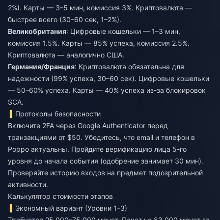
2%). Карты — 3–5 мин, комиссия 3%. Криптовалюта —
быстрее всего (30–60 сек, 1–2%).
Великобритания
: Цифровые кошельки — 1–3 мин,
комиссия 1.5%. Карты — 85% успеха, комиссия 2.5%.
Криптовалюта — аналогично США.
Германия/Франция
: Криптовалюта обязательна для
надежности (99% успеха, 30–60 сек). Цифровые кошельки
— 50–60% успеха. Карты — 40% успеха из-за блокировок
SCA.
Протоколы безопасности
Включите 2FA через Google Authenticator перед
транзакциями от $50. Убедитесь, что email и телефон в
Poppo актуальны. Пройдите верификацию лица 5-го
уровня до начала события (одобрение занимает 30 мин).
Проверяйте историю входов на предмет подозрительной
активности.
Калькулятор стоимости этапов
Экономный вариант (Уровни 1–3)
Требуется 25 000–75 000 монет. Пакет на 83 000 монет за