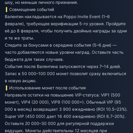
шоу, но меньше личного признания.
Совмещение событий
Валентин накладывается на Poppo Invite Event (1–6
февраля), требующее верификации 5-го уровня. Пройдите
её до 8 февраля, чтобы получить двойные награды за одни
и те же траты.
Следите за бонусами в середине события (5–6 дни) —
часто добавляются новые уровни наград. Оставьте часть
бюджета для таких случаев.
События после Валентина запускаются через 7–14 дней.
Запас в 50 000–100 000 монет позволит сразу включиться
в новую акцию.
Использование монет после события
Направьте остатки на повышение VIP-статуса: VIP1 (500
монет), VIP4 (20 000), VIP9 (100 000+). Обычный VIP (95
000 в месяц) возвращает 3 900 ежедневно (ROI 10.5–23%).
Super VIP (450 000) дает 16 400 ежедневно (ROI 6.7–20%).
Оставьте 20 000–30 000 для регулярной поддержки
ведущих. Монеты действительны 12 месяцев при