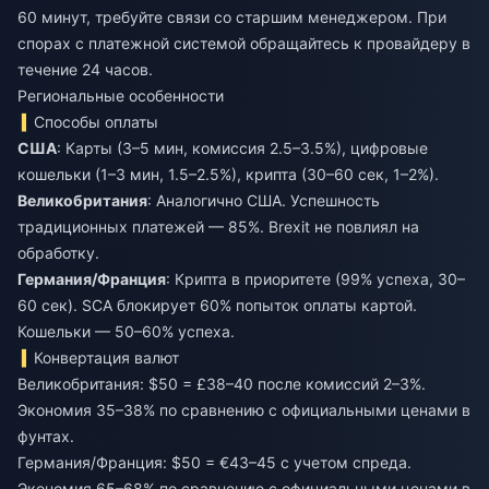
60 минут, требуйте связи со старшим менеджером. При
спорах с платежной системой обращайтесь к провайдеру в
течение 24 часов.
Региональные особенности
Способы оплаты
США
: Карты (3–5 мин, комиссия 2.5–3.5%), цифровые
кошельки (1–3 мин, 1.5–2.5%), крипта (30–60 сек, 1–2%).
Великобритания
: Аналогично США. Успешность
традиционных платежей — 85%. Brexit не повлиял на
обработку.
Германия/Франция
: Крипта в приоритете (99% успеха, 30–
60 сек). SCA блокирует 60% попыток оплаты картой.
Кошельки — 50–60% успеха.
Конвертация валют
Великобритания: $50 = £38–40 после комиссий 2–3%.
Экономия 35–38% по сравнению с официальными ценами в
фунтах.
Германия/Франция: $50 = €43–45 с учетом спреда.
Экономия 65–68% по сравнению с официальными ценами в