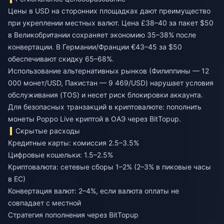
Цены в USD на сторонних площадках дают преимущество
при укреплении местных валют. Цена £38–40 за пакет $50
в Великобритании сохраняет экономию 35–38% после
конвертации. В Германии/Франции €43–45 за $50
обеспечивают скидку 65–68%.
Использование альтернативных рынков (Филиппины — 12
000 монет/USD, Пакистан — 9 469/USD) нарушает условия
обслуживания (TOS) и несет риск блокировки аккаунта.
Для безопасных транзакций в криптовалюте:
пополнить
монеты Poppo Live криптой в ОАЭ
через BitTopup.
Скрытые расходы
Кредитные карты: комиссия 2.5–3.5%
Цифровые кошельки: 1.5–2.5%
Криптовалюта: сетевые сборы 1–2% (2–3% в пиковые часы
в ЕС)
Конвертация валют: 2–4%, если валюта оплаты не
совпадает с местной
Стратегия пополнения через BitTopup