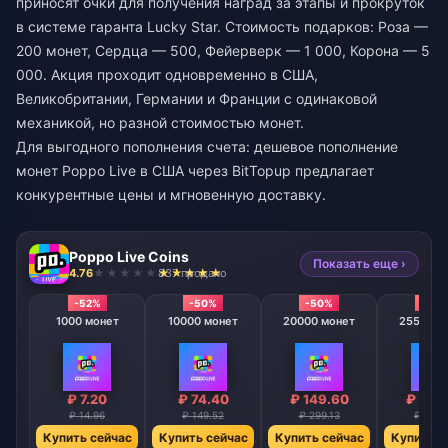
приносят очки для получения наград за этапы и прокруток
в системе гаранта Lucky Star. Стоимость подарков: Роза —
200 монет, Сердца — 500, Фейерверк — 1 000, Корона — 5
000. Акция проходит одновременно в США,
Великобритании, Германии и Франции с одинаковой
механикой, но разной стоимостью монет.
Для выгодного пополнения счета:
дешевое пополнение
монет Poppo Live в США
через BitTopup предлагает
конкурентные цены и мгновенную доставку.
Poppo Live Coins
Показать еще ›
4.76
837 продано
-52%
-50%
-50%
-50
1000 монет
10000 монет
20000 монет
25500 м
₽ 7.20
₽ 74.40
₽ 149.60
₽ 188
₽ 14.96
₽ 149.52
₽ 299.13
₽ 377.
Купить сейчас
Купить сейчас
Купить сейчас
Купить с