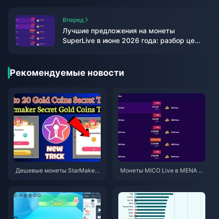
Вперед
Лучшие предложения на монеты
SuperLive в июне 2026 года: разбор цен
у реселлеров
Рекомендуемые новости
Дешевые монеты StarMaker
Монеты MICO Live в MENA по
для прослушиваний Superno
сле версии v5.2: самые выго
vaX 2026 (скидка 12-23%)
дные предложения 2026