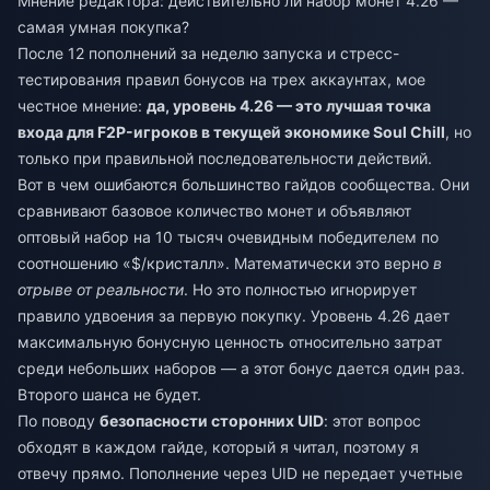
Мнение редактора: действительно ли набор монет 4.26 —
самая умная покупка?
После 12 пополнений за неделю запуска и стресс-
тестирования правил бонусов на трех аккаунтах, мое
честное мнение:
да, уровень 4.26 — это лучшая точка
входа для F2P-игроков в текущей экономике Soul Chill
, но
только при правильной последовательности действий.
Вот в чем ошибаются большинство гайдов сообщества. Они
сравнивают базовое количество монет и объявляют
оптовый набор на 10 тысяч очевидным победителем по
соотношению «$/кристалл». Математически это верно
в
отрыве от реальности
. Но это полностью игнорирует
правило удвоения за первую покупку. Уровень 4.26 дает
максимальную бонусную ценность относительно затрат
среди небольших наборов — а этот бонус дается один раз.
Второго шанса не будет.
По поводу
безопасности сторонних UID
: этот вопрос
обходят в каждом гайде, который я читал, поэтому я
отвечу прямо. Пополнение через UID не передает учетные