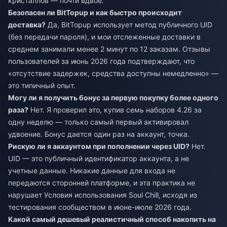
кристаллов — почти вдвое.
Безопасен ли BitTopup и как быстро происходит
доставка?
Да, BitTopup использует метод публичного UID
(без передачи пароля), и мои отслеженные доставки в
среднем занимали менее 2 минут по 12 заказам. Отзывы
пользователей за июнь 2026 года подтверждают, что
«отсутствие задержек, средства доступны немедленно» —
это типичный опыт.
Могу ли я получить бонус за первую покупку более одного
раза?
Нет. Я проверил это, купив семь наборов 4.26 за
одну неделю — только самый первый активировал
удвоение. Бонус дается один раз на аккаунт, точка.
Рискую ли я аккаунтом при пополнении через UID?
Нет.
UID — это публичный идентификатор аккаунта, а не
учетные данные. Никакие данные для входа не
передаются сторонней платформе, и эта практика не
нарушает Условия использования Soul Chill, исходя из
тестирования сообществом в июне-июле 2026 года.
Какой самый дешевый реалистичный способ накопить на