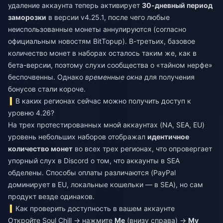
удаление аккаунта теперь активирует
30-дневный период
заморозки
в версии v4.25.1, после чего любые
неиспользованные монеты аннулируются (согласно
официальным новостям BitTopup). В-третьих, базовое
количество монет в наборах осталось таким же, как в
бета-версии, поэтому слухи сообщества о «тайном нерфе»
беспочвенны. Однако
временные окна
для получения
бонусов стали короче.
В каких регионах сейчас можно получить доступ к
уровню 4.26?
На трех протестированных мной аккаунтах (NA, SEA, EU)
уровень небольших наборов отображал
идентичное
количество монет
во всех трех регионах, что опровергает
упорный слух в Discord о том, что аккаунты в SEA
обделены. Способы оплаты различаются (PayPal
доминирует в EU, локальные кошельки — в SEA), но сам
продукт везде одинаков.
Как проверить доступность в вашем аккаунте
Откройте Soul Chill → нажмите
Me
(внизу справа) →
My