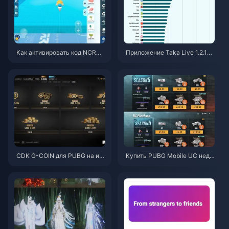
Как активировать код NCRCK
Приложение Taka Live 1.2.11
YT8EF для получения беспла
быстро разряжает батарею п
тных монет Эгги (авг. 2026)
осле обновления в июле 202
6 года? Причины и способы р
ешения
CDK G-COIN для PUBG на ию
Купить PUBG Mobile UC недо
нь 2026 года: стоит ли двойн
рого для коллаборации с «На
ая акция за $91.43 своих ден
руто Шиппуден» (июль 2026):
ег?
стоимость, лучшие наборы и
безопасное пополнение