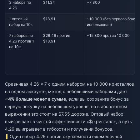
3 набора по
$11.34
~7 800
4.26
1 оптовый
$18.91
~10 000 (без первого бонуса
набор на 10к
использован)
7 наборов по
$26.46 против
~15 800 против 10 000
4.26 против 1
$18.91
на 10к
Сравнивая 4.26 × 7 с одним набором на 10 000 кристаллов
на одном аккаунте, метод с небольшими наборами дает
~4% больше монет в сумме
,
если
вы сохраните бонус за
первую покупку на небольшом уровне, но в абсолютном
выражении это стоит на $7.55 дороже. Оптовый набор
выигрывает в чистой эффективности «$/кристалл», а путь
4.26 выигрывает в гибкости и получении бонусов.
Один набор 4.26 против окупаемости ежемесячной