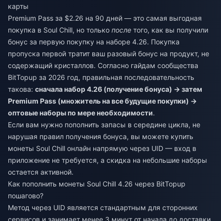
карты
Premium Pass за $2.26 на 90 дней — это самая выгодная
покупка в Soul Chill, но только
после
того, как вы получили
бонус за первую покупку на наборе 4.26. Покупка
пропуска первой тратит ваш разовый бонус на продукт, не
содержащий кристаллов. Согласно гайдам сообщества
BitTopup за 2026 год, правильная последовательность
такова:
сначала набор 4.26 (получение бонуса) → затем
Premium Pass (множитель на все будущие покупки) →
оптовые наборы по мере необходимости
.
Если вам нужно пополнить запасы в середине цикла, не
нарушая правил получения бонуса, вы можете
купить
монеты Soul Chill онлайн
напрямую через UID — вход в
приложение не требуется, а скидка на небольшие наборы
остается активной.
Как пополнить монеты Soul Chill 4.26 через BitTopup
пошагово?
Метод через UID является стандартным для сторонних
сервисов и занимает менее 3 минут от начала до доставки.