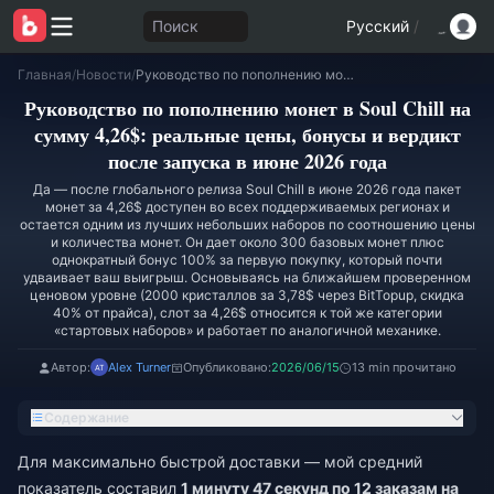
Поиск
Русский
/
Главная
/
Новости
/
Руководство по пополнению монет в Soul Chill на сумму 4,26$: реальные цены, бонусы и вердикт после запуска в июне 2026 года
Руководство по пополнению монет в Soul Chill на
сумму 4,26$: реальные цены, бонусы и вердикт
после запуска в июне 2026 года
Да — после глобального релиза Soul Chill в июне 2026 года пакет
монет за 4,26$ доступен во всех поддерживаемых регионах и
остается одним из лучших небольших наборов по соотношению цены
и количества монет. Он дает около 300 базовых монет плюс
однократный бонус 100% за первую покупку, который почти
удваивает ваш выигрыш. Основываясь на ближайшем проверенном
ценовом уровне (2000 кристаллов за 3,78$ через BitTopup, скидка
40% от прайса), слот за 4,26$ относится к той же категории
«стартовых наборов» и работает по аналогичной механике.
Автор:
Alex Turner
Опубликовано:
2026/06/15
13 min прочитано
Содержание
Для максимально быстрой доставки — мой средний
показатель составил
1 минуту 47 секунд по 12 заказам на