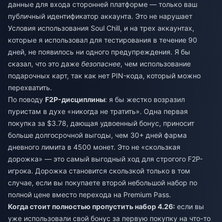
данные для входа сторонней платформе — только ваш
публичный идентификатор аккаунта. Это не нарушает
Условия использования Soul Chill, и на трех аккаунтах,
которые я использовал для тестирования в течение 90
дней, не появилось ни одного предупреждения. Я бы
сказал, что это даже
безопаснее
, чем использование
подарочных карт, так как нет PIN-кода, который можно
перехватить.
По поводу
F2P-дисциплины
: я бы жестко возразил
пуристам в духе «никогда не тратить». Одна первая
покупка за $3.78, дающая удвоенный бонус, приносит
больше долгосрочной выгоды, чем 30+ дней фарма
дневного лимита в 4500 монет. Это не «скользкая
дорожка» — это самый выгодный ход для строгого F2P-
игрока. Дорожка становится скользкой только в том
случае, если вы покупаете второй небольшой набор по
полной цене вместо перехода на Premium Pass.
Когда стоит полностью пропустить набор 4.26:
если вы
уже использовали свой бонус за первую покупку на что-то