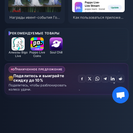
Награды ивент-события Горн
Как пользоваться приложени
ая осень в Where Winds Meet
ем Poppo Live: Полное руков
(июль 2026 г.): полный списо
одство для новичков | Июль
к, валюта и приоритеты
2026
РЕКОМЕНДУЕМЫЕ ТОВАРЫ
Алмазы Bigo
Poppo Live
Soul Chill
Live
Coins
ОГРАНИЧЕННОЕ ПРЕДЛОЖЕНИЕ
Поделитесь и выиграйте
скидку до 10%
Поделитесь, чтобы разблокировать
колесо удачи.