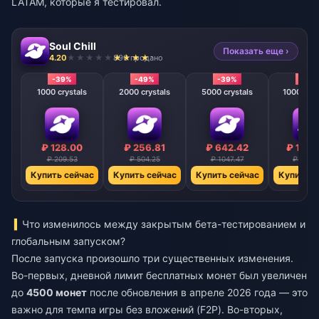
LATAM, которые я тестировал.
Soul Chill
Показать еще ›
4.20
896 продано
-39%
-49%
-39%
-39
1000 crystals
2000 crystals
5000 crystals
10000 cry
₽ 128.00
₽ 256.81
₽ 642.42
₽ 1284
₽ 209.53
₽ 504.25
₽ 1047.47
₽ 2095
Купить сейчас
Купить сейчас
Купить сейчас
Купить с
Что изменилось между закрытым бета-тестированием и
глобальным запуском?
После запуска произошло три существенных изменения.
Во-первых, дневной лимит бесплатных монет был увеличен
до
4500 монет
после обновления в апреле 2026 года — это
важно для темпа игры без вложений (F2P). Во-вторых,