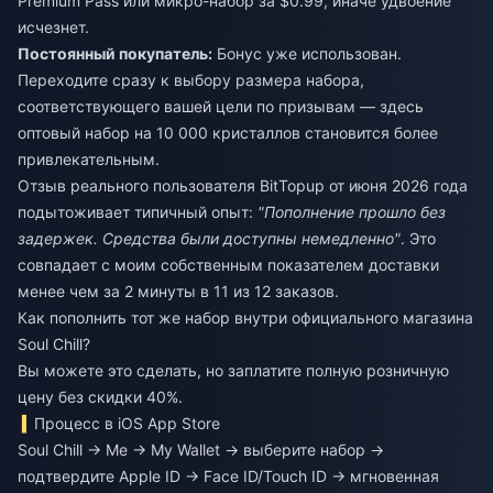
Premium Pass или микро-набор за $0.99, иначе удвоение
исчезнет.
Постоянный покупатель:
Бонус уже использован.
Переходите сразу к выбору размера набора,
соответствующего вашей цели по призывам — здесь
оптовый набор на 10 000 кристаллов становится более
привлекательным.
Отзыв реального пользователя BitTopup от июня 2026 года
подытоживает типичный опыт:
"Пополнение прошло без
задержек. Средства были доступны немедленно"
. Это
совпадает с моим собственным показателем доставки
менее чем за 2 минуты в 11 из 12 заказов.
Как пополнить тот же набор внутри официального магазина
Soul Chill?
Вы можете это сделать, но заплатите полную розничную
цену без скидки 40%.
Процесс в iOS App Store
Soul Chill → Me → My Wallet → выберите набор →
подтвердите Apple ID → Face ID/Touch ID → мгновенная