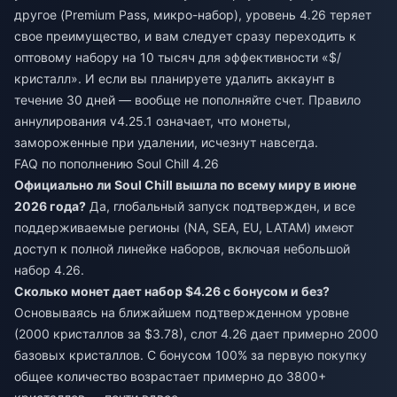
другое (Premium Pass, микро-набор), уровень 4.26 теряет
свое преимущество, и вам следует сразу переходить к
оптовому набору на 10 тысяч для эффективности «$/
кристалл». И если вы планируете удалить аккаунт в
течение 30 дней — вообще не пополняйте счет. Правило
аннулирования v4.25.1 означает, что монеты,
замороженные при удалении, исчезнут навсегда.
FAQ по пополнению Soul Chill 4.26
Официально ли Soul Chill вышла по всему миру в июне
2026 года?
Да, глобальный запуск подтвержден, и все
поддерживаемые регионы (NA, SEA, EU, LATAM) имеют
доступ к полной линейке наборов, включая небольшой
набор 4.26.
Сколько монет дает набор $4.26 с бонусом и без?
Основываясь на ближайшем подтвержденном уровне
(2000 кристаллов за $3.78), слот 4.26 дает примерно 2000
базовых кристаллов. С бонусом 100% за первую покупку
общее количество возрастает примерно до 3800+