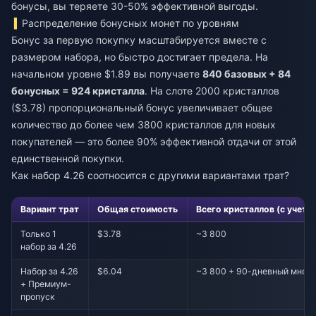
бонусы, вы теряете 30-50% эффективной выгоды.
Распределение бонусных монет по уровням
Бонус за первую покупку масштабируется вместе с
размером набора, но быстро достигает предела. На
начальном уровне $1.89 вы получаете
840 базовых + 84
бонусных = 924 кристалла
. На слоте 2000 кристаллов
($3.78) пропорциональный бонус увеличивает общее
количество до более чем 3800 кристаллов для новых
покупателей — это более 90% эффективной отдачи от этой
единственной покупки.
Как набор 4.26 соотносится с другими вариантами трат?
Вариант трат
Общая стоимость
Всего кристаллов (с учето
Только 1
$3.78
~3 800
набор за 4.26
Набор за 4.26
$6.04
~3 800 + 90-дневный множ
+ Премиум-
пропуск