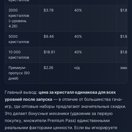
2000
$3.78
40%
$1.89
кристаллов
(~уровень
4.26)
5000
$9.46
40%
$1.89
кристаллов
10 000
$18.91
40%
$1.89
кристаллов
Премиум-
$2.26
н/д
завис
пропуск (90
дней)
Главный вывод:
цена за кристалл одинакова для всех
уровней после запуска
— в отличие от большинства гача-
игр, где оптовые наборы предлагают значительные скидки.
Это делает
бонусные механики
(удвоение за первую
покупку, множители Premium Pass) единственными
реальными факторами ценности. Если вы игнорируете