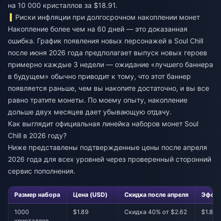
на 10 000 кристаллов за $18.91.
Риски инфляции при долгосрочном накоплении монет
Накопление более чем на 60 дней — это доказанная
ошибка. График появления новых персонажей в Soul Chill
после июня 2026 года предполагает выпуск новых героев
примерно каждые 3 недели — ожидание «лучшего баннера
в будущем» обычно приводит к тому, что этот баннер
появляется раньше, чем вы накопите достаточно, и вы все
равно тратите монеты. По моему опыту, накопление
дольше двух месяцев дает убывающую отдачу.
Как выглядит официальная линейка наборов монет Soul
Chill в 2026 году?
Ниже представлены подтвержденные цены после апреля
2026 года для всех уровней через проверенный сторонний
сервис пополнения.
Размер набора
Цена (USD)
Скидка после апреля
Эффек
1000
$1.89
Скидка 40% от $2.62
$1.89
кристаллов