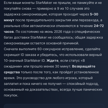
Если ваши монеты StarMaker не пришли, не паникуйте и не
покупайте снова — примерно в 9 из 10 случаев это
задержка синхронизации, которая проходит через
5–30
минут
после принудительного закрытия или перезахода, а
реальные сбои автоматически отменяются в течение
24–72
часов
. По состоянию на июнь 2026 года о специфических
багах доставки StarMaker не сообщалось; общая задержка
синхронизации остается основной причиной.
Сначала выполните 60-секундное исправление, сделайте
скриншот ID заказа и убедитесь, что использовали верный
10-значный StarMaker ID.
Ждите
, если статус «В
ожидании» или прошло менее 30 минут.
Возвращайте
средства
только после того, как пройдет установленное
время. Это руководство для любого игрока, который
заплатил и пока ничего не получил — спокойный подход,
основанный на доказательствах, всегда лучше панических
покупок.