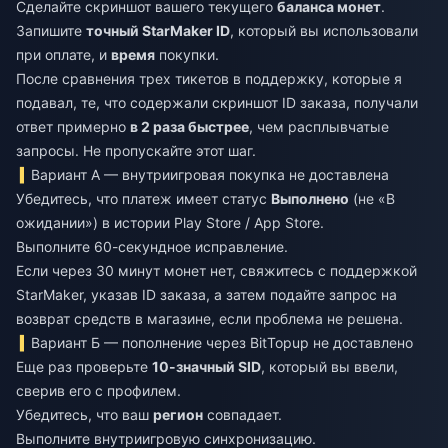
Сделайте скриншот вашего текущего
баланса монет
.
Запишите
точный StarMaker ID
, который вы использовали
при оплате, и
время
покупки.
После сравнения трех тикетов в поддержку, которые я
подавал, те, что содержали скриншот ID заказа, получали
ответ примерно
в 2 раза быстрее
, чем расплывчатые
запросы. Не пропускайте этот шаг.
Вариант А — внутриигровая покупка не доставлена
Убедитесь, что платеж имеет статус
Выполнено
(не «В
ожидании») в истории Play Store / App Store.
Выполните 60-секундное исправление.
Если через 30 минут монет нет, свяжитесь с поддержкой
StarMaker, указав ID заказа, а затем подайте запрос на
возврат средств в магазине, если проблема не решена.
Вариант Б — пополнение через BitTopup не доставлено
Еще раз проверьте
10-значный SID
, который вы ввели,
сверив его с профилем.
Убедитесь, что ваш
регион
совпадает.
Выполните внутриигровую синхронизацию.