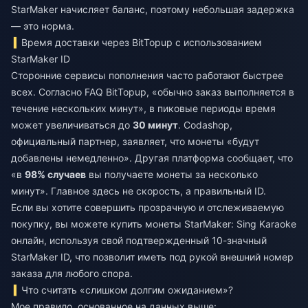
StarMaker начисляет баланс, поэтому небольшая задержка
— это норма.
Время доставки через BitTopup с использованием
StarMaker ID
Сторонние сервисы пополнения часто работают быстрее
всех. Согласно FAQ BitTopup, «обычно заказ выполняется в
течение нескольких минут», в пиковые периоды время
может увеличиваться до
30 минут
. Codashop,
официальный партнер, заявляет, что монеты «будут
добавлены немедленно». Другая платформа сообщает, что
«в
98% случаев
вы получаете монеты за несколько
минут». Главное здесь не скорость, а правильный ID.
Если вы хотите совершить прозрачную и отслеживаемую
покупку, вы можете
купить монеты StarMaker: Sing Karaoke
онлайн
, используя свой подтвержденный 10-значный
StarMaker ID, что позволит иметь под рукой внешний номер
заказа для любого спора.
Что считать «слишком долгим ожиданием»?
Мое правило, основанное на данных выше: