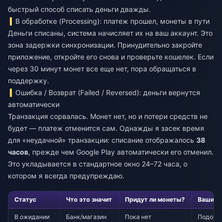
быстрый способ списать деньги дважды.
В обработке (Processing): платеж прошел, монеты в пути
Деньги списаны, система начисляет их на ваш аккаунт. Это
зона задержки синхронизации. Принудительно закройте
приложение, откройте его снова и проверьте кошелек. Если
через 30 минут монет все еще нет, пора обращаться в
поддержку.
Ошибка / Возврат (Failed / Reversed): деньги вернутся
автоматически
Транзакция сорвалась. Монет нет, но и потери средств не
будет — платеж отменится сам. Однажды я засек время
для «неудачной» транзакции: списание отображалось
38
часов
, прежде чем Google Play автоматически его отменил.
Это укладывается в стандартное окно 24–72 часа, о
котором я всегда предупреждаю.
Статус
Что это значит
Придут ли монеты?
Ваши д
В ожидании
Банк/магазин
Пока нет
Подожд