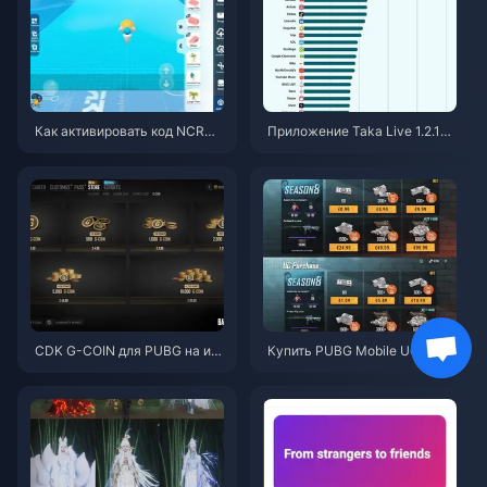
Как активировать код NCRCK
Приложение Taka Live 1.2.11
YT8EF для получения беспла
быстро разряжает батарею п
тных монет Эгги (авг. 2026)
осле обновления в июле 202
6 года? Причины и способы р
ешения
CDK G-COIN для PUBG на ию
Купить PUBG Mobile UC недо
нь 2026 года: стоит ли двойн
рого для коллаборации с «На
ая акция за $91.43 своих ден
руто Шиппуден» (июль 2026):
ег?
стоимость, лучшие наборы и
безопасное пополнение