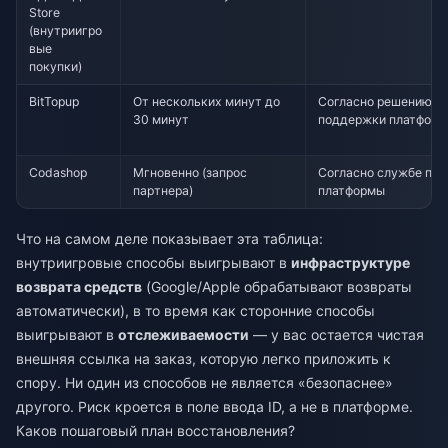
Store
(внутриигро
вые
покупки)
BitTopup
От нескольких минут до
Согласно решению с
30 минут
поддержки платфор
Codashop
Мгновенно (запрос
Согласно службе по
партнера)
платформы
Что на самом деле показывает эта таблица:
внутриигровые способы выигрывают в
инфраструктуре
возврата средств
(Google/Apple обрабатывают возвраты
автоматически), в то время как сторонние способы
выигрывают в
отслеживаемости
— у вас остается чистая
внешняя ссылка на заказ, которую легко приложить к
спору. Ни один из способов не является «безопаснее»
другого. Риск кроется в поле ввода ID, а не в платформе.
Каков пошаговый план восстановления?