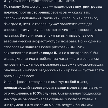
и купить снова» будет правильным шагом.
По поводу большого спора —
надежность внутриигровых
покупок против сторонних сервисов
— скажу так:
сторонние пополнения, такие как BitTopup, как правило,
быстрее
и, честно говоря,
лучше отслеживаются
для
споров, потому что у вас остается чистая внешняя ссылка
на заказ. Внутриигровые покупки выигрывают за счет
автоматической инфраструктуры возврата. Но ни один из
способов не является более рискованным. Риск
заключается в
ошибке ввода ID
, а не в платформе. Я бы
сказал, что паника в глобальных чатах — это в основном
неправильно диагностированная задержка синхронизации;
отношение к каждой задержке как к краже — пустая трата
времени для всех.
И одна фраза, которую я не смягчу:
любой в чате,
предлагающий «восстановить ваши монеты» за плату, —
это мошенник, в 100% случаев.
Официальная поддержка
никогда не работает через случайных пользователей, а
инструменты для «взлома монет» ведут к банам или