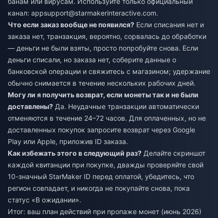
банам или вирусам. Используйте только официальный
канал:
appsupport@starmakerinteractive.com
.
Что если заказ вообще не появился?
Если списания нет и
заказа нет, транзакция, вероятно, сорвалась до обработки
— деньги не были взяты, просто попробуйте снова. Если
деньги списали, но заказа нет, соберите данные о
банковской операции и свяжитесь с магазином; удержание
обычно снимается в течение нескольких рабочих дней.
Могу ли я получить возврат, если монеты так и не были
доставлены?
Да. Неудачные транзакции автоматически
отменяются в течение 24–72 часов. Для оплаченных, но не
доставленных покупок запросите возврат через Google
Play или Apple, приложив ID заказа.
Как избежать этого в следующий раз?
Делайте скриншот
каждой квитанции при покупке, дважды проверяйте свой
10-значный StarMaker ID перед оплатой, убедитесь, что
регион совпадает, и никогда не покупайте снова, пока
статус «В ожидании».
Итог: ваш план действий при пропаже монет (июнь 2026)