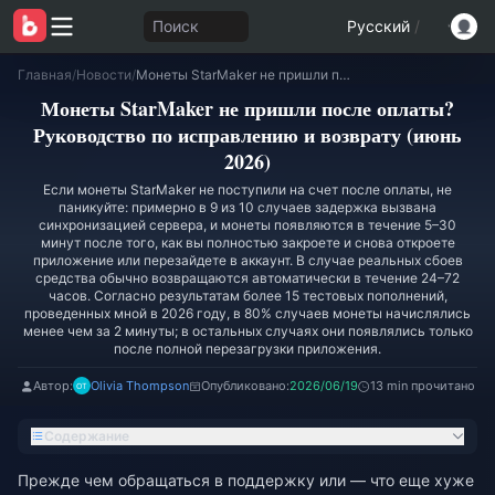
Поиск
Русский
/
Главная
/
Новости
/
Монеты StarMaker не пришли после оплаты? Руководство по исправлению и возврату (июнь 2026)
Монеты StarMaker не пришли после оплаты?
Руководство по исправлению и возврату (июнь
2026)
Если монеты StarMaker не поступили на счет после оплаты, не
паникуйте: примерно в 9 из 10 случаев задержка вызвана
синхронизацией сервера, и монеты появляются в течение 5–30
минут после того, как вы полностью закроете и снова откроете
приложение или перезайдете в аккаунт. В случае реальных сбоев
средства обычно возвращаются автоматически в течение 24–72
часов. Согласно результатам более 15 тестовых пополнений,
проведенных мной в 2026 году, в 80% случаев монеты начислялись
менее чем за 2 минуты; в остальных случаях они появлялись только
после полной перезагрузки приложения.
Автор:
Olivia Thompson
Опубликовано:
2026/06/19
13 min прочитано
Содержание
Прежде чем обращаться в поддержку или — что еще хуже