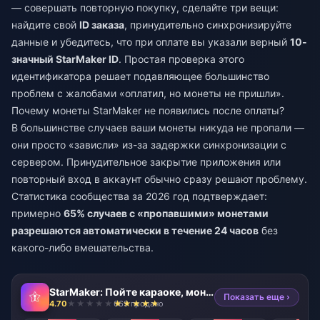
— совершать повторную покупку, сделайте три вещи:
найдите свой
ID заказа
, принудительно синхронизируйте
данные и убедитесь, что при оплате вы указали верный
10-
значный StarMaker ID
. Простая проверка этого
идентификатора решает подавляющее большинство
проблем с жалобами «оплатил, но монеты не пришли».
Почему монеты StarMaker не появились после оплаты?
В большинстве случаев ваши монеты никуда не пропали —
они просто «зависли» из-за задержки синхронизации с
сервером. Принудительное закрытие приложения или
повторный вход в аккаунт обычно сразу решают проблему.
Статистика сообщества за 2026 год подтверждает:
примерно
65% случаев с «пропавшими» монетами
разрешаются автоматически в течение 24 часов
без
какого-либо вмешательства.
StarMaker: Пойте караоке, монеты
Показать еще ›
4.70
669 продано