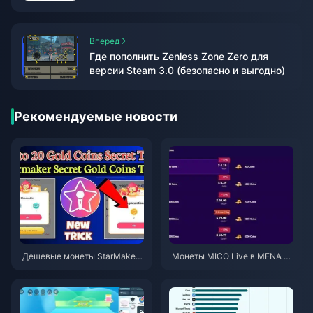
(Июнь 2026)
Вперед
Где пополнить Zenless Zone Zero для
версии Steam 3.0 (безопасно и выгодно)
Рекомендуемые новости
Дешевые монеты StarMaker
Монеты MICO Live в MENA по
для прослушиваний Superno
сле версии v5.2: самые выго
vaX 2026 (скидка 12-23%)
дные предложения 2026