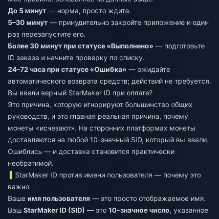
До 5 минут
— норма, просто ждите.
5–30 минут
— принудительно закройте приложение и один
раз перезапустите его.
Более 30 минут при статусе «Выполнено»
— подготовьте
ID заказа и начните проверку по списку.
24–72 часа при статусе «Ошибка»
— ожидайте
автоматического возврата средств; действий не требуется.
Вы ввели верный StarMaker ID при оплате?
Это причина, которую игнорируют большинство общих
руководств, и это главная реальная причина, почему
монеты «исчезают». На сторонних платформах монеты
доставляются на любой 10-значный SID, который вы ввели.
Ошиблись — и доставка становится практически
необратимой.
StarMaker ID против имени пользователя — почему это
важно
Ваше
имя пользователя
— это просто отображаемое имя.
Ваш
StarMaker ID (SID)
— это
10-значное число
, указанное