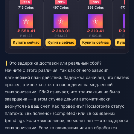
-39%
-39%
-39%
-39
715 Coins
497 Coins
398 Coins
47746 C
₽ 558.41
₽ 388.01
₽ 310.41
₽ 3727
₽ 911.78
₽ 633.78
₽ 507.45
₽ 60883
Купить сейчас
Купить сейчас
Купить сейчас
Купить с
Это задержка доставки или реальный сбой?
Начните с этого различия, так как от него зависит
дальнейший план действий.
Задержка
означает, что платеж
прошел, а монеты стоят в очереди из-за медленной
синхронизации.
Сбой
означает, что транзакция не была
завершена — в этом случае деньги автоматически
вернутся на ваш счет. Как проверить? Посмотрите статус
платежа: «выполнено» (completed) или «в ожидании»
(pending). Если «выполнено», но монет нет — это задержка
синхронизации. Если «в ожидании» или «в обработке» —