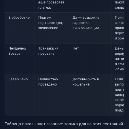
еще проверяет
покупай
платеж
снова
В обработке
Платеж
Да — возможна
Принуд
подтвержден,
задержка
закройт
зачисление
синхронизации
приложе
перезап
и обнов
Неудачно/
Транзакция
Нет
Деньги
Возврат
прервана
вернут
автома
в течен
72 часо
Завершено
Полностью
Должны быть в
Если их 
проведено
кошельке
выполн
повтор
синхро
ю, зате
обратит
поддер
Таблица показывает главное: только
два
из этих состояний