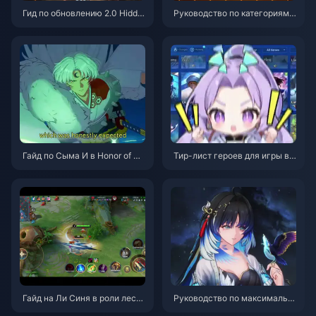
Гид по обновлению 2.0 Hidde
Руководство по категориям п
n Mountain в Where Winds Me
редметов в Honor of Kings | И
et | Июль 2026
юль 2026
Гайд по Сыма И в Honor of Ki
Тир-лист героев для игры в с
ngs | Июль 2026
оло-очереди в Honor of Kings
| Июль 2026
Гайд на Ли Синя в роли лесн
Руководство по максимальн
ика в Honor of Kings | Июль 2
ому урону Ян Ян Сюаньлин |