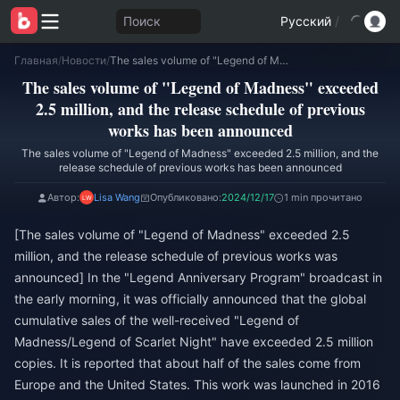
Поиск
Русский
/
Главная
/
Новости
/
The sales volume of "Legend of Madness" exceeded 2.5 million, and the release schedule of previous works has been announced
The sales volume of "Legend of Madness" exceeded
2.5 million, and the release schedule of previous
works has been announced
The sales volume of "Legend of Madness" exceeded 2.5 million, and the
release schedule of previous works has been announced
Автор:
Lisa Wang
Опубликовано:
2024/12/17
1 min прочитано
[The sales volume of "Legend of Madness" exceeded 2.5
million, and the release schedule of previous works was
announced] In the "Legend Anniversary Program" broadcast in
the early morning, it was officially announced that the global
cumulative sales of the well-received "Legend of
Madness/Legend of Scarlet Night" have exceeded 2.5 million
copies. It is reported that about half of the sales come from
Europe and the United States. This work was launched in 2016