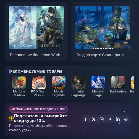
026
Июль 2026
Расписание баннеров Wuther
Гайд по карте Сюаньфан в W
ing Waves 3.6 | Июль 2026
uthering Waves | Июль 2026
РЕКОМЕНДУЕМЫЕ ТОВАРЫ
Madtale
ROO Nyan
Mobile
Infinite
Monster
Badlanders
Hero 
Rainbow
Pass &
Legends:
Lagrange
Saga:
Re
Diamond
License
Bang Bang
Chu-Coins
Evolution
Diam
Diamonds
ОГРАНИЧЕННОЕ ПРЕДЛОЖЕНИЕ
Поделитесь и выиграйте
скидку до 10%
Поделитесь, чтобы разблокировать
колесо удачи.