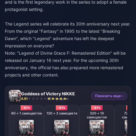
and is the first legendary work in the series to adopt a female
protagonist setting.
The Legend series will celebrate its 30th anniversary next year.
From the original "Fantasy" in 1995 to the latest "Breaking
Dawn", which "Legend" adventure has left the deepest
impression on everyone?
Note: "Legend of Divine Grace F: Remastered Edition" will be
released on January 16 next year. For the upcoming 30th
anniversary, the official has also prepared more remastered
projects and other content.
Goddess of Victory NIKKE
Показать еще ›
4.91
924 продано
-51%
-51%
-51%
-51%
60 + 1 самоцветов
120 + 3 самоцвета
320 + 10
720 + 
самоцветов
самоцв