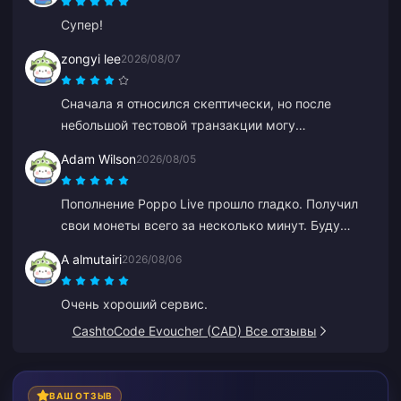
Супер!
zongyi lee
2026/08/07
Сначала я относился скептически, но после
небольшой тестовой транзакции могу
подтвердить, что все на 100% честно. Цены
Adam Wilson
2026/08/05
намного ниже средних, и это действительно
надежная платформа. Пока цены остаются
Пополнение Poppo Live прошло гладко. Получил
такими, я буду пользоваться только ей.
свои монеты всего за несколько минут. Буду
пользоваться снова!
A almutairi
2026/08/06
Очень хороший сервис.
CashtoCode Evoucher (CAD) Все отзывы
ВАШ ОТЗЫВ