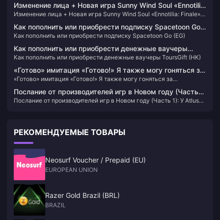
версия будет запущена 22 мая.
Изменение лица + Новая игра Sunny Wind Soul «Ennotilia:
Изменение лица + Новая игра Sunny Wind Soul «Ennotilia: Finale»
Finale» выйдет 21 июня.
выйдет 21 июня.
Как пополнить или приобрести подписку Spacetoon Go
Как пополнить или приобрести подписку Spacetoon Go (EG)
(EG)
Как пополнить или приобрести денежные ваучеры
Как пополнить или приобрести денежные ваучеры ToursGift (HK)
ToursGift (HK)
«Готово» имитация «Готово!» Я также могу гоняться за
«Готово» имитация «Готово!» Я также могу гоняться за
красивыми женщинами! 》Обзоры в Steam
красивыми женщинами! 》Обзоры в Steam неоднозначные.
неоднозначные.
Послание от производителей игр в Новом году (Часть
Послание от производителей игр в Новом году (Часть 1): У Atlus
1): У Atlus еще есть неанонсированные новые игры
еще есть неанонсированные новые игры
РЕКОМЕНДУЕМЫЕ ТОВАРЫ
Neosurf Voucher / Prepaid (EU)
EUROPEAN UNION
Razer Gold Brazil (BRL)
BRAZIL