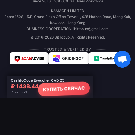
Since 2016 | 5,000,000+ Users Worldwide
KAMAGEN LIMITED
Room 1508, 15/F, Grand Plaza Office Tower II, 625 Nathan Road, Mong Kok,
Kowloon, Hong Kong
BUSINESS COOPERATION: ibittopup@gmail.com
© 2016-2026 BitTopup. All Rights Reserved.
TRUSTED & VERIFIED BY
CashtoCode Evoucher CAD 25
₽ 1438.44
КУПИТЬ СЕЙЧАС
Итого · x1