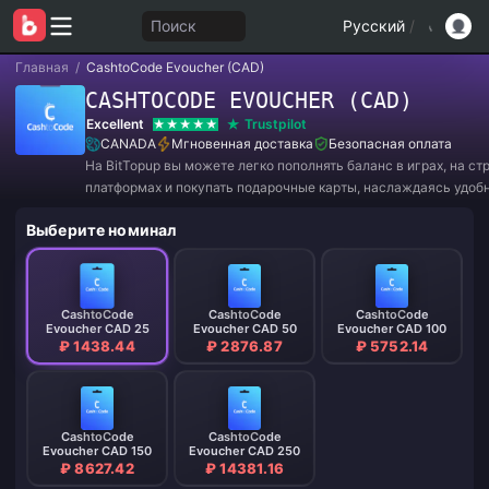
Поиск
Русский
/
Главная
/
CashtoCode Evoucher (CAD)
CASHTOCODE EVOUCHER (CAD)
Excellent
Trustpilot
CANADA
Мгновенная доставка
Безопасная оплата
На BitTopup вы можете легко пополнять баланс в играх, на с
платформах и покупать подарочные карты, наслаждаясь удоб
и отличными скидками!
Выберите номинал
CashtoCode
CashtoCode
CashtoCode
Evoucher CAD 25
Evoucher CAD 50
Evoucher CAD 100
₽ 1438.44
₽ 2876.87
₽ 5752.14
CashtoCode
CashtoCode
Evoucher CAD 150
Evoucher CAD 250
₽ 8627.42
₽ 14381.16