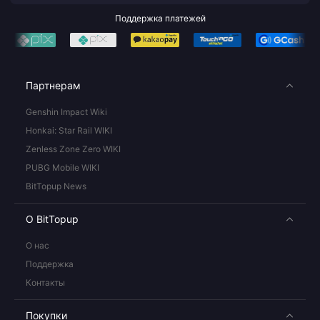
Поддержка платежей
Партнерам
Genshin Impact Wiki
Honkai: Star Rail WIKI
Zenless Zone Zero WIKI
PUBG Mobile WIKI
BitTopup News
О BitTopup
О нас
Поддержка
Контакты
Покупки