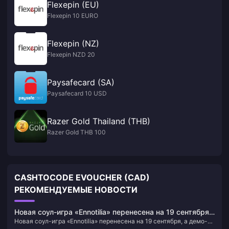
Flexepin (EU)
Flexepin 10 EURO
Flexepin (NZ)
Flexepin NZD 20
Paysafecard (SA)
Paysafecard 10 USD
Razer Gold Thailand (THB)
Razer Gold THB 100
CASHTOCODE EVOUCHER (CAD)
РЕКОМЕНДУЕМЫЕ НОВОСТИ
Новая соул-игра «Ennotilia» перенесена на 19 сентября,
Новая соул-игра «Ennotilia» перенесена на 19 сентября, а демо-
а демо-версия будет запущена 22 мая.