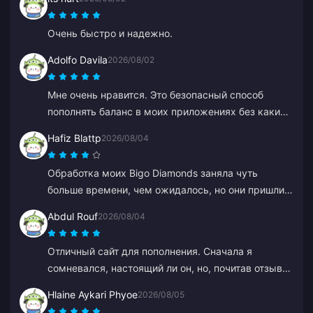
Очень быстро и надежно.
Adolfo Davila
2026/08/02
Мне очень нравится. Это безопасный способ
пополнять баланс в моих приложениях без каких-
либо сложностей и задержек, и я уверен, что
Hafiz Blattp
2026/08/04
меня не обманут.
Обработка моих Bigo Diamonds заняла чуть
больше времени, чем ожидалось, но они пришли в
целости и сохранности. Я доволен.
Abdul Rouf
2026/08/04
Отличный сайт для пополнения. Сначала я
сомневался, настоящий ли он, но, почитав отзывы,
купил на небольшую сумму. Все пришло меньше
Hlaine Aykari Phyoe
2026/08/05
чем за 2 минуты, так что я очень доволен.