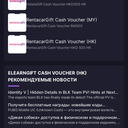
HotelsGift Cash Voucher HKD500 HK
RentacarGift Cash Voucher (MY)
RentacarGift Cash Voucher RM500
RentacarGift Cash Voucher (HK)
RentacarGift Cash Voucher HKD 500 HK
ELEARNGIFT CASH VOUCHER (HK)
РЕКОМЕНДУЕМЫЕ НОВОСТИ
Identity V | Hidden Details in BLK Team PV! Hints at Next
The esports team BLK has finally made its debut! The official PV is
Team's Character Selection?
packed with details, possibly hinting at the next team's character
Получите бесплатные награды: новейшие коды
lineup.
PUBG Mobile UC (Unknown Cash) — это внутриигровая валюта
активации UC для PUBG Mobile
премиум-класса, которая позволяет игрокам приобретать
«Дикая собака» доступна в физическом и подарочном
эксклюзивные предметы, такие как скины, костюмы, окраски
«Дикая собака» доступна в физическом и подарочном изданиях, а
изданиях, а также объявлены требования к
оружия, а также Royal Pass, который обеспечивает доступ к ряду
также объявлены требования к конфигурации ПК для игры.