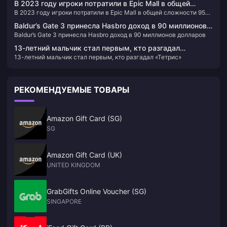
сезонных наград и миссий. Эта валюта улучшает игровой
конфигурации ПК для игры.
В 2023 году игроки потратили в Epic Mall в общей
процесс, предлагая игрокам возможность настраивать своих
В 2023 году игроки потратили в Epic Mall в общей сложности 950
сложности 950 миллионов долларов США, всего было
персонажей и снаряжение, делая игровой процесс уникальным и
миллионов долларов США, всего было роздано 86 игр.
роздано 86 игр.
визуально привлекательным.
Baldur’s Gate 3 принесла Hasbro доход в 90 миллионов
Baldur’s Gate 3 принесла Hasbro доход в 90 миллионов долларов
долларов
13-летний мальчик стал первым, кто разгадал
13-летний мальчик стал первым, кто разгадал «Тетрис»
«Тетрис»
РЕКОМЕНДУЕМЫЕ ТОВАРЫ
Amazon Gift Card (SG)
SG
Amazon Gift Card (UK)
UNITED KINGDOM
GrabGifts Online Voucher (SG)
SINGAPORE