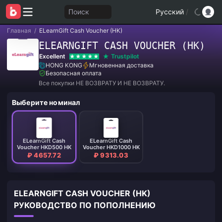
Поиск
Русский
/
Главная
/
ELearnGift Cash Voucher (HK)
ELEARNGIFT CASH VOUCHER (HK)
Excellent
Trustpilot
HONG KONG
Мгновенная доставка
Безопасная оплата
Все покупки НЕ ВОЗВРАТУ И НЕ ВОЗВРАТУ.
Выберите номинал
ELearnGift Cash
ELearnGift Cash
Voucher HKD500 HK
Voucher HKD1000 HK
₽ 4657.72
₽ 9313.03
ELEARNGIFT CASH VOUCHER (HK)
РУКОВОДСТВО ПО ПОПОЛНЕНИЮ