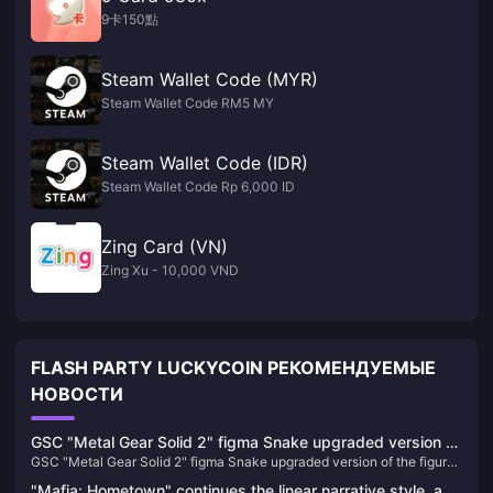
9卡150點
Steam Wallet Code (MYR)
Steam Wallet Code RM5 MY
Steam Wallet Code (IDR)
Steam Wallet Code Rp 6,000 ID
Zing Card (VN)
Zing Xu - 10,000 VND
FLASH PARTY LUCKYCOIN РЕКОМЕНДУЕМЫЕ
НОВОСТИ
GSC "Metal Gear Solid 2" figma Snake upgraded version of
GSC "Metal Gear Solid 2" figma Snake upgraded version of the figure
the figure is now available for order
is now available for order
"Mafia: Hometown" continues the linear narrative style, and