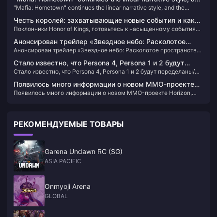
"Mafia: Hometown" continues the linear narrative style, and the
the experience is closer to "Mafia 1&2"
experience is closer to "Mafia 1&2"
Честь королей: захватывающие новые события и как
Поклонники Honor of Kings, готовьтесь к насыщенному событиями
легко пополнить счет!
году, наполненному захватывающими турнирами и событиями!
Анонсирован трейлер «Звездное небо: Расколотое
Благодаря огромным инвестициям в размере 15 миллионов
Анонсирован трейлер «Звездное небо: Расколотое пространство»
пространство» и основной контент июньского
долларов в глобальную киберспортивную сцену 2024 год
и основной контент июньского обновления
обещает стать знаковым для игры. Независимо от того,
обновления
Стало известно, что Persona 4, Persona 1 и 2 будут
являетесь ли вы опытным игроком или новичком на арене, в
Стало известно, что Persona 4, Persona 1 и 2 будут переделаны/
переделаны/обновлены.
предстоящих событиях каждый найдет что-то для себя​
обновлены.
Появилось много информации о новом MMO-проекте
Появилось много информации о новом MMO-проекте Horizon,
Horizon, разрабатываемом NCSoft.
разрабатываемом NCSoft.
РЕКОМЕНДУЕМЫЕ ТОВАРЫ
Garena Undawn RC (SG)
ASIA PACIFIC
Onmyoji Arena
GLOBAL