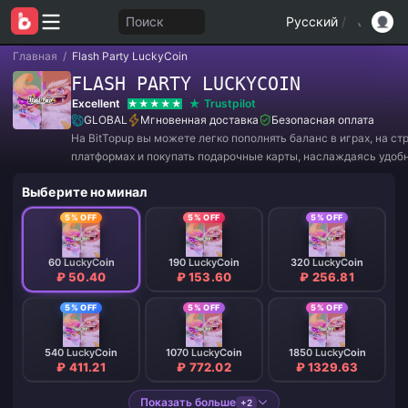
Поиск
Русский
/
Главная
/
Flash Party LuckyCoin
FLASH PARTY LUCKYCOIN
Excellent
Trustpilot
GLOBAL
Мгновенная доставка
Безопасная оплата
На BitTopup вы можете легко пополнять баланс в играх, на с
платформах и покупать подарочные карты, наслаждаясь удоб
и отличными скидками!
Выберите номинал
5% OFF
5% OFF
5% OFF
60 LuckyCoin
190 LuckyCoin
320 LuckyCoin
₽ 50.40
₽ 153.60
₽ 256.81
5% OFF
5% OFF
5% OFF
540 LuckyCoin
1070 LuckyCoin
1850 LuckyCoin
₽ 411.21
₽ 772.02
₽ 1329.63
Показать больше
+2