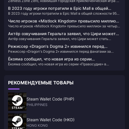
Zenless Zone Zero, новейшая городская приключенческая игра от
Zone Zero и последние новости
miHoYo, запустила открытую бета-версию 4 июля 2024 года.
В 2023 году игроки потратили в Epic Mall в общей
Действие игры разворачивается в городе недалекого будущего
В 2023 году игроки потратили в Epic Mall в общей сложности 950
сложности 950 миллионов долларов США, всего было
под названием Новый Эриду. Игра переносит игроков в мир,
миллионов долларов США, всего было роздано 86 игр.
пострадавший от сверхъестественных катастроф, известных как
роздано 86 игр.
Число игроков «Mistlock Kingdom» превысило миллион
«Пустоты». ." Игрокам предстоит выполнять различные миссии по
Число игроков «Mistlock Kingdom» превысило миллион за четыре
за четыре дня после запуска.
борьбе с этими аномалиями и раскрывать скрытые за ними
дня после запуска.
тайны.
Актёр озвучивания Геральта заявил, что Цири может
Актёр озвучивания Геральта заявил, что Цири может стать
стать главным героем новой игры «Ведьмак»
главным героем новой игры «Ведьмак»
Режиссер «Dragon's Dogma 2» извинился перед
Режиссер «Dragon's Dogma 2» извинился перед фанатами за
фанатами за долгое ожидание, мир в два раза больше,
долгое ожидание, мир в два раза больше, чем в предыдущей игре
чем в предыдущей игре
Ёкояма сообщил, что новая игра из серии
Ёкояма сообщил, что новая игра из серии «Правосудие» в
«Правосудие» в настоящее время не разрабатывается
настоящее время не разрабатывается
РЕКОМЕНДУЕМЫЕ ТОВАРЫ
Steam Wallet Code (PHP)
PHILIPPINES
Steam Wallet Code (HKD)
HONG KONG