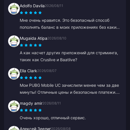
Adolfo Davila
2026/08/11
Мне очень нравится. Это безопасный способ
пополнять баланс в моих приложениях без каких-
либо сложностей и задержек, и я уверен, что
Mugaida Atipa
2026/08/10
меня не обманут.
А как насчет других приложений для стриминга,
таких как Cruslive и Baatlive?
Ella Clark
2026/08/07
Мои PUBG Mobile UC зачислили менее чем за две
минуты! Отличные цены и безопасные платежи.
Пользуюсь уже несколько месяцев без каких-
magdy amir
2026/08/11
либо проблем. Очень рекомендую.
Очень хорошо, отличный сервис.
Алексей Зеелиг
2026/08/08