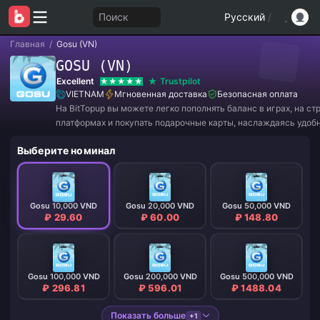
Поиск
Русский
/
Главная
/
Gosu (VN)
GOSU (VN)
Excellent
Trustpilot
VIETNAM
Мгновенная доставка
Безопасная оплата
На BitTopup вы можете легко пополнять баланс в играх, на с
платформах и покупать подарочные карты, наслаждаясь удоб
и отличными скидками!
Выберите номинал
Gosu 10,000 VND
Gosu 20,000 VND
Gosu 50,000 VND
₽ 29.60
₽ 60.00
₽ 148.80
Gosu 100,000 VND
Gosu 200,000 VND
Gosu 500,000 VND
₽ 296.81
₽ 596.01
₽ 1488.04
Показать больше
+1