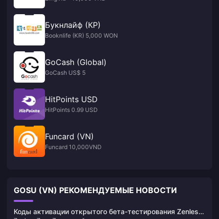
Букнлайф (КР)
Booknlife (KR) 5,000 WON
GoCash (Global)
GoCash US$ 5
HitPoints USD
HitPoints 0.99 USD
Funcard (VN)
Funcard 10,000VND
GOSU (VN) РЕКОМЕНДУЕМЫЕ НОВОСТИ
Коды активации открытого бета-тестирования Zenless