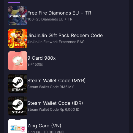
Free Fire Diamonds EU + TR
100+25 Diamonds EU + TR
JinJinJin Gift Pack Redeem Code
JinJinJin Firework Experence BAG
9 Card 980x
9卡150點
Steam Wallet Code (MYR)
Steam Wallet Code RM5 MY
Steam Wallet Code (IDR)
Steam Wallet Code Rp 6,000 ID
Zing Card (VN)
Zing Xu - 10,000 VND