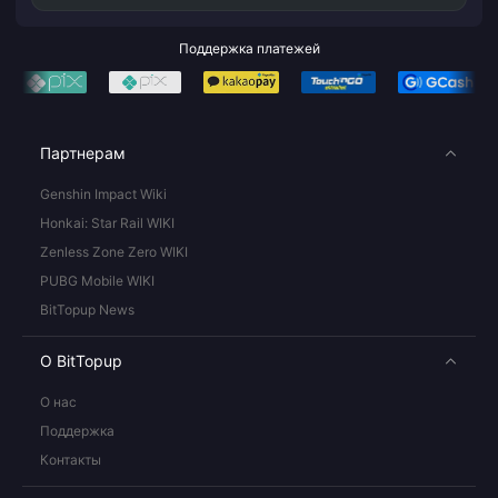
Поддержка платежей
Партнерам
Genshin Impact Wiki
Honkai: Star Rail WIKI
Zenless Zone Zero WIKI
PUBG Mobile WIKI
BitTopup News
О BitTopup
О нас
Поддержка
Контакты