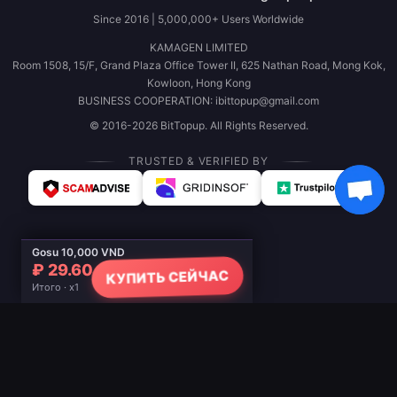
Since 2016 | 5,000,000+ Users Worldwide
KAMAGEN LIMITED
Room 1508, 15/F, Grand Plaza Office Tower II, 625 Nathan Road, Mong Kok,
Kowloon, Hong Kong
BUSINESS COOPERATION: ibittopup@gmail.com
© 2016-2026 BitTopup. All Rights Reserved.
TRUSTED & VERIFIED BY
Gosu 10,000 VND
₽ 29.60
КУПИТЬ СЕЙЧАС
Итого · x1