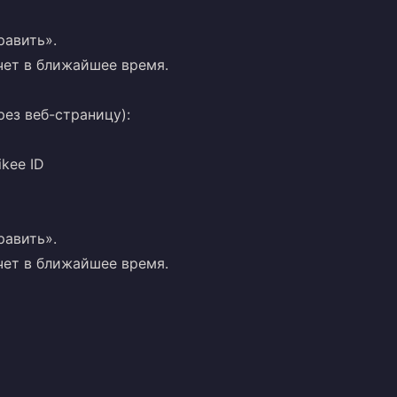
равить».
чет в ближайшее время.
рез веб-страницу):
ikee ID
равить».
чет в ближайшее время.