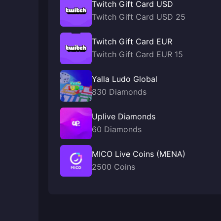
Twitch Gift Card USD
Twitch Gift Card USD 25
Twitch Gift Card EUR
Twitch Gift Card EUR 15
Yalla Ludo Global
830 Diamonds
Uplive Diamonds
60 Diamonds
MICO Live Coins (MENA)
2500 Coins