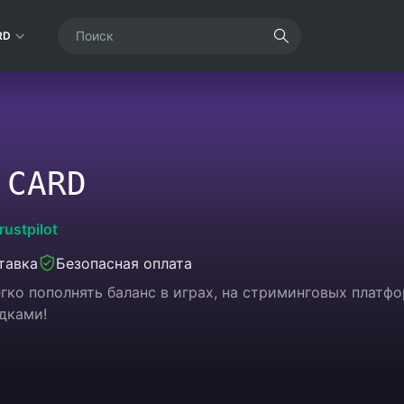
RD
 CARD
rustpilot
тавка
Безопасная оплата
егко пополнять баланс в играх, на стриминговых платф
дками!