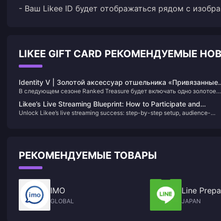
- Ваш Likee ID будет отображаться рядом с изобр
LIKEE GIFT CARD РЕКОМЕНДУЕМЫЕ НО
Identity V | Золотой аксессуар отшельника «Привязанные
В следующем сезоне Ranked Treasure будет включать одно золотое
крылья» приносит огромное удовольствие — теперь он
украшение и два фиолетовых. Hermit наконец-то получает золотое
ледяной принц!
Likee’s Live Streaming Blueprint: How to Participate and
украшение, которое имеет специальные эффекты при атаке, шагах,
Unlock Likee’s live streaming success: step-by-step setup, audience-
Become a High-Earning Creator
линиях соединения и воскрешении!
building tactics, and monetization strategies to become a high-earning
creator.
РЕКОМЕНДУЕМЫЕ ТОВАРЫ
IMO
Line Prepa
GLOBAL
JAPAN