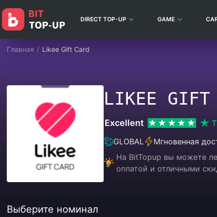
DIRECT TOP-UP
GAME
CA
Главная
/
Likee Gift Card
LIKEE GIFT
Excellent
T
GLOBAL
Мгновенная дос
На BitTopup вы можете л
оплатой и отличными ски
Выберите номинал