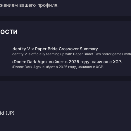
ажением вашего профиля.
ВОСТИ
Identity V × Paper Bride Crossover Summary！
Identity V is officially teaming up with Paper Bride! Two horror games with
vastly different styles—what kind of sparks will fly when they collide?
«Doom: Dark Age» выйдет в 2025 году, начиная с XGP.
«Doom: Dark Age» выйдет в 2025 году, начиная с XGP.
id (JP)