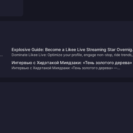
Explosive Guide: Become a Likee Live Streaming Star Overnig
Dominate Likee Live: Optimize your profile, engage non-stop, ride trends,
with Simple and Direct Techniques!
and grow from zero to hero—no fancy gear required!
Интервью с Хидэтакой Миядзаки: «Тень золотого дерева»
Интервью с Хидэтакой Миядзаки: «Тень золотого дерева» —
крупнейшее DLC в прошлом, и работа по разработке еще 
крупнейшее DLC в прошлом, и работа по разработке еще не заверш
завершена