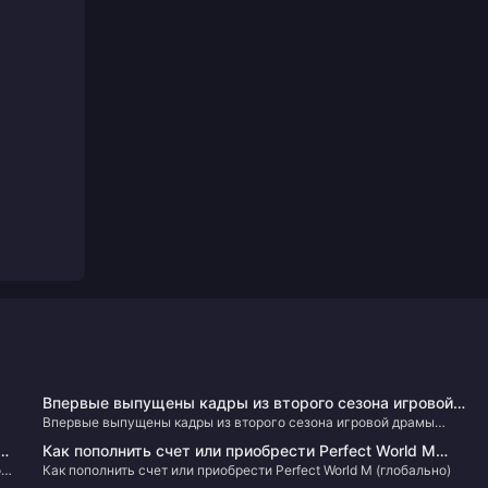
Впервые выпущены кадры из второго сезона игровой
Впервые выпущены кадры из второго сезона игровой драмы
драмы «Последние из нас»
«Последние из нас»
Как пополнить счет или приобрести Perfect World M
ов
Как пополнить счет или приобрести Perfect World M (глобально)
(глобально)