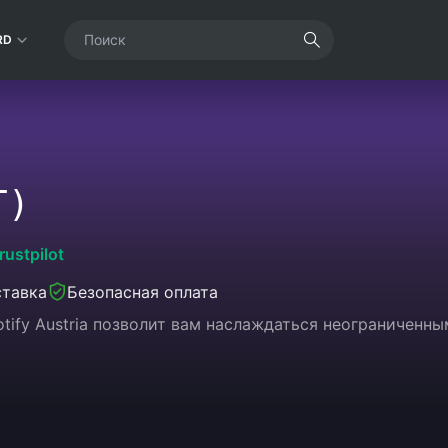
RD
T)
rustpilot
ставка
Безопасная оплата
otify Austria позволит вам наслаждаться неограниченн