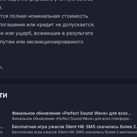
.
ется полная номинальная стоимость
погашение или кредит не допускается.
ри или ущерб, возникшие в результате
 путем или несанкционированного
m
.
ТИ
Финальное обновление «Perfect Sound Wave» для всех
Финальное обновление «Perfect Sound Wave» для всех платформ
платформ доступно онлайн
доступно онлайн
on
Бесплатная игра ужасов Silent Hill: SMS скачалась более 2
но
Бесплатная игра ужасов Silent Hill: SMS скачалась более 2 миллион
миллионов раз
раз