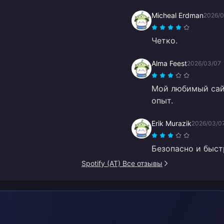
Micheal Erdman
2026/0
Четко.
Alma Feest
2026/03/07
Мой любимый сайт
опыт.
Erik Murazik
2026/03/0
Безопасно и быст
Spotify (AT) Все отзывы