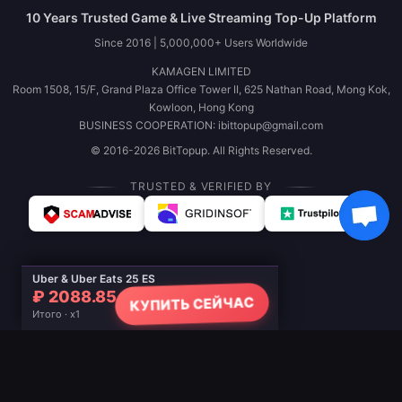
10 Years Trusted Game & Live Streaming Top-Up Platform
Since 2016 | 5,000,000+ Users Worldwide
KAMAGEN LIMITED
Room 1508, 15/F, Grand Plaza Office Tower II, 625 Nathan Road, Mong Kok,
Kowloon, Hong Kong
BUSINESS COOPERATION: ibittopup@gmail.com
© 2016-2026 BitTopup. All Rights Reserved.
TRUSTED & VERIFIED BY
Uber & Uber Eats 25 ES
₽ 2088.85
КУПИТЬ СЕЙЧАС
Итого · x1