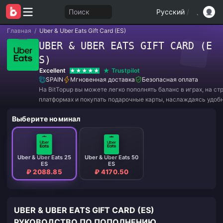
Поиск
Русский
/
Главная
/
Uber & Uber Eats Gift Card (ES)
UBER & UBER EATS GIFT CARD (E
S)
Excellent
Trustpilot
SPAIN
Мгновенная доставка
Безопасная оплата
На BitTopup вы можете легко пополнять баланс в играх, на с
платформах и покупать подарочные карты, наслаждаясь удоб
и отличными скидками!
Выберите номинал
Uber & Uber Eats 25
Uber & Uber Eats 50
ES
ES
₽ 2088.85
₽ 4170.50
UBER & UBER EATS GIFT CARD (ES)
РУКОВОДСТВО ПО ПОПОЛНЕНИЮ