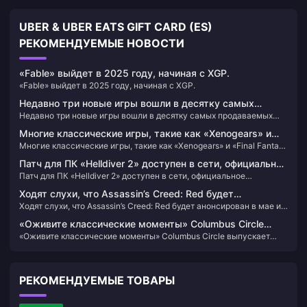
UBER & UBER EATS GIFT CARD (ES)
РЕКОМЕНДУЕМЫЕ НОВОСТИ
«Fable» выйдет в 2025 году, начиная с XGP.
«Fable» выйдет в 2025 году, начиная с XGP.
Недавно три новые игры вошли в десятку самых
Недавно три новые игры вошли в десятку самых продаваемых
продаваемых игр Steam.
игр Steam.
Многие классические игры, такие как «Xenogears» и
Многие классические игры, такие как «Xenogears» и «Final Fantasy
«Final Fantasy 8», отмечают свои юбилеи.
8», отмечают свои юбилеи.
Патч для ПК «Helldiver 2» доступен в сети, официальное
Патч для ПК «Helldiver 2» доступен в сети, официальное
объяснение того, почему используется античит-
объяснение того, почему используется античит-система
система GameGuard
Ходят слухи, что Assassin’s Creed: Red будет
GameGuard
Ходят слухи, что Assassin’s Creed: Red будет анонсирован в мае и
анонсирован в мае и выпущен в ноябре.
выпущен в ноябре.
«Оживите классические моменты» Columbus Circle
«Оживите классические моменты» Columbus Circle выпускает
выпускает ретро-совместимую машину FC/SFC
ретро-совместимую машину FC/SFC
РЕКОМЕНДУЕМЫЕ ТОВАРЫ