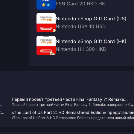
PSN Card 20 HKD HK
Nintendo eShop Gift Card (US)
Nintendo USA 10 USD
Nintendo eShop Gift Card (HK)
Nintendo HK 300 HKD
Первый проект третьей части Final Fantasy 7: Remake
Первый проект третьей части Final Fantasy 7: Remake завершен и бу
завершен и будет включать в себя путешествия на
включать в себя путешествия на дирижабле
дирижабле
24
«The Last of Us Part 2: HD Remastered Edition» представле
«The Last of Us Part 2: HD Remastered Edition» представлен новый обл
новый облик «Эбби»
«Эбби»