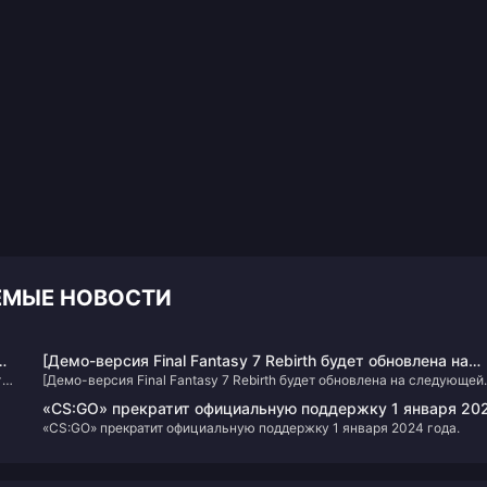
УЕМЫЕ НОВОСТИ
[Демо-версия Final Fantasy 7 Rebirth будет обновлена ​​на
а,
[Демо-версия Final Fantasy 7 Rebirth будет обновлена ​​на следующей
следующей неделе и станет официальной версией.
неделе и станет официальной версией.
«CS:GO» прекратит официальную поддержку 1 января 20
«CS:GO» прекратит официальную поддержку 1 января 2024 года.
года.
го
о.