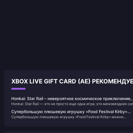
XBOX LIVE GIFT CARD (AE) РЕКОМЕНД
Honkai: Star Rail – невероятное космическое приключение,
Honkai: Star Rail — это не просто еще одна игра; это межзвездная саг
которое нельзя позволить себе пропустить!
которая будет держать вас в напряжении. Представьте себе: вы на
Супербольшую плюшевую игрушку «Food Festival Kirby»
борту «Астрального экспресса», путешествуете по космосу,
Супербольшую плюшевую игрушку «Food Festival Kirby» можно
можно заказать уже сегодня.
раскрываете секреты и сражаетесь с загадочным Хонкаем. У каждо
заказать уже сегодня.
персонажа, которого вы встретите, есть история, которая
переплетается с грандиозным повествованием, наполненным
неожиданными поворотами, которые заставят вас жаждать большег