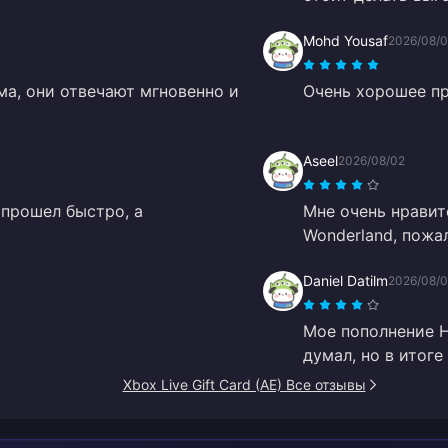
Mohd Yousaf
2026/08/
ма, они отвечают мгновенно и
Очень хорошее п
Aseel
2026/08/02
 прошел быстро, а
Мне очень нравитс
Wonderland, пожал
Daniel Datilm
2026/08/
Мое пополнение H
думал, но в итоге
Xbox Live Gift Card (AE) Все отзывы