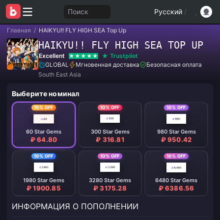
Поиск
Русский
/
Главная
/
HAIKYU!! FLY HIGH SEA Top Up
HAIKYU!! FLY HIGH SEA TOP UP
Excellent
Trustpilot
GLOBAL
Мгновенная доставка
Безопасная оплата
South East Asia
Выберите номинал
10% OFF
10% OFF
10% OFF
60 Star Gems
300 Star Gems
980 Star Gems
₽ 64.80
₽ 316.81
₽ 950.42
10% OFF
10% OFF
10% OFF
1980 Star Gems
3280 Star Gems
6480 Star Gems
₽ 1900.85
₽ 3175.28
₽ 6386.56
ИНФОРМАЦИЯ О ПОПОЛНЕНИИ