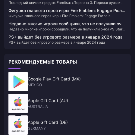
Последний список продаж Famitsu: «Персона 3: Перезагрузка»
Перезагрузка» занимает первое место
занимает первое место
Фигурка главного героя игры Fire Emblem: Engage Рюла
Фигурка главного героя игры Fire Emblem: Engage Рюла в
в масштабе 1/7 доступна для заказа уже сегодня.
масштабе 1/7 доступна для заказа уже сегодня.
Недавно многие игроки сообщили, что не получили очки
Недавно многие игроки сообщили, что не получили очки PS Stars
PS Stars за недавно купленные игры.
за недавно купленные игры.
PS+ выйдет без игрового размера в январе 2024 года
PS+ выйдет без игрового размера в январе 2024 года
РЕКОМЕНДУЕМЫЕ ТОВАРЫ
Google Play Gift Card (MX)
MEXICO
Apple Gift Card (AU)
AUSTRALIA
Apple Gift Card (DE)
GERMANY