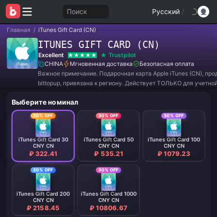
Поиск
Русский
/
Главная
/
iTunes Gift Card (CN)
ITUNES GIFT CARD (CN)
Excellent
Trustpilot
CHINA
Мгновенная доставка
Безопасная оплата
Важное примечание. Подарочная карта Apple iTunes (CN), пр
bittopup, привязана к региону. Действует ТОЛЬКО для учетно
iTunes, зарегистрированной в Китае, и не подлежит возврату и
Выберите номинал
** Каждый пользователь может активировать только один (1) 
получения бесплатного кода при покупке. Уи
30% OFF
30% OFF
30% OFF
iTunes Gift Card 30
iTunes Gift Card 50
iTunes Gift Card 100
CNY CN
CNY CN
CNY CN
₽ 322.41
₽ 535.21
₽ 1079.23
30% OFF
30% OFF
iTunes Gift Card 200
iTunes Gift Card 1000
CNY CN
CNY CN
₽ 2158.45
₽ 10806.67