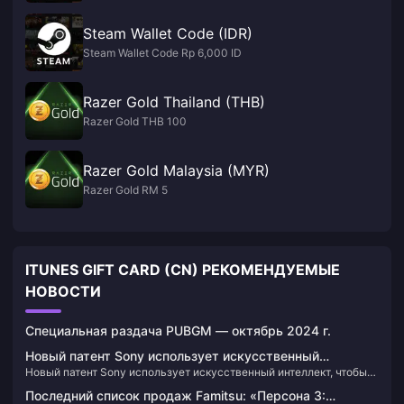
Steam Wallet Code (IDR)
Steam Wallet Code Rp 6,000 ID
Razer Gold Thailand (THB)
Razer Gold THB 100
Razer Gold Malaysia (MYR)
Razer Gold RM 5
ITUNES GIFT CARD (CN) РЕКОМЕНДУЕМЫЕ
НОВОСТИ
Специальная раздача PUBGM — октябрь 2024 г.
Новый патент Sony использует искусственный
Новый патент Sony использует искусственный интеллект, чтобы
интеллект, чтобы помочь защитить игроков, когда они
помочь защитить игроков, когда они приостанавливают VR-игры
приостанавливают VR-игры
Последний список продаж Famitsu: «Персона 3: