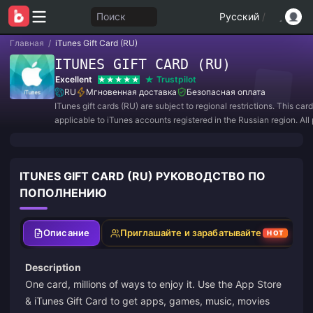
Поиск
Русский
/
Главная
/
iTunes Gift Card (RU)
ITUNES GIFT CARD (RU)
Excellent
Trustpilot
RU
Мгновенная доставка
Безопасная оплата
ITunes gift cards (RU) are subject to regional restrictions. This card
applicable to iTunes accounts registered in the Russian region. Al
are non refundable or non returnable.
ITUNES GIFT CARD (RU) РУКОВОДСТВО ПО
ПОПОЛНЕНИЮ
Описание
Приглашайте и зарабатывайте
HOT
Description
One card, millions of ways to enjoy it. Use the App Store
& iTunes Gift Card to get apps, games, music, movies