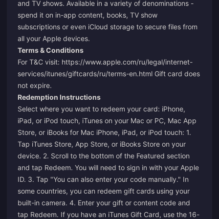
and TV shows. Available in a variety of denominations -
spend it on in-app content, books, TV show
subscriptions or even iCloud storage to secure files from
all your Apple devices.
Terms & Conditions
For T&C visit:
https://www.apple.com/ru/legal/internet-
services/itunes/giftcards/ru/terms-en.html
Gift card does
not expire.
Redemption Instructions
Select where you want to redeem your card: iPhone,
iPad, or iPod touch, iTunes on your Mac or PC, Mac App
Store, or iBooks for Mac iPhone, iPad, or iPod touch: 1.
Tap iTunes Store, App Store, or iBooks Store on your
device. 2. Scroll to the bottom of the Featured section
and tap Redeem. You will need to sign in with your Apple
ID. 3. Tap "You can also enter your code manually." In
some countries, you can redeem gift cards using your
built-in camera. 4. Enter your gift or content code and
tap Redeem. If you have an iTunes Gift Card, use the 16-