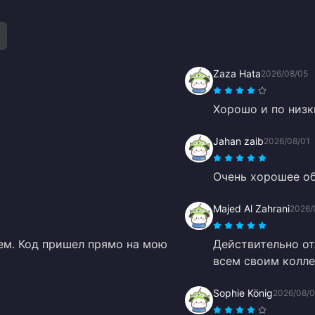
Zaza Hata
2026/08/05
Хорошо и по низк
Jahan zaib
2026/08/01
Очень хорошее о
Majed Al Zahrani
2026/
лем. Код пришел прямо на мою
Действительно от
всем своим колле
Sophie König
2026/08/