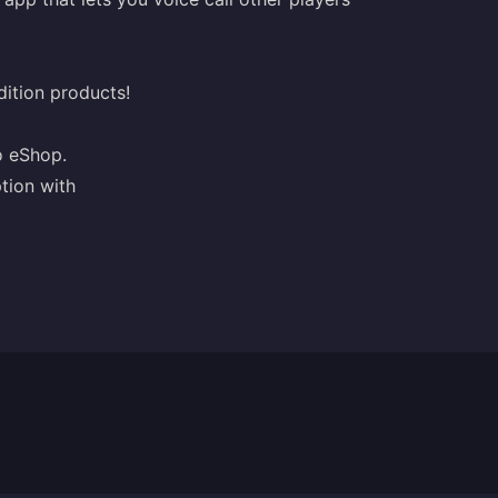
ition products!
o eShop.
tion with