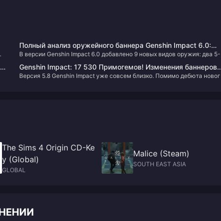
Полный анализ оружейного баннера Genshin Impact 6.0:
В версии Genshin Impact 6.0 добавлено 9 новых видов оружия: два 5-
новые 4-звездочные и 5-звездочные оружия, их названия
звездочных сигнатурных оружия — «Окровавленный город» и «Зерк
рейтинг силы
ые
Genshin Impact: 17 530 Примогемов! Изменения баннеров
ночного ткача», а также семь 4-звездочных видов оружия, таких как
Версия 5.8 Genshin Impact уже совсем близко. Помимо дебюта новог
6.0–6.1 и представление 5 новых персонажей!
Е
«Рассвет ткача луны». Ожидается, что обновление выйдет 10 сентяб
5-звездочного персонажа Inéz, популярная женская персонаж Setar
2025 года, а оружие будет разработано с учетом механик реакций
не
также вернется в первой половине баннера. Путешественники,
ики
«Лунное цветение» и «Лунное поражение током».
которые хотят получить её — не упустите этот шанс!
The Sims 4 Origin CD-Ke
Malice (Steam)
y (Global)
SOUTH EAST ASIA
GLOBAL
ЛНЕНИИ