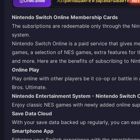
Описание
Приглашайте и зарабатывайте
HOT
Nintendo Switch Online Membership Cards
The subsriptions are redeemable only through the Ni
system.
Nintendo Switch Online is a paid service that gives m
games, a selection of NES games, extra features for 
and more. Here are the benefits of subscribing to Nin
Online Play
Play online with other players be it co-op or battle 
Bros. Ultimate.
Nintendo Entertainment System - Nintendo Switch 
Enjoy classic NES games with newly added online supp
Save Data Cloud
With your save data backed up regularly, you can easi
Smartphone App
Enhance your Switch experience with the smartphone a