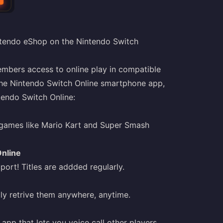
ntendo eShop on the Nintendo Switch
embers access to online play in compatible
the Nintendo Switch Online smartphone app,
tendo Switch Online:
in games like Mario Kart and Super Smash
Online
ort! Titles are addded regularly.
ly retrive them anywhere, anytime.
pp that lets you voice call other players