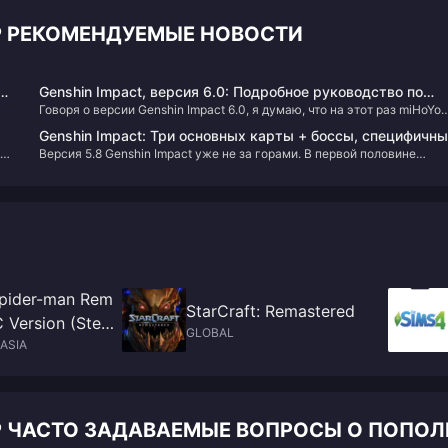
IP РЕКОМЕНДУЕМЫЕ НОВОСТИ
ую
Genshin Impact, версия 6.0: Подробное руководство по
Говоря о версии Genshin Impact 6.0, я думаю, что на этот раз miHoYo
датам выхода и стратегиям получения Раумы и Филины
ь
действительно вложилась по полной. Новая версия, выходящая 10
Genshin Impact: Три основных карты + боссы, специфичн
сентября 2025 года, не только принесет саппорта Дендро Рауму и
Версия 5.8 Genshin Impact уже не за горами. В первой половине
для Электро/Цветения, появятся в версии 6.0!
основного ДД Электро Филину, но и одновременно вернет Нахиду и 
обновления персонажи Инез и Сетхарли будут повышены в шансах
я
Лань — это сочетание можно назвать весьма щедрым. Прямая
,
выпадения, так что Путешественники, планирующие их получить — 
трансляция с анонсом запланирована на 29 августа, а новые механ
упустите свой шанс!
лунных реакций и регион Нордкалай также вызывают большие
ожидания.
Spider-man Rem
StarCraft: Remastered
 Version (Stea
GLOBAL
ASIA
IP ЧАСТО ЗАДАВАЕМЫЕ ВОПРОСЫ О ПОПО