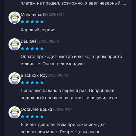
платеж не прошел, возможно, я ввел неверный ID.
Служба поддержки оформила мне возврат
Mohammad
2026/08/04
средств. Вторая попытка прошла без каких-либо
проблем. Буду продолжать пользоваться сайтом.
Хороший сервис.
DELIGHT
2026/08/05
Оплата проходит быстро и легко, а цены просто
отличные. Очень рекомендую!
Blackxxx Roy
2026/08/03
Пополняю баланс в первый раз. Попробовал
недельный пропуск на алмазы и получил их в
течение 2 минут. Очень быстро, спасибо!
Octavine Bouka
2026/08/04
Я очень доволен этим приложением для
пополнения монет Poppo. Цены очень