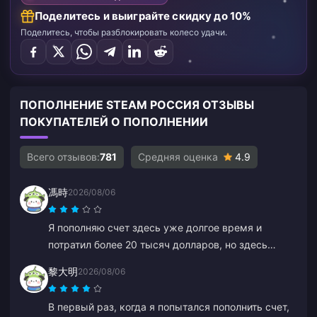
Поделитесь и выиграйте скидку до 10%
Поделитесь, чтобы разблокировать колесо удачи.
ПОПОЛНЕНИЕ STEAM РОССИЯ ОТЗЫВЫ
ПОКУПАТЕЛЕЙ О ПОПОЛНЕНИИ
Всего отзывов:
781
Средняя оценка
4.9
馮時
2026/08/06
Я пополняю счет здесь уже долгое время и
потратил более 20 тысяч долларов, но здесь
никогда не бывает скидок или специальных
黎大明
2026/08/06
предложений. Другие платформы дают купоны
или кэшбэк. Разочаровывает отсутствие каких-
В первый раз, когда я попытался пополнить счет,
либо вознаграждений для постоянных клиентов.