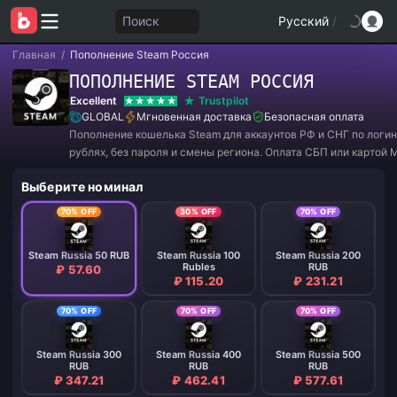
Поиск
Русский
/
Главная
/
Пополнение Steam Россия
ПОПОЛНЕНИЕ STEAM РОССИЯ
Excellent
Trustpilot
GLOBAL
Мгновенная доставка
Безопасная оплата
Пополнение кошелька Steam для аккаунтов РФ и СНГ по логин
рублях, без пароля и смены региона. Оплата СБП или картой 
зачисление за 1–15 минут.
Выберите номинал
70% OFF
30% OFF
70% OFF
Steam Russia 50 RUB
Steam Russia 100
Steam Russia 200
Rubles
RUB
₽ 57.60
₽ 115.20
₽ 231.21
70% OFF
70% OFF
70% OFF
Steam Russia 300
Steam Russia 400
Steam Russia 500
RUB
RUB
RUB
₽ 347.21
₽ 462.41
₽ 577.61