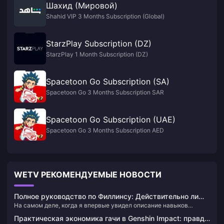
Шахид (Мировой)
Shahid VIP 3 Months Subscription (Global)
StarzPlay Subscription (DZ)
StarzPlay 1 Month Subscription (DZ)
Spacetoon Go Subscription (SA)
Spacetoon Go 3 Months Subscription SAR
Spacetoon Go Subscription (UAE)
Spacetoon Go 3 Months Subscription AED
WETV РЕКОМЕНДУЕМЫЕ НОВОСТИ
Полное руководство по Филлинсу: Действительно ли
На самом деле, когда я впервые увидел описание навыков
механика «лунного электрошока» изменит команды,
Филлинса, я понял, что этот персонаж может полностью
основанные на электрошоке, в этом месяце?
Практическая экономика гачи в Genshin Impact: правда
изменить наше представление о реакции электрошока. Как