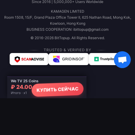
Since 2016 | 5,000,000+ Users Worldwide
KAMAGEN LIMITED
Room 1508, 15/F, Grand Plaza Office Tower II, 625 Nathan Road, Mong Kok,
Kowloon, Hong Kong
BUSINESS COOPERATION: ibittopup@gmail.com
© 2016-2026 BitTopup. All Rights Reserved.
TRUSTED & VERIFIED BY
We TV 25 Coins
₽ 24.00
КУПИТЬ СЕЙЧАС
Итого · x1