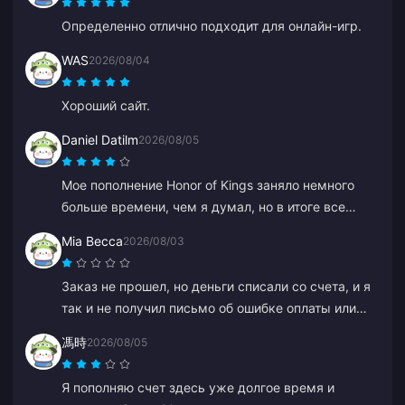
Определенно отлично подходит для онлайн-игр.
WAS
2026/08/04
Хороший сайт.
Daniel Datilm
2026/08/05
Мое пополнение Honor of Kings заняло немного
больше времени, чем я думал, но в итоге все
пришло.
Mia Becca
2026/08/03
Заказ не прошел, но деньги списали со счета, и я
так и не получил письмо об ошибке оплаты или
подтверждение. Служба поддержки тоже не
馮時
2026/08/05
помогла, и мне кажется, это был бот, потому что
он вдруг заговорил по-китайски.
Я пополняю счет здесь уже долгое время и