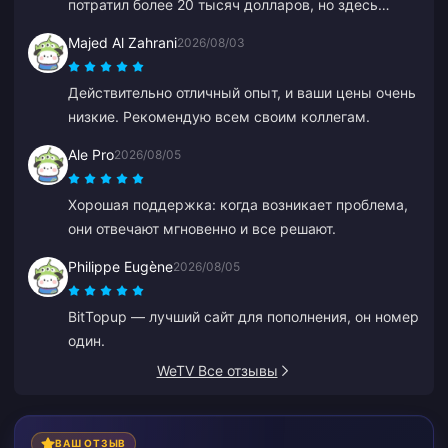
потратил более 20 тысяч долларов, но здесь
никогда не бывает скидок или специальных
Majed Al Zahrani
2026/08/03
предложений. Другие платформы дают купоны
или кэшбэк. Разочаровывает отсутствие каких-
Действительно отличный опыт, и ваши цены очень
либо вознаграждений для постоянных клиентов.
низкие. Рекомендую всем своим коллегам.
Ale Pro
2026/08/05
Хорошая поддержка: когда возникает проблема,
они отвечают мгновенно и все решают.
Philippe Eugène
2026/08/05
BitTopup — лучший сайт для пополнения, он номер
один.
WeTV Все отзывы
ВАШ ОТЗЫВ