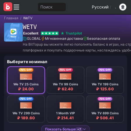
Поиск
Русский
/
Главная
/
WeTV
WETV
Excellent
Trustpilot
GLOBAL
Мгновенная доставка
Безопасная оплата
На BitTopup вы можете легко пополнять баланс в играх, на с
платформах и покупать подарочные карты, наслаждаясь удоб
и отличными скидками!
Выберите номинал
70% OFF
70% OFF
70% OFF
We TV 25 Coins
We TV 99 Coins
We TV 199 Coins
₽ 24.00
₽ 62.40
₽ 125.60
70% OFF
70% OFF
We TV 299 Coins
1 Month VIP
We TV 699 Coins
₽ 189.60
₽ 214.41
₽ 506.41
Показать больше
+7