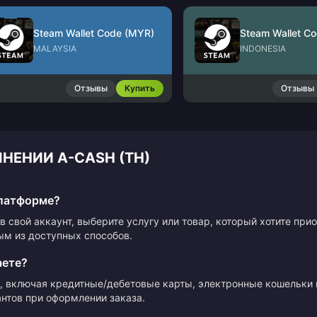
Steam Wallet Code (MYR)
Steam Wallet Co
MALAYSIA
INDONESIA
Отзывы
Купить
Отзывы
НЕНИИ A-CASH (TH)
платформе?
в свой аккаунт, выберите услугу или товар, который хотите пр
ым из доступных способов.
аете?
 включая кредитные/дебетовые карты, электронные кошельки 
нтов при оформлении заказа.