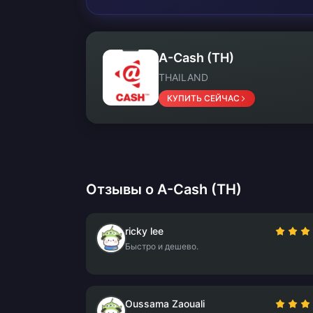
A-Cash (TH)
THAILAND
КУПИТЬ СЕЙЧАС
Отзывы о A-Cash (TH)
ricky lee
Быстро и дешево.
Oussama Zaouali