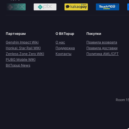
Партнерам
О BitTopup
Покупки
Genshin Impact Wiki
О нас
Правила возврата
Honkai: Star Rail WIKI
Поддержка
Правила доставки
Zenless Zone Zero WIKI
Контакты
Политика AML/CFT
PUBG Mobile WIKI
BitTopup News
Room 15