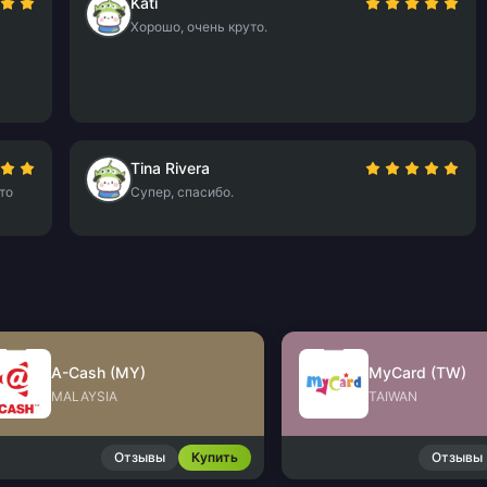
Kati
Хорошо, очень круто.
Tina Rivera
то
Супер, спасибо.
A-Cash (MY)
MyCard (TW)
MALAYSIA
TAIWAN
Отзывы
Купить
Отзывы