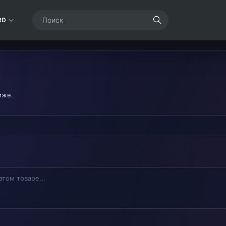
RD
иже.