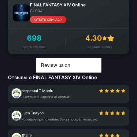
FINAL FANTASY XIV Online
GLOBAL
КУПИТЬ СЕЙЧАС
698
4.30
Всего отзывов
Средняя оценка
Отзывы о FINAL FANTASY XIV Online
perpetual T Mpofu
Быстрый и надежный сервис.
Luco Tnayon
Хорошее приложение. Заказ прошел успешно.
黎大明