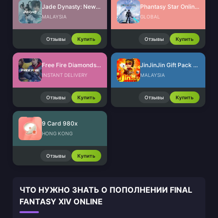
Jade Dynasty: New Fantasy Ingots
Phantasy Star Online 2 New Genesis AC Exchange Ticket
MALAYSIA
GLOBAL
Отзывы
Купить
Отзывы
Купить
Free Fire Diamonds EU + TR
JinJinJin Gift Pack Redeem Code
INSTANT DELIVERY
MALAYSIA
Отзывы
Купить
Отзывы
Купить
9 Card 980x
HONG KONG
Отзывы
Купить
ЧТО НУЖНО ЗНАТЬ О ПОПОЛНЕНИИ FINAL
FANTASY XIV ONLINE