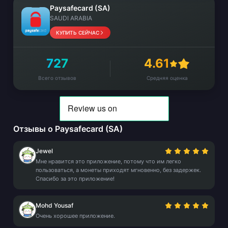
Paysafecard (SA)
SAUDI ARABIA
КУПИТЬ СЕЙЧАС
727
4.61
Всего отзывов
Средняя оценка
Отзывы о Paysafecard (SA)
Jewel
Мне нравится это приложение, потому что им легко
пользоваться, а монеты приходят мгновенно, без задержек.
Спасибо за это приложение!
Mohd Yousaf
Очень хорошее приложение.