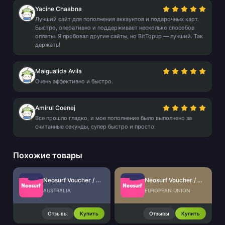
Yacine Chaabna
Лучший сайт для пополнения аккаунтов и подарочных карт.
Быстро, оперативно и поддерживает несколько способов
оплаты. Я пробовал другие сайты, но BitTopup — лучший. Так
держать!
Maigualida Avila
Очень эффективно и быстро.
Amirul Coenej
Все прошло гладко, и мое пополнение было выполнено за
считанные секунды, супер быстро и просто!
Похожие товары
Neosurf Voucher / Prepaid (AU)
Neosurf Voucher / Prepaid (EU)
AUSTRALIA
EUROPEAN UNION
Отзывы
Купить
Отзывы
Купить