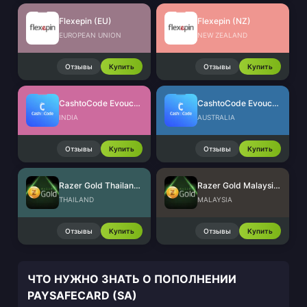
Flexepin (EU)
Flexepin (NZ)
EUROPEAN UNION
NEW ZEALAND
Отзывы
Купить
Отзывы
Купить
CashtoCode Evoucher (INR)
CashtoCode Evoucher (AUD)
INDIA
AUSTRALIA
Отзывы
Купить
Отзывы
Купить
Razer Gold Thailand (THB)
Razer Gold Malaysia (MYR)
THAILAND
MALAYSIA
Отзывы
Купить
Отзывы
Купить
ЧТО НУЖНО ЗНАТЬ О ПОПОЛНЕНИИ
PAYSAFECARD (SA)