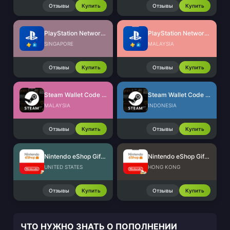
Отзывы
Купить
Отзывы
Купить
PlayStation Network Card (SG)
PlayStation Network Card (MY)
SINGAPORE
MALAYSIA
Отзывы
Купить
Отзывы
Купить
Steam Wallet Code (MYR)
Steam Wallet Code (IDR)
MALAYSIA
INDONESIA
Отзывы
Купить
Отзывы
Купить
Nintendo eShop Gift Card (US)
Nintendo eShop Gift Card (HK)
UNITED STATES
HONG KONG
Отзывы
Купить
Отзывы
Купить
ЧТО НУЖНО ЗНАТЬ О ПОПОЛНЕНИИ