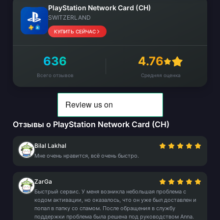
PlayStation Network Card (CH)
SWITZERLAND
КУПИТЬ СЕЙЧАС
636
4.76
Всего отзывов
Средняя оценка
Отзывы о PlayStation Network Card (CH)
Bilal Lakhal
Мне очень нравится, всё очень быстро.
ZarGa
Быстрый сервис. У меня возникла небольшая проблема с
кодом активации, но оказалось, что он уже был доставлен и
попал в папку со спамом. После обращения в службу
поддержки проблема была решена под руководством Anna.