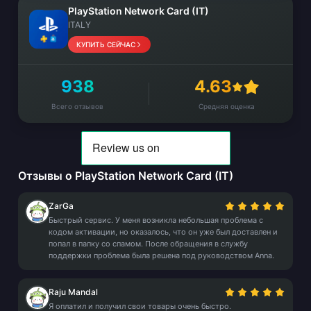
PlayStation Network Card (IT)
ITALY
КУПИТЬ СЕЙЧАС
938
4.63
Всего отзывов
Средняя оценка
Отзывы о PlayStation Network Card (IT)
ZarGa
Быстрый сервис. У меня возникла небольшая проблема с
кодом активации, но оказалось, что он уже был доставлен и
попал в папку со спамом. После обращения в службу
поддержки проблема была решена под руководством Anna.
Raju Mandal
Я оплатил и получил свои товары очень быстро.