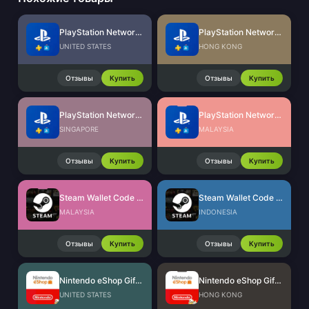
PlayStation Network Card (US)
PlayStation Network Card (HK)
UNITED STATES
HONG KONG
Отзывы
Купить
Отзывы
Купить
PlayStation Network Card (SG)
PlayStation Network Card (MY)
SINGAPORE
MALAYSIA
Отзывы
Купить
Отзывы
Купить
Steam Wallet Code (MYR)
Steam Wallet Code (IDR)
MALAYSIA
INDONESIA
Отзывы
Купить
Отзывы
Купить
Nintendo eShop Gift Card (US)
Nintendo eShop Gift Card (HK)
UNITED STATES
HONG KONG