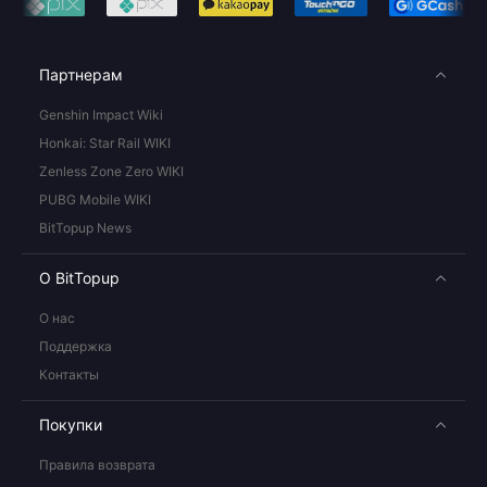
Партнерам
Genshin Impact Wiki
Honkai: Star Rail WIKI
Zenless Zone Zero WIKI
PUBG Mobile WIKI
BitTopup News
О BitTopup
О нас
Поддержка
Контакты
Покупки
Правила возврата