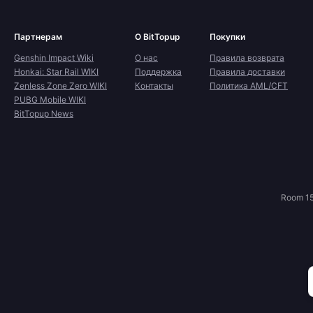
Партнерам
О BitTopup
Покупки
Genshin Impact Wiki
О нас
Правила возврата
Honkai: Star Rail WIKI
Поддержка
Правила доставки
Zenless Zone Zero WIKI
Контакты
Политика AML/CFT
PUBG Mobile WIKI
BitTopup News
Room 15