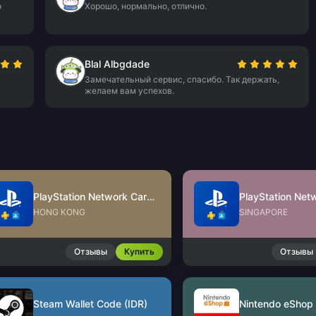
о
Хорошо, нормально, отлично.
Blal Albgdade
Замечательный сервис, спасибо. Так держать,
желаем вам успехов.
PlayStation Network Card (HK)
HONG KONG
SINGAPORE
Отзывы
Купить
Отзывы
Steam Wallet Code (IDR)