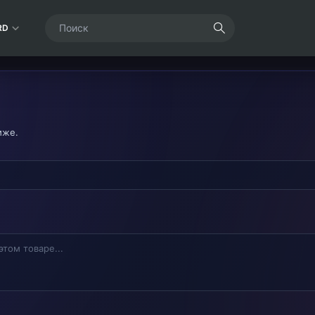
RD
иже.