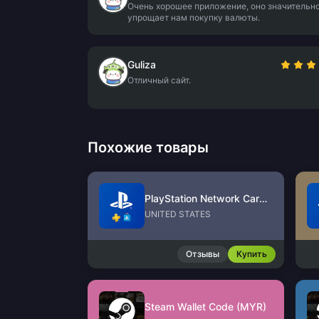
Очень хорошее приложение, оно значительн
упрощает нам покупку валюты.
Guliza
Отличный сайт.
Похожие товары
PlayStation Network Card (US)
UNITED STATES
Отзывы
Купить
Steam Wallet Code (MYR)