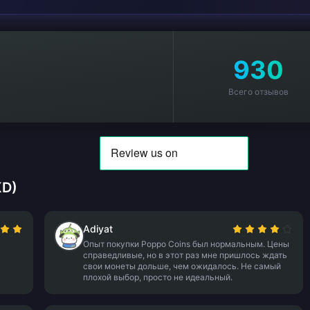
930
Всего отзывов
KD)
Adiyat
Опыт покупки Poppo Coins был нормальным. Цены
справедливые, но в этот раз мне пришлось ждать
свои монеты дольше, чем ожидалось. Не самый
плохой выбор, просто не идеальный.