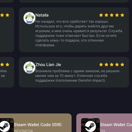
Natalia
Не ожидал, что все сработает так хорошо.
Использую его, чтобы дарить welkins другим
игрокам, и мне очень нравится результат. Служба
поддержки тоже отвечает быстро. Если хотите
сделать кому-то подарок, это отличная
платформа.
Zhou Lian Jie
 Мне
Возникла проблема с одним заказом, ее решили
 не
менее чем за 10 минут. Отличная служба
поддержки (пополнение Genshin Impact).
Steam Wallet Code (IDR)
Steam Wallet Co
INDONESIA
TH