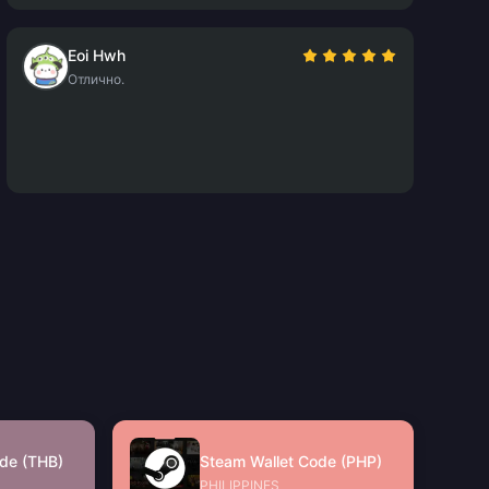
Eoi Hwh
Отлично.
de (THB)
Steam Wallet Code (PHP)
PHILIPPINES