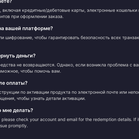
аете?
 включая кредитные/дебетовые карты, электронные кошельки 
нтов при оформлении заказа.
на вашей платформе?
ли шифрование, чтобы гарантировать безопасность всех транза
ернуть деньги?
редства не возвращаются. Однако, если возникла проблема с в
зможное, чтобы помочь вам.
ле оплаты?
струкции по активации продукта по электронной почте или неп
щения, чтобы узнать детали активации.
о мне делать?
please check your account and email for the redemption details. If it
issue promptly.