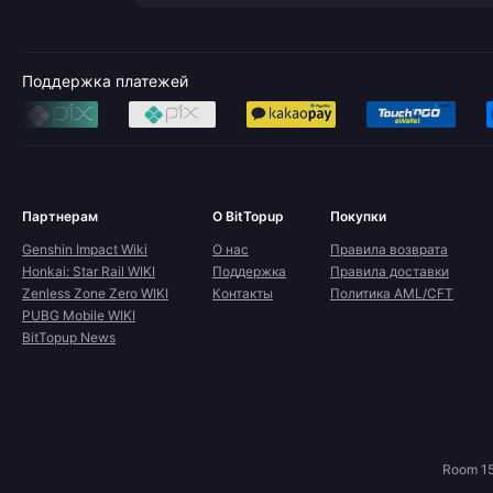
Поддержка платежей
Партнерам
О BitTopup
Покупки
Genshin Impact Wiki
О нас
Правила возврата
Honkai: Star Rail WIKI
Поддержка
Правила доставки
Zenless Zone Zero WIKI
Контакты
Политика AML/CFT
PUBG Mobile WIKI
BitTopup News
Room 15