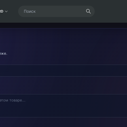
RD
иже.