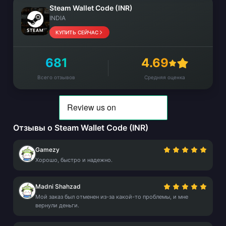
Steam Wallet Code (INR)
INDIA
КУПИТЬ СЕЙЧАС
681
4.69
Всего отзывов
Средняя оценка
Отзывы о Steam Wallet Code (INR)
Gamezy
Хорошо, быстро и надежно.
Madni Shahzad
Мой заказ был отменен из-за какой-то проблемы, и мне
вернули деньги.