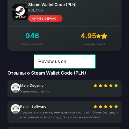
Steam Wallet Code (PLN)
POLAND
КУПИТЬ СЕЙЧАС
946
4.95
Всего отзывов
Средняя оценка
Отзывы о Steam Wallet Code (PLN)
Mary Degamo
Я доволен, спасибо.
Rahim Software
Лучшее приложение, мне нравится этот сайт. Очень быстро, и
мгновенный возврат средств при любых проблемах.