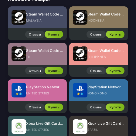
Steam Wallet Code (MYR)
Steam Wallet Code (IDR)
MALAYSIA
INDONESIA
Отзывы
Купить
Отзывы
Купить
Steam Wallet Code (THB)
Steam Wallet Code (PHP)
TH
PHILIPPINES
Отзывы
Купить
Отзывы
Купить
PlayStation Network Card (US)
PlayStation Network Card (HK)
UNITED STATES
HONG KONG
Отзывы
Купить
Отзывы
Купить
Xbox Live Gift Card (US)
Xbox Live Gift Card (BR)
UNITED STATES
BRAZIL