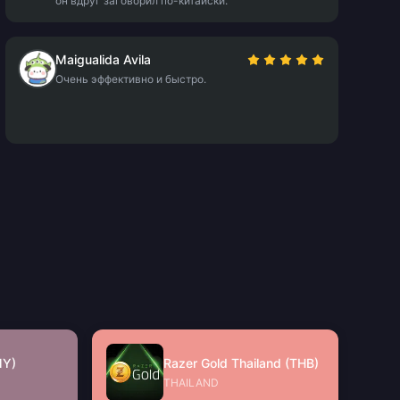
он вдруг заговорил по-китайски.
Maigualida Avila
Очень эффективно и быстро.
MY)
Razer Gold Thailand (THB)
THAILAND