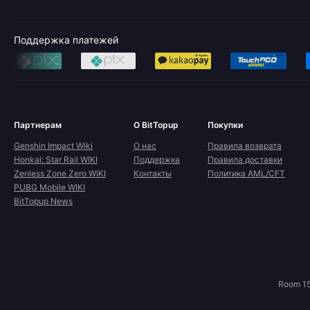
Поддержка платежей
Партнерам
О BitTopup
Покупки
Genshin Impact Wiki
О нас
Правила возврата
Honkai: Star Rail WIKI
Поддержка
Правила доставки
Zenless Zone Zero WIKI
Контакты
Политика AML/CFT
PUBG Mobile WIKI
BitTopup News
Room 15