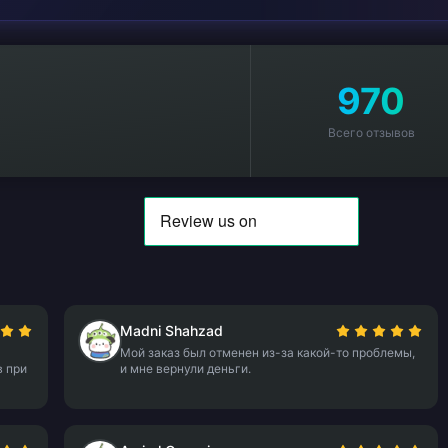
970
Всего отзывов
Madni Shahzad
Мой заказ был отменен из-за какой-то проблемы,
в при
и мне вернули деньги.