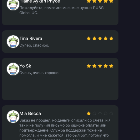
Hlaine Aykari Phyoe
Пожалуйста, помогите мне, мне нужны PUBG
Global UC.
Tina Rivera
Супер, спасибо.
Yo Sk
Очень, очень хорошо.
Mia Becca
Заказ не прошел, но деньги списали со счета, и я
так и не получил письмо об ошибке оплаты или
подтверждение. Служба поддержки тоже не
помогла, и мне кажется, это был бот, потому что