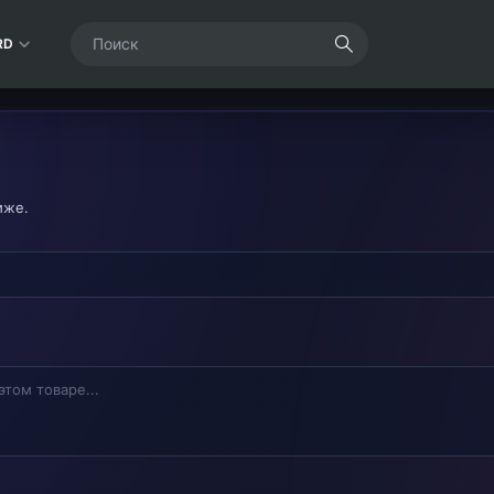
RD
иже.