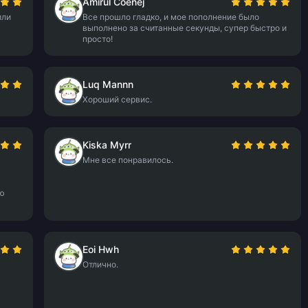
Amirul Coenej
или
Все прошло гладко, и мое пополнение было
выполнено за считанные секунды, супер быстро и
просто!
Luq Mannn
Хороший сервис.
Kiska Myrr
Мне все понравилось.
ую
Eoi Hwh
Отлично.