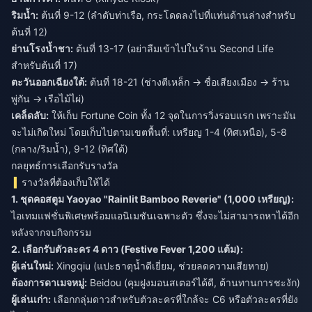
ริมน้ำ:
ต้นที่ 9-12 (ลำดับท่าเรือ, กระโดดลงไปที่แท่นด้านล่างสำหรับ
ต้นที่ 12)
ย่านโรงน้ำชา:
ต้นที่ 13-17 (อย่าลืมเข้าไปในร้าน Second Life
สำหรับต้นที่ 17)
ตะวันออกเฉียงใต้:
ต้นที่ 18-21 (ช่างตีเหล็ก → ชื่อเสียงเมือง → ร้าน
พู่กัน → เรือไม้ไผ่)
เคล็ดลับ:
ให้เก็บ Fortune Coin ทั้ง 12 จุดในการวิ่งรอบแรก เพราะมัน
จะไม่เกิดใหม่ โดยเก็บไปตามเขตพื้นที่: เหรียญ 1-4 (ทิศเหนือ), 5-8
(กลาง/ริมน้ำ), 9-12 (ทิศใต้)
กลยุทธ์การเลือกรับรางวัล
รางวัลที่ต้องเก็บให้ได้
1. ชุดคอสตูม Yaoyao "Rainlit Bamboo Reverie" (1,000 เหรียญ):
ไอเทมแฟชั่นพิเศษพร้อมแอนิเมชันเฉพาะตัว ซึ่งจะไม่สามารถหาได้อีก
หลังจากจบกิจกรรม
2. เลือกรับตัวละคร 4 ดาว (Festive Fever 1,200 แต้ม):
ผู้เล่นใหม่:
Xingqiu (แปะธาตุน้ำดีเยี่ยม, ช่วยลดความเสียหาย)
ต้องการดาเมจหมู่:
Beidou (คุมฝูงมอนสเตอร์ได้ดี, ต้านทานการชะงัก)
ผู้เล่นเก่า:
เลือกกลุ่มดาวสำหรับตัวละครที่ใกล้จะ C6 หรือตัวละครที่ยัง