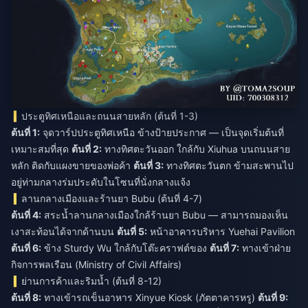
ประตูทิศเหนือและถนนสายหลัก (ต้นที่ 1-3)
ต้นที่ 1:
จุดวาร์ปประตูทิศเหนือ ข้างป้ายประกาศ — เป็นจุดเริ่มต้นที่
เหมาะสมที่สุด
ต้นที่ 2:
ทางทิศตะวันออก ใกล้กับ Xiuhua บนถนนสาย
หลัก ติดกับแผงขายของพ่อค้า
ต้นที่ 3:
ทางทิศตะวันตก ข้ามสะพานไป
อยู่ท่ามกลางร่มประดับในโซนที่นั่งกลางแจ้ง
ลานกลางเมืองและร้านยา Bubu (ต้นที่ 4-7)
ต้นที่ 4:
สระน้ำลานกลางเมืองใกล้ร้านยา Bubu — สามารถมองเห็น
เงาสะท้อนได้จากด้านบน
ต้นที่ 5:
หน้าอาคารบริหาร Yuehai Pavilion
ต้นที่ 6:
ข้าง Sturdy Wu ใกล้กับโต๊ะคราฟต์ของ
ต้นที่ 7:
ทางเข้าฝ่าย
กิจการพลเรือน (Ministry of Civil Affairs)
ย่านการค้าและริมน้ำ (ต้นที่ 8-12)
ต้นที่ 8:
ทางเข้ารถเข็นอาหาร Xinyue Kiosk (ภัตตาคารหรู)
ต้นที่ 9: