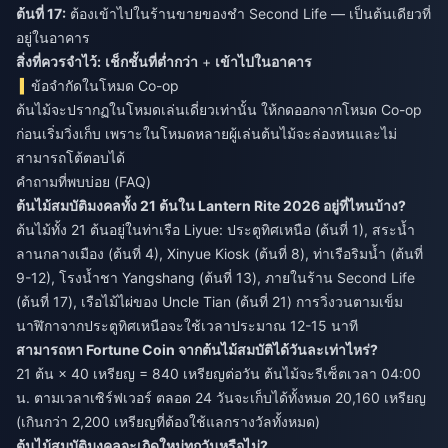
ต้นที่ 17:
ต้องเข้าไปในร้านขายของชำ Second Life — เป็นต้นเดียวที่
อยู่ในอาคาร
สิ่งที่ควรจำไว้:
เช็กชั้นที่ต่ำกว่า
+
เข้าไปในอาคาร
ข้อจำกัดในโหมด Co-op
ต้นไม้จะปรากฏในโหมดเล่นเดี่ยวเท่านั้น ให้กดออกจากโหมด Co-op
ก่อนเริ่มวิ่งเก็บ เพราะในโหมดหลายผู้เล่นต้นไม้จะล่องหนและไม่
สามารถโต้ตอบได้
คำถามที่พบบ่อย (FAQ)
ต้นไม้สมบัติมงคลทั้ง 21 ต้นใน Lantern Rite 2026 อยู่ที่ไหนบ้าง?
ต้นไม้ทั้ง 21 ต้นอยู่ในท่าเรือ Liyue: ประตูทิศเหนือ (ต้นที่ 1), สระน้ำ
ลานกลางเมือง (ต้นที่ 4), Xinyue Kiosk (ต้นที่ 8), ท่าเรือริมน้ำ (ต้นที่
9-12), โรงน้ำชา Yangshang (ต้นที่ 13), ภายในร้าน Second Life
(ต้นที่ 17), เรือไม้ไผ่ของ Uncle Tian (ต้นที่ 21) การวิ่งวนตามเข็ม
นาฬิกาจากประตูทิศเหนือจะใช้เวลาประมาณ 12-15 นาที
สามารถหา Fortune Coin จากต้นไม้สมบัติได้วันละเท่าไหร่?
21 ต้น × 40 เหรียญ = 840 เหรียญต่อวัน ต้นไม้จะรีเซ็ตเวลา 04:00
น. ตามเวลาเซิร์ฟเวอร์ ตลอด 24 วันจะเก็บได้ทั้งหมด 20,160 เหรียญ
(เกินกว่า 2,200 เหรียญที่ต้องใช้แลกรางวัลทั้งหมด)
ต้นไม้สมบัติมงคลจะเกิดใหม่ทุกวันหรือไม่?