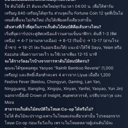
ใช่ ต้นไม้ทั้ง 21 ต้นจะเกิดใหม่ทุกวันเวลา 04:00 น. เพื่อให้ฟาร์ม
เหรียญ 840 เหรียญได้ทุกวัน ส่วนจุดเก็บ Fortune Coin 12 จุดที่เป็นไอ
เทมตั้งพื้นจะไม่เกิดใหม่ เก็บได้เพียงครั้งเดียวเท่านั้น
เส้นทางที่เร็วที่สุดในการเก็บต้นไม้สมบัติคือเส้นทางไหน?
เริ่มที่จุดวาร์ปประตูทิศเหนือแล้ววนตามเข็มนาฬิกา: ต้นที่ 1-3 (ทิศ
เหนือ) → 4-7 (ลานกลางเมือง) → 8-12 (ริมน้ำ) → 13-17 (ย่านโรง
น้ำชา) → 18-21 (ตะวันออกเฉียงใต้) แนะนำให้ใช้ Sayu, Yelan หรือ
Kazuha เพื่อความรวดเร็ว จะใช้เวลาเพียง 12-15 นาที
จะได้รางวัลอะไรบ้างจากการหาต้นไม้สมบัติครบ?
คุณจะได้ชุดคอสตูม Yaoyao "Rainlit Bamboo Reverie" (1,000
เหรียญ) และสิทธิ์เลือกตัวละคร 4 ดาวจาก Liyue เมื่อถึง 1,200
Festive Fever (Beidou, Chongyun, Gaming, Lan Yan,
Ningguang, Xiangling, Xingqiu, Xinyan, Yanfei, Yaoyao, Yun Jin)
นอกจากนี้ยังมี Crown of Insight, สมุดพรสวรรค์, แร่ตีบวกอาวุธ และ
Mora
สามารถเก็บต้นไม้สมบัติในโหมด Co-op ได้หรือไม่?
ไม่ได้ ต้นไม้จะปรากฏเฉพาะในโหมดเล่นเดี่ยวเท่านั้น โปรดออกจาก
โหมด Co-op ก่อนเริ่มวิ่งเก็บ เพราะในโหมดหลายผู้เล่นต้นไม้จะ