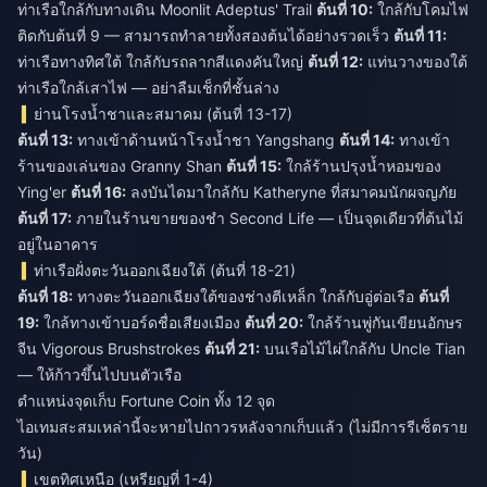
ท่าเรือใกล้กับทางเดิน Moonlit Adeptus' Trail
ต้นที่ 10:
ใกล้กับโคมไฟ
ติดกับต้นที่ 9 — สามารถทำลายทั้งสองต้นได้อย่างรวดเร็ว
ต้นที่ 11:
ท่าเรือทางทิศใต้ ใกล้กับรถลากสีแดงคันใหญ่
ต้นที่ 12:
แท่นวางของใต้
ท่าเรือใกล้เสาไฟ — อย่าลืมเช็กที่ชั้นล่าง
ย่านโรงน้ำชาและสมาคม (ต้นที่ 13-17)
ต้นที่ 13:
ทางเข้าด้านหน้าโรงน้ำชา Yangshang
ต้นที่ 14:
ทางเข้า
ร้านของเล่นของ Granny Shan
ต้นที่ 15:
ใกล้ร้านปรุงน้ำหอมของ
Ying'er
ต้นที่ 16:
ลงบันไดมาใกล้กับ Katheryne ที่สมาคมนักผจญภัย
ต้นที่ 17:
ภายในร้านขายของชำ Second Life — เป็นจุดเดียวที่ต้นไม้
อยู่ในอาคาร
ท่าเรือฝั่งตะวันออกเฉียงใต้ (ต้นที่ 18-21)
ต้นที่ 18:
ทางตะวันออกเฉียงใต้ของช่างตีเหล็ก ใกล้กับอู่ต่อเรือ
ต้นที่
19:
ใกล้ทางเข้าบอร์ดชื่อเสียงเมือง
ต้นที่ 20:
ใกล้ร้านพู่กันเขียนอักษร
จีน Vigorous Brushstrokes
ต้นที่ 21:
บนเรือไม้ไผ่ใกล้กับ Uncle Tian
— ให้ก้าวขึ้นไปบนตัวเรือ
ตำแหน่งจุดเก็บ Fortune Coin ทั้ง 12 จุด
ไอเทมสะสมเหล่านี้จะหายไปถาวรหลังจากเก็บแล้ว (ไม่มีการรีเซ็ตราย
วัน)
เขตทิศเหนือ (เหรียญที่ 1-4)