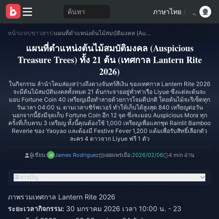
ค้นหา
ภาษาไทย
/
หน้าแรก
/
ข่าวสาร
/
แผนที่ตำแหน่งต้นไม้สมบัติมงคล (Auspicious Treasure Trees) ทั้ง 21 ต้น (เทศกาล Lantern Rite 2026)
แผนที่ตำแหน่งต้นไม้สมบัติมงคล (Auspicious
Treasure Trees) ทั้ง 21 ต้น (เทศกาล Lantern Rite
2026)
ในกิจกรรม ลำนำโคมส่องสว่างถึงดวงจันทร์สีเงิน ของเทศกาล Lantern Rite 2026
จะมีต้นไม้สมบัติมงคลทั้งหมด 21 ต้นกระจายอยู่ทั่วท่าเรือ Liyue ซึ่งแต่ละต้นจะ
มอบ Fortune Coin 40 เหรียญเมื่อทำลายด้วยการโจมตีปกติ โดยต้นไม้จะรีเซ็ตทุก
วันเวลา 04:00 น. ตามเวลาเซิร์ฟเวอร์ ทำให้เก็บได้สูงสุด 840 เหรียญต่อวัน
นอกจากนี้ยังมีจุดเก็บ Fortune Coin อีก 12 จุด ซึ่งจะมอบ Auspicious Mora ทุก
ครั้งที่เก็บครบ 3 เหรียญ ทั้งนี้คุณต้องใช้ 1,000 เหรียญเพื่อแลกชุด Rainlit Bamboo
Reverie ของ Yaoyao และต้องมี Festive Fever 1,200 แต้มเพื่อรับสิทธิ์เลือกตัว
ละคร 4 ดาวจาก Liyue ฟรี 1 ตัว
ผู้เขียน:
James Rodriguez
เผยแพร่เมื่อ:
2026/02/06
4 min อ่าน
สารบัญ
ภาพรวมเทศกาล Lantern Rite 2026
ระยะเวลากิจกรรม:
30 มกราคม 2026 เวลา 10:00 น. - 23