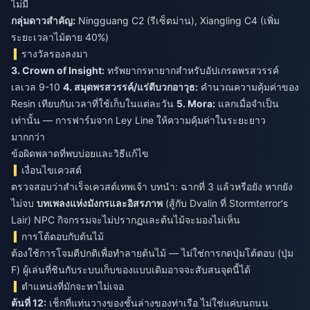
ไม่มี
กลุ่มดาวสำคัญ:
Ningguang C2 (รีเซ็ตม่าน), Xiangling C4 (เพิ่ม
ระยะเวลาไม้ตาย 40%)
รางวัลรองลงมา
3. Crown of Insight:
ทรัพยากรหายากสำหรับอัปเกรดพรสวรรค์
เลเวล 9-10
4. สมุดพรสวรรค์/แร่ตีบวกอาวุธ:
คำนวณความคุ้มค่าของ
Resin เทียบกับเวลาที่ใช้เก็บในแต่ละวัน
5. Mora:
แลกเมื่อจำเป็น
เท่านั้น — การฟาร์มจาก Ley Line ให้ความคุ้มค่าในระยะยาว
มากกว่า
ข้อผิดพลาดที่พบบ่อยและวิธีแก้ไข
เงื่อนไขเควสต์
ตรวจสอบว่าสำเร็จเควสต์เทพเจ้า บทนำ: ฉากที่ 3 แล้วหรือยัง หากยัง
ไม่จบ
บทเพลงแห่งมังกรและอิสรภาพ
(สู้กับ Dvalin ที่ Stormterror's
Lair) NPC กิจกรรมจะไม่ปรากฏและต้นไม้จะมองไม่เห็น
การโต้ตอบกับต้นไม้
ต้องใช้การโจมตีปกติเพื่อทำลายต้นไม้ — ไม่ใช่การกดปุ่มโต้ตอบ (ปุ่ม
F) ผู้เล่นที่ชินกับระบบเก็บของแบบเดิมอาจจะสับสนจุดนี้ได้
ตำแหน่งที่มักจะหาไม่เจอ
ต้นที่ 12:
เช็กที่แท่นวางของชั้นล่างของท่าเรือ ไม่ใช่แค่บนถนน