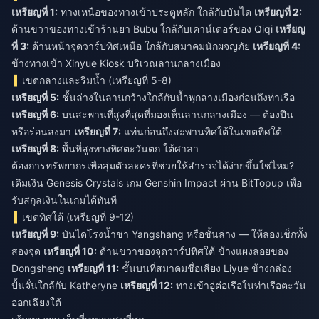
เหรียญที่ 1:
ทางเหนือของทางเข้าประตูหลัก ใกล้กับบันได
เหรียญที่ 2:
ด้านขวาของทางเข้าร้านยา Bubu ใกล้กับเคาน์เตอร์ของ Qiqi
เหรียญ
ที่ 3:
ด้านหน้าจุดวาร์ปทิศเหนือ ใกล้กับสมาคมนักผจญภัย
เหรียญที่ 4:
ข้างทางเข้า Xinyue Kiosk บริเวณลานกลางเมือง
เขตกลางและริมน้ำ (เหรียญที่ 5-8)
เหรียญที่ 5:
ชั้นล่างในลานกว้างใกล้กับน้ำพุกลางเมืองก่อนถึงท่าเรือ
เหรียญที่ 6:
บนสะพานที่สูงที่สุดที่มองเห็นลานกลางเมือง — ต้องปีน
หรือร่อนลงมา
เหรียญที่ 7:
แท่นก่อนถึงสะพานทิศใต้ในเขตทิศใต้
เหรียญที่ 8:
พื้นที่สูงทางทิศตะวันตก ใต้ศาลา
ต้องการทรัพยากรเพื่อสุ่มตัวละครที่ช่วยให้สำรวจได้ง่ายขึ้นใช่ไหม?
เติมเงิน Genesis Crystals เกม Genshin Impact
ผ่าน BitTopup เพื่อ
รับสกุลเงินในเกมได้ทันที
เขตทิศใต้ (เหรียญที่ 9-12)
เหรียญที่ 9:
บันไดโรงน้ำชา Yangshang หรือชั้นล่าง — ให้ลองเช็กทั้ง
สองจุด
เหรียญที่ 10:
ด้านขวาของจุดวาร์ปทิศใต้ ข้างแผงลอยของ
Dongsheng
เหรียญที่ 11:
ชั้นบนที่สมาคมชื่อเสียง Liyue ข้างกล่อง
ปั้นจั่นใกล้กับ Katheryne
เหรียญที่ 12:
ทางเข้าอู่ต่อเรือในท่าเรือตะวัน
ออกเฉียงใต้