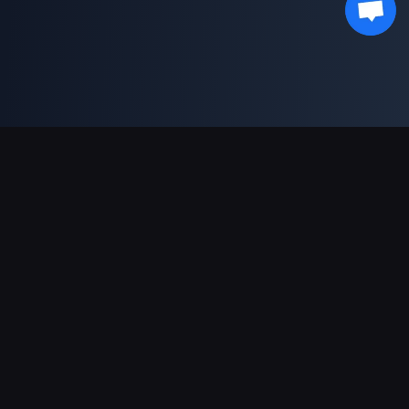
ช่องทางการชำระเงินที่รองรับ
พันธมิตร
Genshin Impact Wiki
Honkai: Star Rail WIKI
Zenless Zone Zero WIKI
PUBG Mobile WIKI
BitTopup News