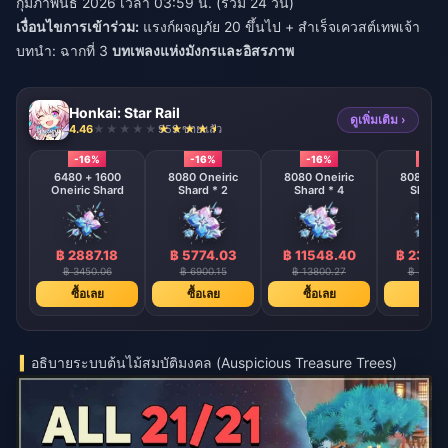
กุมภาพันธ์ 2026 เวลา 03:59 น. (รวม 24 วัน)
เงื่อนไขการเข้าร่วม:
แรงก์ผจญภัย 20 ขึ้นไป + สำเร็จเควสต์เทพเจ้า
บทนำ: ฉากที่ 3
บทเพลงแห่งมังกรและอิสรภาพ
Honkai: Star Rail
ดูเพิ่มเติม ›
4.46
959 ขายแล้ว
-16%
-16%
-16%
-16%
6480 + 1600
8080 Oneiric
8080 Oneiric
8080 One
Oneiric Shard
Shard * 2
Shard * 4
Shard 
฿ 2887.18
฿ 5774.03
฿ 11548.40
฿ 2309
฿ 3450.06
฿ 6900.15
฿ 13800.27
฿ 27600
ซื้อเลย
ซื้อเลย
ซื้อเลย
ซื้อเล
อธิบายระบบต้นไม้สมบัติมงคล (Auspicious Treasure Trees)