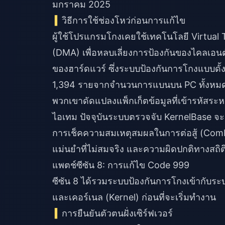
มกราคม 2025
วิธีการใช้ช่องโหว่ก่อนการแก้ไข
ผู้ใช้โปรแกรมโกงเคยใช้เทคโนโลยี Virtua
(DMA) เพื่อหลบเลี่ยงการป้องกันของไคลเ
ของฮาร์ดแวร์ ซึ่งระบบป้องกันการโกงแบบดั้
1,394 รายจากจำนวนการแบนบน PC ทั้งหมด 
พวกเขาดัดแปลงแพ็กเก็ตข้อมูลที่เข้ารหัสระ
ไอเทม ปัจจุบันระบบตรวจจับ KernelBase จ
การเช็คความสมเหตุสมผลในการต่อสู้ (Comba
แม่นยำที่ไม่สมจริง และความผิดปกติทางสถิต
แพตช์ซีซัน 8: การแก้ไข Code 999
ซีซัน 8 ได้รวมระบบป้องกันการโกงเข้ากับระบ
และเคอร์เนล (Kernel) ก่อนที่จะเริ่มทำงาน
การยืนยันตัวตนฝั่งเซิร์ฟเวอร์