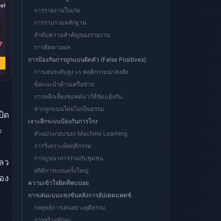
elta
3280 + 670 Delta
6480 + 1620 Delta
การรายงานในเกม
Coins
Coins
การรวบรวมหลักฐาน
ลำดับความสำคัญของรายงาน
7
฿ 1150.14
฿ 2300.62
การติดตามผล
฿ 1862.09
฿ 3709.52
การป้องกันการถูกแบนผิดตัว (False Positives)
ซื้อเลย
ซื้อเลย
การเล่นระดับสูง vs พฤติกรรมน่าสงสัย
ข้อแนะนำด้านเครือข่าย
การหลีกเลี่ยงซอฟต์แวร์ที่ขัดแย้งกัน
หากถูกแบนโดยไม่เป็นธรรม
ปิด
เจาะลึกระบบป้องกันการโกง
ะ
ส่วนประกอบของ Machine Learning
การวิเคราะห์พฤติกรรม
การบูรณาการร่วมกับชุมชน
หลว
สถิติการแบนครั้งใหญ่
่อง
ความเข้าใจผิดที่พบบ่อย
การเล่นแบบแข่งขันหลังการอัปเดตแพตช์
กลยุทธ์การเล่นอย่างยุติธรรม
การสร้างทักษะ