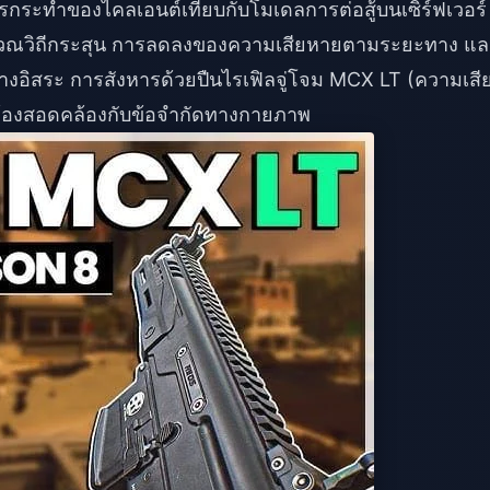
ระทำของไคลเอนต์เทียบกับโมเดลการต่อสู้บนเซิร์ฟเวอร์
ะคำนวณวิถีกระสุน การลดลงของความเสียหายตามระยะทาง แ
่างอิสระ การสังหารด้วยปืนไรเฟิลจู่โจม MCX LT (ความเสี
ต้องสอดคล้องกับข้อจำกัดทางกายภาพ