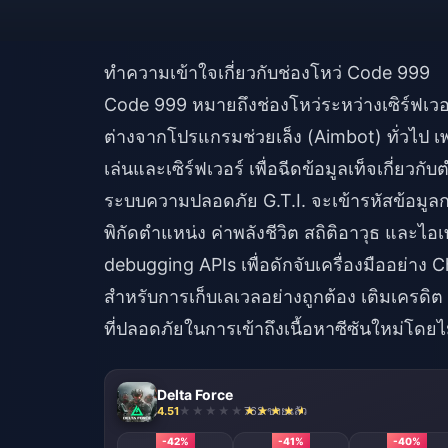
ทำความเข้าใจเกี่ยวกับช่องโหว่ Code 999
Code 999 หมายถึงช่องโหว่ระหว่างเซิร์ฟเว
ต่างจากโปรแกรมช่วยเล็ง (Aimbot) ทั่วไป เพร
เล่นและเซิร์ฟเวอร์ เพื่อฉีดข้อมูลเท็จเกี่ยว
ระบบความปลอดภัย G.T.I. จะเข้ารหัสข้อมู
พิกัดตำแหน่ง ค่าพลังชีวิต สถิติอาวุธ และ
debugging APIs เพื่อดักจับเครื่องมืออย่า
สำหรับการเก็บเลเวลอย่างถูกต้อง
เติมเครดิต 
ที่ปลอดภัยในการเข้าถึงเนื้อหาซีซันใหม่โดยไม
Delta Force
4.51
762 ขายแล้ว
-42%
-41%
-40%