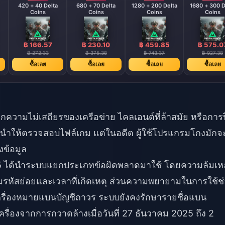
420 + 40 Delta
680 + 70 Delta
1280 + 200 Delta
1680 + 300 D
Coins
Coins
Coins
Coins
฿ 166.57
฿ 230.10
฿ 459.85
฿ 575.0
฿ 272.33
฿ 375.38
฿ 743.37
฿ 927.38
ซื้อเลย
ซื้อเลย
ซื้อเลย
ซื้อเลย
ากความไม่เสถียรของเครือข่าย ไคลเอนต์ที่ล้าสมัย หรือการ
ะนำให้ตรวจสอบไฟล์เกม แต่ในอดีต ผู้ใช้โปรแกรมโกงมักจ
งข้อมูล
2025 ได้นำระบบแยกประเภทข้อผิดพลาดมาใช้ โดยความล้มเ
รหัสย่อยและเวลาที่เกิดเหตุ ส่วนความพยายามในการใช้ช
เครื่องหมายแบนบัญชีถาวร ระบบยังคงรักษารายชื่อแบน
เครื่องจากการกวาดล้างเมื่อวันที่ 27 ธันวาคม 2025 ถึง 2