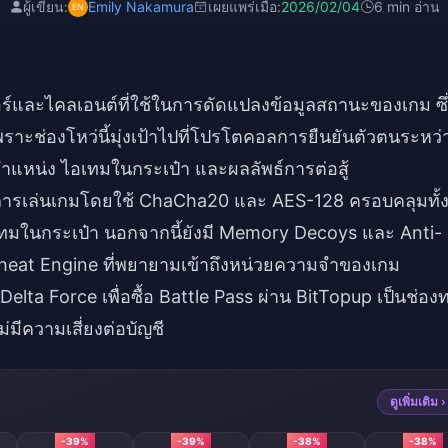
ผู้เขียน:
Emily Nakamura
เผยแพร่เมื่อ:
2026/02/04
6 min อ่าน
อร์และไคลเอนต์ที่ใช้ในการดัดแปลงข้อมูลสถานะของเกม ซึ
าะช่องโหว่นี้มุ่งเป้าไปที่โปรโตคอลการยืนยันตัวตนระหว่าง
กับตำแหน่ง ไอเทมในกระเป๋า และผลลัพธ์การต่อสู้
ลการเล่นเกมโดยใช้ ChaCha20 และ AES-128 ครอบคลุมทั้
ไอเทมในกระเป๋า นอกจากนี้ยังมี Memory Decoys และ Anti-
ง Cheat Engine ที่พยายามเข้าถึงหน่วยความจำของเกม
Delta Force เพื่อซื้อ Battle Pass
ผ่าน BitTopup เป็นช่อง
่มีความเสี่ยงต่อบัญชี
ดูเพิ่มเติม ›
-39%
-39%
-38%
-38%