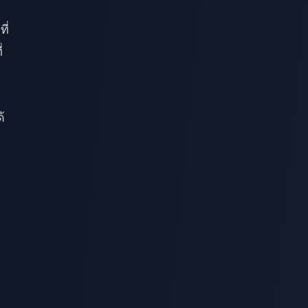
ี่
่
้