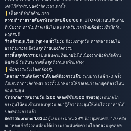
เคนไว้สำหรับของจำกัดเวลาเท่านั้น
เนื้อหาที่จำกัดด้วยเวลา
ความท้าทายรายสัปดาห์ (พฤหัสบดี 00:00 น. UTC+8):
เป็นเส้นตาย
ที่เข้มงวด หากไม่ทำจะเสียไปเลย สำหรับเวลาไทยคือช่วงเช้ามืดวัน
พฤหัสบดี
ร้านค้าหมุนเวียน (ทุก 48 ชั่วโมง):
ต้องเช็กทุกวัน หากพลาดรอบไป
อาจต้องรอจนถึงวันสุดท้ายของกิจกรรม
การสิ้นสุดกิจกรรม:
เป็นเส้นตายที่ขยายไม่ได้เนื่องจากข้อจำกัดด้าน
ลิขสิทธิ์ วันที่ประกาศสิ้นสุดคือวันสุดท้ายจริงๆ
ข้อควรระวังเรื่องกล่องสุ่ม
ไล่ตามการันตีหลังจากได้ของที่ต้องการแล้ว:
ระบบการันตี 170 ครั้ง
เป็นกับดักทางจิตวิทยา ควรตั้งเป้าหมายให้ชัดเจนว่าจะหยุดที่ตรงไหน
ก่อนเริ่มสุ่ม
ขีดจำกัดการสุ่มรายวัน (200 กล่องซีซัน/500 ฝาขวด):
เป็นกลไก
กระตุ้นให้คนเข้ามาเล่นทุกวัน อย่ารู้สึกว่าต้องสุ่มให้เต็มโควตาหากได้
ของที่ต้องการแล้ว
อัตรา Supreme 1.63%:
ผู้เล่นประมาณ 39% ต้องสุ่มจนครบ 170 ครั้ง
อย่าหลงเชื่อรีวิวคนที่สุ่มได้เร็ว เพราะนั่นคือความโชคดีส่วนบุคคลที่