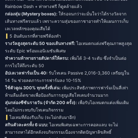
Rainbow Dash + ท่าทางฟรี ก็ดูคล้ายแล้ว
กล่องสุ่ม (Mystery boxes):
ให้รอจนกว่าจะมั่นใจว่าได้รางวัลจาก
เส้นทางฟรีครบแล้ว เพราะความสุ่มของกาชาอาจทำให้แผนการเก็บ
เลเวลหลักของคุณเสียได้
5 อันดับแรกที่สายฟรีต้องทำ
รางวัลสูงสุดระดับ 50 ของเส้นทางฟรี:
ไอเทมตกแต่งฟรีคุณภาพสูงสุด
ระดับ Epic พร้อมแอนิเมชันพิเศษ
ทำความท้าทายรายสัปดาห์ให้ครบ:
เพิ่มได้ 3-4 ระดับ ซึ่งจำเป็นต่อ
การไปให้ถึงระดับ 50
อัปเลเวลฟาร์มเป็น 40:
รับโทเคน Passive 2,016-3,360 เหรียญใน
14 วัน ช่วยลดภาระการฟาร์มลง 10-15%
ใช้ตัวคูณ 300% ทุกครั้งที่เล่น:
เพิ่มประสิทธิภาพการฟาร์มเป็นสี่เท่า
ห้ามลืมเด็ดขาดเพื่อป้องกันการสูญเสียโทเคนจำนวนมาก
สุ่มกล่องซีซันรายวัน (จำกัด 200 ครั้ง):
เพื่อรับไอเทมตกแต่งเพิ่มเติม
โดยไม่กระทบกับโทเคนกิจกรรม
ไอเทมที่ต้องรีบเก็บ (จะไม่กลับมาอีก)
สกินตัวละครทั้ง 6 แบบ:
ไอเทมพิเศษเฉพาะการคอลแลบ จะไม่
สามารถหาได้อีกหลังจบกิจกรรมเนื่องจากติดปัญหาลิขสิทธิ์