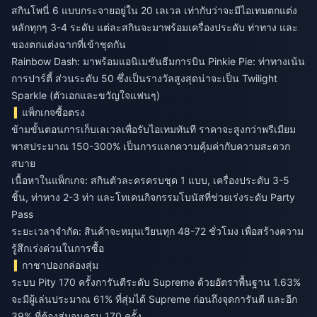
สกินโพนี่ 6 แบบกระจายอยู่ใน 20 เลเวล เท่ากับว่าจะมีไอเทมตกแต่ง
หลักทุกๆ 3-4 ระดับ แต่ละสกินจะมาพร้อมเครื่องประดับ ท่าทาง และ
ของตกแต่งฉากที่เข้าชุดกัน
Rainbow Dash: มาพร้อมแอนิเมชันธีมการบิน Pinkie Pie: ท่าทางเน้น
การปาร์ตี้ ส่วนระดับ 50 ซึ่งเป็นรางวัลสูงสุดน่าจะเป็น Twilight
Sparkle (ตัวเอกและขวัญใจแฟนๆ)
แพ็กเกจซื้อตรง
ข้ามขั้นตอนการเก็บเลเวลเพื่อรับไอเทมทันที ราคาจะสูงกว่าพรีเมียม
พาสประมาณ 150-300% เป็นการแลกความคุ้มค่ากับความสะดวก
สบาย
เนื้อหาในแพ็กเกจ: สกินตัวละครครบชุด 1 แบบ, เครื่องประดับ 3-5
ชิ้น, ท่าทาง 2-3 ท่า และโทเคนกิจกรรมโบนัสที่ช่วยเร่งระดับ Party
Pass
ระยะเวลาจำกัด: สินค้าจะหมุนเวียนทุก 48-72 ชั่วโมง เพื่อสร้างความ
รู้สึกเร่งด่วนในการซื้อ
กาชาปองกล่องสุ่ม
ระบบ Pity 170 ครั้งการันตีระดับ Supreme ด้วยอัตราพื้นฐาน 1.63%
จะมีผู้เล่นประมาณ 61% ที่สุ่มได้ Supreme ก่อนถึงจุดการันตี และอีก
39% ที่ต้องสุ่มจนครบ 170 ครั้ง