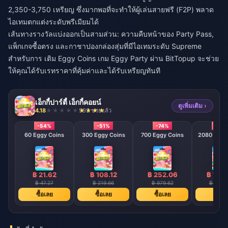
2,350-3,750 เหรียญ ซึ่งมากพอที่จะทำให้ผู้เล่นสายฟรี (F2P) พลาด
ไอเทมตกแต่งระดับพรีเมียมได้
เส้นทางรางวัลแบ่งออกเป็นสามส่วน: ความคืบหน้าของ Party Pass,
แพ็กเกจซื้อตรง และกาชาปองกล่องสุ่มที่มีไอเทมระดับ Supreme
สำหรับการ
เติม Eggy Coins เกม Eggy Party
ผ่าน BitTopup จะช่วย
ให้คุณได้รับเรทราคาที่คุ้มค่าและได้รับเหรียญทันที
เอ็กกี้ปาร์ตี้ เอ็กกี้คอยน์
ดูเพิ่มเติม ›
4.18
593 ขายแล้ว
-54%
-51%
-74%
-79
60 Eggy Coins
300 Eggy Coins
700 Eggy Coins
2080 E
฿ 21.62
฿ 108.12
฿ 252.06
฿ 748
฿ 47.27
฿ 219.66
฿ 979.62
฿ 3498
ซื้อเลย
ซื้อเลย
ซื้อเลย
ซื้อเล