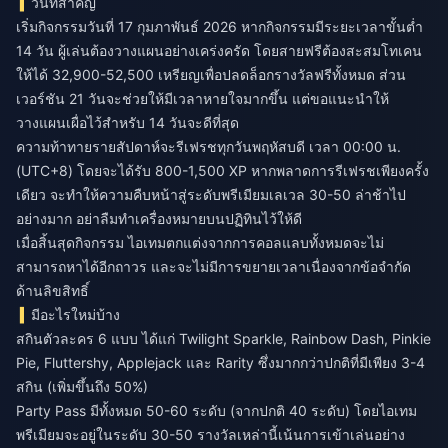
วันที่สำคัญ
เริ่มกิจกรรมวันที่ 17 กุมภาพันธ์ 2026 หากกิจกรรมมีระยะเวลาขั้นต่ำ
14 วัน ผู้เล่นต้องวางแผนอย่างเคร่งครัด โดยสายฟรีต้องสะสมโทเคน
ให้ได้ 32,900-52,500 เหรียญเพื่อปลดล็อกรางวัลฟรีทั้งหมด ส่วน
เวอร์ชัน 21 วันจะช่วยให้มีเวลาหายใจมากขึ้น แต่ขอแนะนำให้
วางแผนเผื่อไว้สำหรับ 14 วันจะดีที่สุด
ความท้าทายรายสัปดาห์จะรีเฟรชทุกวันพฤหัสบดี เวลา 00:00 น.
(UTC+8) โดยจะได้รับ 800-1,500 XP หากพลาดการรีเฟรชเพียงครั้ง
เดียว จะทำให้ความคืบหน้าสู่ระดับพรีเมียมเลเวล 30-50 ล่าช้าไป
อย่างมาก อย่าลืมทำเครื่องหมายบนปฏิทินไว้ให้ดี
เมื่อสิ้นสุดกิจกรรม ไอเทมตกแต่งจากการคอลแลบทั้งหมดจะไม่
สามารถหาได้อีกถาวร และจะไม่มีการขยายเวลาเนื่องจากข้อจำกัด
ด้านลิขสิทธิ์
มีอะไรใหม่บ้าง
สกินตัวละคร 6 แบบ ได้แก่ Twilight Sparkle, Rainbow Dash, Pinkie
Pie, Fluttershy, Applejack และ Rarity ซึ่งมากกว่าปกติที่มีเพียง 3-4
สกิน (เพิ่มขึ้นถึง 50%)
Party Pass มีทั้งหมด 50-60 ระดับ (จากปกติ 40 ระดับ) โดยไอเทม
พรีเมียมจะอยู่ในระดับ 30-50 รางวัลเหล่านี้เน้นการเข้าเล่นอย่าง