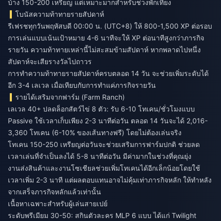
บ้าง 150-200 เหรียญ แต่เหมาะมากสำหรับช่วงพักเที่ยง
โบนัสความท้าทายรายสัปดาห์
รีเฟรชทุกวันพฤหัสบดี 00:00 น. (UTC+8) ให้ 800-1,500 XP ต่อรอบ
การเล่นแบบเน้นเป้าหมาย 4-6 นาทีจะให้ XP ต่อนาทีสูงกว่าภารกิจ
รายวัน ความท้าทายเหล่านี้ไม่สะสมข้ามสัปดาห์ หากพลาดไปหนึ่ง
สัปดาห์จะเสียรางวัลไปถาวร
การทำความท้าทายรายสัปดาห์ครบตลอด 14 วัน จะช่วยเพิ่มระดับได้
อีก 3-4 เลเวล เมื่อเทียบกับการทำแค่ภารกิจรายวัน
รายได้เสริมจากฟาร์ม (Farm Ranch)
เลเวล 40+ ปลดล็อกสัตว์ไข่ 8 ตัว: รับ 6-10 โทเคน/ชั่วโมงแบบ
Passive ใช้เวลาเก็บเพียง 2-3 นาทีต่อวัน ตลอด 14 วันจะได้ 2,016-
3,360 โทเคน (6-10% ของเส้นทางฟรี) โดยไม่ต้องเล่นจริง
โทเคน 150-250 เหรียญต่อวันจะช่วยเสริมการฟาร์มปกติ ช่วยลด
เวลาเล่นที่จำเป็นลงได้ 5-8 นาทีต่อวัน มีค่ามากในช่วงที่คุณยุ่ง
งานส่งสินค้าและงานโซเชียลช่วยเพิ่มโทเคนได้อีกเล็กน้อยโดยใช้
เวลาเพิ่ม 2-3 นาที แต่ผลตอบแทนอาจไม่คุ้มเท่าภารกิจหลัก ให้ทำหลัง
จากเสร็จภารกิจหลักแล้วเท่านั้น
เนื้อหาเฉพาะสำหรับผู้เล่นสายเปย์
ระดับพรีเมียม 30-50: สกินตัวละคร MLP 6 แบบ ได้แก่ Twilight