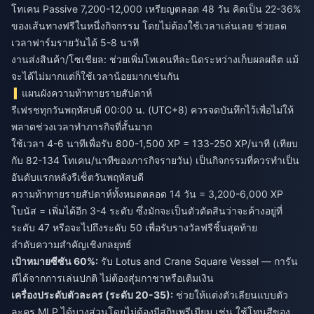
โทเคน Passive 7,200-12,000 เหรียญตลอด 48 วัน คิดเป็น 22-36%
ของเส้นทางฟรีในหนึ่งกิจกรรม โดยไม่ต้องใช้เวลาเล่นเลย ช่วยลด
เวลาฟาร์มรายวันได้ 5-8 นาที
งานส่งสินค้า/โซเชียล: ช่วยเพิ่มโทเคนทีละนิดระหว่างเก็บผลผลิต แม้
จะได้ไม่มากแต่ก็ใช้เวลาน้อยมากเช่นกัน
แผนผังความท้าทายรายสัปดาห์
รีเฟรชทุกวันพฤหัสบดี 00:00 น. (UTC+8) ควรจดบันทึกไว้เพื่อไม่ให้
พลาดช่วงเวลาทำภารกิจที่สั้นมาก
ใช้เวลา 4-6 นาทีเพื่อรับ 800-1,500 XP = 133-250 XP/นาที (เทียบ
กับ 82-134 โทเคน/นาทีของภารกิจรายวัน) เป็นกิจกรรมที่ควรทำเป็น
อันดับแรกหลังรีเซ็ตวันพฤหัสบดี
ความท้าทายรายสัปดาห์ทั้งหมดตลอด 14 วัน = 3,200-6,000 XP
โบนัส = เพิ่มได้อีก 3-4 ระดับ ซึ่งมักจะเป็นตัวตัดสินว่าจะค้างอยู่ที่
ระดับ 47 หรือจะไปถึงระดับ 50 เพื่อรับรางวัลฟรีชิ้นสุดท้าย
ลำดับความสำคัญเชิงกลยุทธ์
เป้าหมายซีซัน 60%:
รับ Lotus and Crane Square Vessel — การัน
ตีได้จากการเล่นปกติ ไม่ต้องสุ่มกาชาหรือเติมเงิน
เครื่องประดับตัวละคร (ระดับ 20-35):
ช่วยให้แต่งตัวเลียนแบบตัว
ละคร MLP ได้บางส่วนโดยไม่ต้องมีสกินพรีเมียม เช่น ใช้โทนสีของ