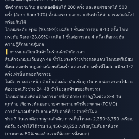
ขีดจำกัดรายวัน: สุ่มกล่องซีซันได้ 200 ครั้ง และสุ่มฝาขวดได้ 500
ครั้ง (อัตรา Rare 10%) ทั้งสองระบบแยกจากกันทำให้สามารถสะสมไป
พร้อมกันได้
ไอเทมระดับ Epic (10.49%): เฉลี่ย 1 ชิ้นต่อการสุ่ม 9-10 ครั้ง ไอเท
มระดับ Rare (23.89%): เฉลี่ย 1 ชิ้นต่อการสุ่ม 4 ครั้ง เพื่อกระตุ้น
ความรู้สึกอยากสุ่มต่อ
การหมุนเวียนสินค้าในร้านค้าจำกัดเวลา
สินค้าจะหมุนเวียนทุก 48 ชั่วโมงระหว่างช่วงคอลแลบ ไอเทมพรีเมียม
ทั้งหมดจะปรากฏอย่างน้อยหนึ่งครั้ง แต่อาจมีบางชิ้นที่โผล่มาเพียง 1-2
ครั้งเท่านั้นตลอดกิจกรรม
ไม่มีตารางล่วงหน้า จำเป็นต้องล็อกอินเช็กทุกวัน หากพลาดรอบไปอาจ
ต้องรอจนถึงช่วง 24-48 ชั่วโมงสุดท้ายของกิจกรรม
ไอเทมตกแต่งที่คนต้องการมากที่สุดมักจะปรากฏในช่วง 3-4 วัน
สุดท้าย เพื่อกระตุ้นยอดขายจากความกลัวที่จะพลาด (FOMO)
การคำนวณสำหรับสายฟรีสัปดาห์ที่ 1: รายชั่วโมง
ช่วง 7 วันแรกคือรากฐานสำคัญ การเก็บโทเคน 2,350-3,750 เหรียญ
ต่อวัน จะทำให้ได้รวม 16,450-26,250 เหรียญในสัปดาห์แรก
(ประมาณ 50% ของจำนวนที่ต้องการทั้งหมด)