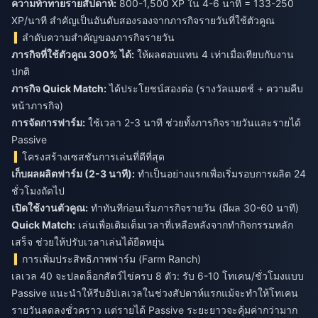
ความท้าทายรายสัปดาห์:
800-1,500 XP ใน 4-6 นาที = 133-250
XP/นาที สำคัญเป็นอันดับสองรองจากภารกิจรายวันที่ใช้ตัวคูณ
ลำดับความสำคัญของภารกิจรายวัน
ภารกิจที่ใช้ตัวคูณ 300% ได้:
ให้ผลตอบแทน 4 เท่าเมื่อเทียบกับงาน
ปกติ
ภารกิจ Quick Match:
ได้ประโยชน์สองต่อ (รางวัลแมตช์ + ความคืบ
หน้าภารกิจ)
การจัดการฟาร์ม:
ใช้เวลา 2-3 นาที ช่วยทั้งภารกิจรายวันและรายได้
Passive
โครงสร้างเซสชันการเล่นที่ดีที่สุด
เก็บผลผลิตฟาร์ม (2-3 นาที):
ทำเป็นอย่างแรกเพื่อเริ่มรอบการผลิต 24
ชั่วโมงถัดไป
เปิดใช้งานตัวคูณ:
ทำทันทีก่อนเริ่มภารกิจรายวัน (มีผล 30-60 นาที)
Quick Match:
เล่นเพื่อเติมเต็มเวลาที่เหลือหลังจากทำกิจกรรมหลัก
เสร็จ ช่วยให้ปรับเวลาเล่นได้ยืดหยุ่น
การเพิ่มประสิทธิภาพฟาร์ม (Farm Ranch)
เลเวล 40 จะปลดล็อกสัตว์ไข่ครบ 8 ตัว: รับ 6-10 โทเคน/ชั่วโมงแบบ
Passive แนะนำให้รีบอัปเลเวลในช่วงสัปดาห์แรกแม้จะทำให้โทเคน
รายวันลดลงชั่วคราว แต่รายได้ Passive ระยะยาวจะคุ้มค่ากว่ามาก