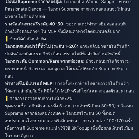
ไอเทม Supreme จากกล่องสุ่ม:
Terracotta Warrior Sangmi, ท่าทาง
Passionate Dance — ไอเทม Supreme จากการคอลแลบจะไม่กลับ
มาขายในร้านค้าปกติ
รางวัลเส้นทางฟรีระดับ 40-50:
ของตกแต่ง/ท่าทางธีมคอลแลบที่
อ้างอิงถึงตอนต่างๆ ใน MLP ซึ่งมีคุณค่าทางใจต่อแฟนคลับมาก
ข้ามได้ถ้ามีงบจำกัด
ไอเทมตกแต่งปาร์ตี้ทั่วไป (ระดับ 1-20):
มักจะกลับมาขายในร้านค้า
ปกติหลังจบกิจกรรม 3-6 เดือน เพราะไม่มีข้อจำกัดด้านลิขสิทธิ์
ไอเทมระดับ Common/Rare จากกล่องสุ่ม:
มักจะกลับมาในกิจกรรม
ครบรอบหรือกิจกรรมตามฤดูกาล ให้เน้นไปที่ระดับ Supreme/Epic
ก่อน
ท่าทางที่ไม่มีแบรนด์ MLP:
บางครั้งจะถูกย้ายไปขายถาวรในร้านค้า
ให้ความสำคัญกับชิ้นที่มีโลโก้ MLP หรือดีไซน์เฉพาะของตัวละครก่อน
รายการตรวจสอบสำหรับนักสะสม
ชุดครบเซ็ต: สกินตัวละครทั้ง 6 แบบ (ระดับพรีเมียม 30-50) + ไอเทม
Supreme จากกล่องสุ่มทั้งหมด + ไอเทมฟรีระดับ 50 ทั้งหมด
งบประมาณโดยประมาณ: พรีเมียมพาส + การสุ่มกล่อง 100-170 ครั้ง
เพื่อการันตี Supreme แนะนำให้ใช้ BitTopup เพื่อซื้อสกุลเงินพรีเมียม
ในราคาที่ถูกกว่า