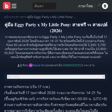
ค้นหา
ภาษาไทย
/
หน้าแรก
/
ข่าวสาร
/
คู่มือ Eggy Party x My Little Pony: สายฟรี vs สายเปย์ (2026)
คู่มือ Eggy Party x My Little Pony: สายฟรี vs สายเปย์
(2026)
การคอลแลบบอเรชันระหว่าง Eggy Party × My Little Pony จะเริ่มขึ้นในวันที่ 17
กุมภาพันธ์ 2026 โดยมีระยะเวลา 14-21 วัน พร้อมสกินโพนี่ 6 แบบผ่าน Party
Pass 50 เลเวล สำหรับผู้เล่นสายฟรีสามารถรับโทเคนกิจกรรมได้ 2,350-3,750
เหรียญต่อวันจากการเล่นตามลูปที่ปรับให้เหมาะสม 19-56 นาที รวมเป็น 32,900-
52,500 โทเคนตลอดช่วงกิจกรรม นี่คือรายละเอียดของไอเทมตกแต่งฟรีทั้งหมด ไอ
เทมเอ็กซ์คลูซีฟสำหรับสายเปย์ และเวลาที่ต้องใช้ในการเล่นอย่างแม่นยำ
ผู้เขียน:
David Kim
เผยแพร่เมื่อ:
2026/02/07
5 min อ่าน
สารบัญ
ภาพรวมกิจกรรม (เริ่ม 17 ก.พ.)
เริ่มตั้งแต่วันที่ 17 กุมภาพันธ์ 2026 ระยะเวลากิจกรรม: 14-21 วัน
(ขึ้นอยู่กับเซิร์ฟเวอร์) ภารกิจรายวันจะรีเซ็ตเวลา 00:00 น. (UTC+8)
ส่วนความท้าทายรายสัปดาห์จะรีเฟรชทุกวันพฤหัสบดีในเวลาเดียวกัน
หากพลาดการรีเซ็ตรายวันเพียงครั้งเดียว จะสูญเสียโทเคนไปถึง