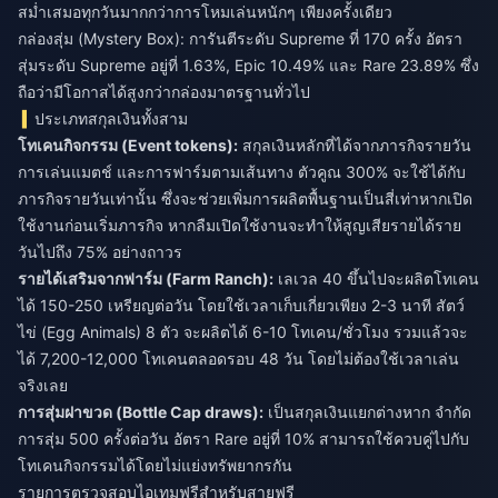
สม่ำเสมอทุกวันมากกว่าการโหมเล่นหนักๆ เพียงครั้งเดียว
กล่องสุ่ม (Mystery Box): การันตีระดับ Supreme ที่ 170 ครั้ง อัตรา
สุ่มระดับ Supreme อยู่ที่ 1.63%, Epic 10.49% และ Rare 23.89% ซึ่ง
ถือว่ามีโอกาสได้สูงกว่ากล่องมาตรฐานทั่วไป
ประเภทสกุลเงินทั้งสาม
โทเคนกิจกรรม (Event tokens):
สกุลเงินหลักที่ได้จากภารกิจรายวัน
การเล่นแมตช์ และการฟาร์มตามเส้นทาง ตัวคูณ 300% จะใช้ได้กับ
ภารกิจรายวันเท่านั้น ซึ่งจะช่วยเพิ่มการผลิตพื้นฐานเป็นสี่เท่าหากเปิด
ใช้งานก่อนเริ่มภารกิจ หากลืมเปิดใช้งานจะทำให้สูญเสียรายได้ราย
วันไปถึง 75% อย่างถาวร
รายได้เสริมจากฟาร์ม (Farm Ranch):
เลเวล 40 ขึ้นไปจะผลิตโทเคน
ได้ 150-250 เหรียญต่อวัน โดยใช้เวลาเก็บเกี่ยวเพียง 2-3 นาที สัตว์
ไข่ (Egg Animals) 8 ตัว จะผลิตได้ 6-10 โทเคน/ชั่วโมง รวมแล้วจะ
ได้ 7,200-12,000 โทเคนตลอดรอบ 48 วัน โดยไม่ต้องใช้เวลาเล่น
จริงเลย
การสุ่มฝาขวด (Bottle Cap draws):
เป็นสกุลเงินแยกต่างหาก จำกัด
การสุ่ม 500 ครั้งต่อวัน อัตรา Rare อยู่ที่ 10% สามารถใช้ควบคู่ไปกับ
โทเคนกิจกรรมได้โดยไม่แย่งทรัพยากรกัน
รายการตรวจสอบไอเทมฟรีสำหรับสายฟรี