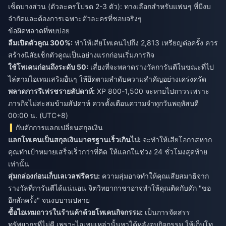
เซ็ตบางส่วน (ตัวละครโปรด 2-3 ตัว): ทางเลือกสำหรับแฟนๆ ที่มีงบ
จำกัดและต้องการเฉพาะตัวละครที่ชอบจริงๆ
ข้อผิดพลาดที่พบบ่อย
ลืมเปิดตัวคูณ 300%:
ทำให้เสียโทเคนไปถึง 2,813 เหรียญต่อครั้ง ควร
สร้างนิสัยเช็กตัวคูณเป็นอย่างแรกก่อนเริ่มภารกิจ
ใช้โทเคนก่อนถึงระดับ 50:
เสี่ยงที่จะพลาดรางวัลการันตีในขณะที่ไป
ไล่ตามไอเทมเสริมอื่นๆ ให้ยึดตามลำดับความสำคัญอย่างเคร่งครัด
พลาดการรีเฟรชรายสัปดาห์:
XP 800-1,500 จะหายไปถาวรเพราะ
ภารกิจไม่สะสมข้ามสัปดาห์ ควรตั้งเตือนความจำทุกวันพฤหัสบดี
00:00 น. (UTC+8)
กับดักการแลกเปลี่ยนสกุลเงิน
แลกโทเคนเป็นสกุลเงินมาตรฐานเร็วเกินไป:
จะทำให้เสียโอกาสหาก
คุณทำเป้าหมายเสร็จเร็วกว่าที่คิด ให้แลกในช่วง 24 ชั่วโมงสุดท้าย
เท่านั้น
สุ่มกล่องก่อนเก็บเลเวลฟรีครบ:
ความสุ่มอาจทำให้คุณเสียสมาธิจาก
รางวัลที่การันตีได้แน่นอน จิตวิทยากาชาอาจทำให้คุณติดกับดัก "ขอ
อีกสักครั้ง" จนงบบานปลาย
ซื้อไอเทมถาวรในร้านค้าด้วยโทเคนกิจกรรม:
เป็นการจัดสรร
ทรัพยากรที่ไม่ดี เพราะไอเทมเหล่านั้นหาได้หลังจบกิจกรรม ให้เก็บโท