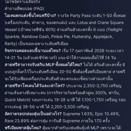
ไม่ใช่อัตราเฉลี่ยจริง
คำถามที่พบบ่อย (FAQ)
ไอเทมตกแต่งชิ้นไหนฟรีบ้าง?
รางวัล Party Pass ระดับ 1-50 ทั้งหมด
(เครื่องประดับ, ท่าทาง, ของตกแต่ง) และ Lotus and Crane Square
Vessel (เป้าหมายซีซัน 60%) ส่วนสกินตัวละครทั้ง 6 แบบ (Twilight
Sparkle, Rainbow Dash, Pinkie Pie, Fluttershy, Applejack,
Rarity) เป็นของเฉพาะระดับพรีเมียม
กิจกรรมคอลแลบนี้นานแค่ไหน?
เริ่ม 17 กุมภาพันธ์ 2026 ระยะเวลา
14-21 วัน (แล้วแต่เซิร์ฟเวอร์) แนะนำให้วางแผนเผื่อไว้ที่ 14 วัน
สายฟรีสามารถรับสกิน MLP ทั้งหมดได้ไหม?
ไม่ได้ สกินตัวละครทั้ง 6
แบบถูกล็อกไว้ในระดับพรีเมียม 30-50 ซึ่งต้องซื้อพรีเมียมพาส สายฟรี
จะได้รับเพียงเครื่องประดับธีมตัวละครและเซ็ตบางส่วนเท่านั้น
สายฟรีหาโทเคนได้วันละเท่าไหร่?
ประมาณ 2,350-3,750 เหรียญ
ผ่านเส้นทางที่เหมาะสม (ภารกิจรายวันพร้อมตัวคูณ 300%, ฟาร์ม,
Quick Match) รอบการเล่น 19-28 นาที ได้ 1,100-1,750 เหรียญ รอบ
การเล่นคู่ 38-56 นาที ได้ 2,200-3,500 เหรียญ
อัตราดรอปกล่องสุ่มเป็นอย่างไร?
Supreme 1.63%, Epic 10.49%,
Rare 23.89% ต่อการสุ่ม การันตี Supreme ภายใน 170 ครั้ง
พรีเมียมพาสคุ้มไหม?
คุ้มมากสำหรับแฟนพันธุ์แท้ MLP เพราะจะได้