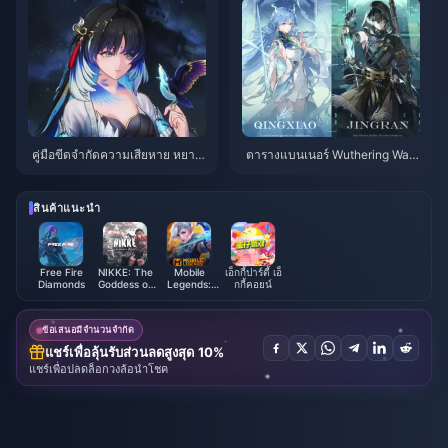
คู่มือขีดจำกัดความเสียหาย หยาง
ตารางแบนเนอร์ Wuthering Wav
หยาง ซวนหลิง | กรกฎาคม 2026
es 3.6 | กรกฎาคม 2026
สินค้าแนะนำ
Free Fire
NIKKE: The
Mobile
เอ็กกี้ปาร์ตี้ เอ็
Diamonds
Goddess of
Legends:
กกี้คอยน์
Victory
Bang Bang
ข้อเสนอมีจำนวนจำกัด
แชร์เพื่อลุ้นรับส่วนลดสูงสุด 10%
แชร์เพื่อปลดล็อกวงล้อนำโชค