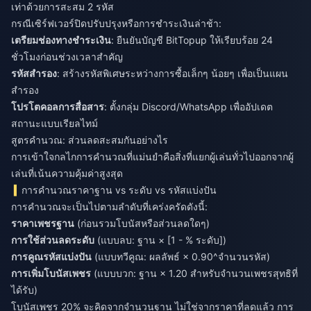
เท่าด้วยการสะสม 2 รหัส
กรณีเซิร์ฟเวอร์ปิดปรับปรุงหรือการชำระเงินล่าช้า:
เตรียมช่องทางชำระเงิน
: ยืนยันบัญชี BitTopup ให้เรียบร้อย 24
ชั่วโมงก่อนช่วงเวลาสำคัญ
รหัสสำรอง
: สร้างรหัสพิเศษระหว่างการซื้อเล็กๆ น้อยๆ เพื่อเป็นแผน
สำรอง
โปรโตคอลการสื่อสาร
: ตั้งกลุ่ม Discord/WhatsApp เพื่ออัปเดต
สถานะแบบเรียลไทม์
สูตรคำนวณ: ส่วนลดสะสมกันอย่างไร
การเข้าใจกลไกการคำนวณที่แม่นยำคือสิ่งที่แยกผู้เล่นทั่วไปออกจากผู้
เล่นที่เน้นความคุ้มค่าสูงสุด
การคำนวณราคาฐาน vs ระดับ vs รหัสแบ่งปัน
การคำนวณจะเป็นไปตามลำดับที่เคร่งครัดดังนี้:
ราคาเพชรฐาน
(ก่อนรวมโบนัสหรือส่วนลดใดๆ)
การใช้ส่วนลดระดับ
(แบบลบ: ฐาน × [1 - % ระดับ])
การคูณรหัสแบ่งปัน
(แบบทวีคูณ: ผลลัพธ์ × 0.90^จำนวนรหัส)
การเพิ่มโบนัสเพชร
(แบบบวก: ฐาน × 1.20 สำหรับจำนวนเพชรสุทธิที่
ได้รับ)
โบนัสเพชร 20% จะคิดจากจำนวนฐาน ไม่ใช่จากราคาที่ลดแล้ว การ