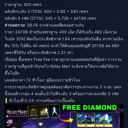
ราคาฐาน: 400 เพชร
หลังหักระดับ 3 (15%): 400 × 0.85 = 340 เพชร
หลังหัก 3 รหัส (27.1%): 340 × 0.729 = 247.86 เพชร
ส่วนลดรวม
: 38.1% จากส่วนลดที่ผสมผสานกัน
ราคา 247.86 สำหรับเพชรฐาน 400 เม็ด (ได้รับจริง 480 เม็ดรวม
โบนัส 20%) คิดเป็นประสิทธิภาพ 1.94 เท่าก่อนหักเงินคืน หากรวมเงิน
คืน 10% (ได้คืน 40 เพชร) จะทำให้ต้นทุนสุทธิอยู่ที่ 207.86 ต่อ 480
เพชรที่ได้รับ หรือประสิทธิภาพ 2.31 เท่า
เมื่อคุณ
ซื้อเพชร Free Fire ราคาถูก
ผ่านแพลตฟอร์มที่คุ้มค่า การรวม
ราคาฐานที่ถูกเข้ากับกลไก Relay Mart จะยิ่งช่วยให้ประหยัดได้มาก
ขึ้นไปอีก
แผนผังเวลา 72 ชั่วโมง: คู่มือแบบรายชั่วโมง
การบรรลุประสิทธิภาพสูงสุดต้องอาศัยการประสานงาน 3 ระยะ แผน
นี้สมมติว่ากลุ่ม 4 คนตั้งเป้าไปที่ระดับ 3 พร้อมการสะสมรหัส 3 รหัส
ชั่วโมงที่ 0-24: การเตรียมการเบื้องต้น