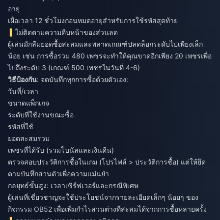
อายุ
เผื่อเวลา 12 ชั่วโมงก่อนหมดอายุสำหรับการใช้รหัสสุดท้าย
ไม่ติดตามความคืบหน้าของส่วนลด
ผู้เล่นมักลืมยอดซื้อสะสมและพลาดเกณฑ์ปลดล็อกระดับไปเพียงเล็ก
น้อย เช่น การซื้อรวม 480 เพชรจะทำให้คุณขาดอีกเพียง 20 เพชรเพื่อ
ไปถึงระดับ 3 (เกณฑ์ 500 เพชรในวันที่ 4-6)
วิธีป้องกัน
: จดบันทึกทุกการซื้อด้วยตัวเอง:
วันที่/เวลา
ขนาดแพ็กเกจ
ระดับที่ใช้งานขณะซื้อ
รหัสที่ใช้
ยอดสะสมรวม
เพชรที่ได้รับ (รวมโบนัสและเงินคืน)
ตรวจสอบประวัติการซื้อในเกม (โปรไฟล์ > ประวัติการซื้อ) แต่ให้ยึด
ตามบันทึกส่วนตัวเพื่อความแม่นยำ
กลยุทธ์ขั้นสูง: เวลาเซิร์ฟเวอร์และกรณีพิเศษ
ผู้เล่นที่เชี่ยวชาญจะใช้ประโยชน์จากรายละเอียดเล็กๆ น้อยๆ ของ
กิจกรรม OB52 เพื่อเพิ่มกำไรส่วนต่างที่สะสมได้จากการซื้อหลายครั้ง