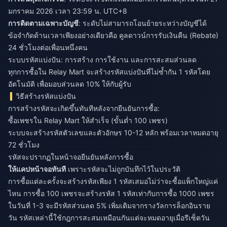
มกราคม 2026 เวลา 23:59 น. UTC+8
การติดตามเฉพาะบัญชี
: ระดับไม่สามารถโอนย้ายระหว่างบัญชีได้
ข้อจำกัดด้านเวลาเพียงอย่างเดียวคือ คูลดาวน์การรับเงินคืน (Rebate)
24 ชั่วโมงต่อเพื่อนหนึ่งคน
ระบบรหัสแบ่งปัน: การสร้าง การใช้งาน และการสะสมส่วนลด
ทุกการซื้อใน Relay Mart จะสร้างรหัสแบ่งปันที่ไม่ซ้ำกัน 1 รหัสโดย
อัตโนมัติ เพื่อมอบส่วนลด 10% ให้กับผู้รับ
วิธีสร้างรหัสแบ่งปัน
การสร้างรหัสจะเกิดขึ้นทันทีหลังจากยืนยันการซื้อ:
ซื้อเพชรใน Relay Mart ให้สำเร็จ (ขั้นต่ำ 100 เพชร)
ระบบจะสร้างรหัสตัวเลขและตัวอักษร 10-12 หลัก พร้อมเวลาหมดอายุ
72 ชั่วโมง
รหัสจะปรากฏในหน้าจอยืนยันหลังการซื้อ
ให้แคปหน้าจอทันที
เพราะรหัสจะไม่ถูกบันทึกไว้ในประวัติ
การซื้อแต่ละครั้งจะสร้างรหัสเพียง 1 รหัสเสมอไม่ว่าจะซื้อแพ็กใหญ่แค่
ไหน การซื้อ 100 เพชรจะสร้างรหัส 1 รหัสเท่ากับการซื้อ 1000 เพชร
ในวันที่ 1-3 จะมีรหัสส่วนลด 5% เพิ่มเติมจากรางวัลการล็อกอินราย
วัน รหัสเหล่านี้ใช้กฎการสะสมเหมือนกันแต่จะหมดอายุเมื่อรีเซ็ตวัน