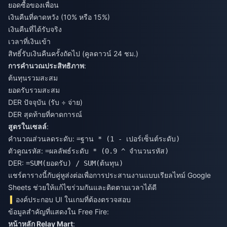
ยอดซื้อของเพื่อน
เงินคืนที่คาดหวัง (10% หรือ 15%)
เงินคืนที่ได้รับจริง
เวลาที่เงินเข้า
สิทธิ์รับเงินคืนครั้งถัดไป (คูลดาวน์ 24 ชม.)
การคำนวณประสิทธิภาพ
:
ต้นทุนรวมสะสม
ยอดรับรวมสะสม
DER ปัจจุบัน (รับ ÷ จ่าย)
DER สุดท้ายที่คาดการณ์
สูตรในเซลล์
:
คำนวณส่วนลดระดับ:
=ฐาน * (1 - เปอร์เซ็นต์ระดับ)
ตัวคูณรหัส:
=ผลลัพธ์ระดับ * (0.9 ^ จำนวนรหัส)
DER:
=SUM(ยอดรับ) / SUM(ต้นทุน)
แชร์ตารางนี้กับคู่หูส่งต่อเพื่อการประสานงานแบบเรียลไทม์ Google
Sheets ช่วยให้แก้ไขร่วมกันและติดตามเวลาได้ดี
องค์ประกอบ UI ในเกมที่ต้องตรวจสอบ
ข้อมูลสำคัญที่แสดงใน Free Fire:
หน้าหลัก Relay Mart
: