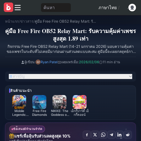
ค้นหา
ภาษาไทย
/
หน้าแรก
/
ข่าวสาร
/
คู่มือ Free Fire OB52 Relay Mart: รับความคุ้มค่าเพชรสูงสุด 1.89 เท่า
คู่มือ Free Fire OB52 Relay Mart: รับความคุ้มค่าเพชร
สูงสุด 1.89 เท่า
กิจกรรม Free Fire OB52 Relay Mart (14-21 มกราคม 2026) มอบความคุ้มค่า
ของเพชรในระดับที่ไม่เคยมีมาก่อนผ่านส่วนลดแบบสะสม คู่มือนี้จะเผยกลยุทธ์การ
จับจังหวะเวลา 72 ชั่วโมงที่แม่นยำ เพื่อรวมส่วนลดระดับเทียร์ 15% เข้ากับโบนัส
รหัสแชร์ 50% ซึ่งจะช่วยเพิ่มประสิทธิภาพการรับเพชรได้สูงสุดถึง 1.89 เท่า
ผู้เขียน:
Ryan Patel
เผยแพร่เมื่อ:
2026/02/06
11 min อ่าน
สารบัญ
สินค้าแนะนำ
Mobile
Free Fire
NIKKE: The
เอ็กกี้ปาร์ตี้ เอ็
Legends:
Diamonds
Goddess of
กกี้คอยน์
Bang Bang
Victory
ข้อเสนอมีจำนวนจำกัด
แชร์เพื่อลุ้นรับส่วนลดสูงสุด 10%