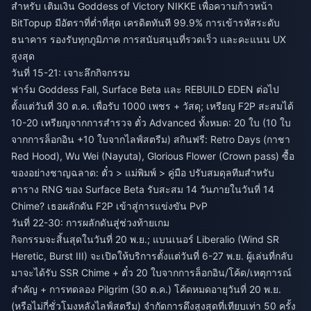
สำหรับ
เติมเงิน Goddess of Victory NIKKE เพื่อความก้าวหน้า
BitTopup มีอัตราที่ต่ำที่สุด เครดิตทันที 99.9% การเข้ารหัสระดับ
ธนาคาร รองรับทุกภูมิภาค การสนับสนุนที่รวดเร็ว และคะแนน UX
สูงสุด
วันที่ 15-21: เจาะลึกกิจกรรม
ฟาร์ม Goddess Fall, Surface Beta และ REBUILD EDEN ต่อไป
ตั้งแต่วันที่ 30 ต.ค. เพื่อรับ 1000 เพชร + วัสดุ; เหรียญ F2P สะสมได้
10-20 เหรียญจากการสำรวจ ตั๋ว Advanced ทั้งหมด: 20 ใบ (10 ใบ
จากการล็อกอิน +10 ใบจากไลฟ์สตรีม) สกินฟรี: Retro Days (กาชา
Red Hood), Wu Wei (Nayuta), Glorious Flower (Crown pass) ซื้อ
ของอย่างชาญฉลาด: ตั๋ว > แม่พิมพ์ > คู่มือ ปรับสมดุลทีมสำหรับ
ตาราง RNG ของ Surface Beta รับสะสม 14 วันภายในวันที่ 14
Chime? เธอผลักดัน F2P เข้าสู่การแข่งขัน PvP
วันที่ 22-30: การผลักดันสู่ช่วงท้ายเกม
กิจกรรมจะสิ้นสุดในวันที่ 20 พ.ย.; แบนเนอร์ Liberalio (Wind SR
Heretic, Burst III) จะเปิดให้บริการตั้งแต่วันที่ 6-27 พ.ย. ผู้เล่นที่กลับ
มาจะได้รับ SSR Chime + ตั๋ว 20 ใบจากการล็อกอิน/โค้ด/เหตุการณ์
สำคัญ + การทดลอง Pilgrim (30 ต.ค.) โค้ดหมดอายุวันที่ 20 พ.ย.
(หรือไม่กี่ชั่วโมงหลังไลฟ์สตรีม) จำกัดการดึงสูงสุดที่เทียบเท่า 50 ครั้ง