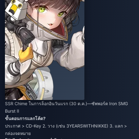
SSR Chime ในการล็อกอินวันแรก (30 ต.ค.)—ซัพพอร์ต Iron SMG
Burst II
ขั้นตอนการแลกโค้ด?
ประกาศ > CD-Key 2. วาง (เช่น 3YEARSWITHNIKKE) 3. แลก >
กล่องจดหมาย