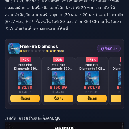
plus 10-20 medals. นี่คือวิธีที่จะทำได้: ติดตามการดึงและการซิงค์
ของคุณด้วยแอปเครื่องมือ แลกโค้ดก่อนวันที่ 20 พ.ย. จะมาถึง ให้
ความสำคัญกับแบนเนอร์ Nayuta (30 ต.ค. - 20 พ.ย.) และ Liberalio
(6-27 พ.ย.) F2P เริ่มต้นในวันที่ 30 ต.ค. ด้วย SSR Chime ในวันแรก;
P2W เติมเงินเพื่อครองแบนเนอร์ทันที
Free Fire Diamonds
ดูเพิ่มเติม ›
4.89
599 ขายแล้ว
-47%
-73%
-73%
-73
Free Fire
Free Fire
Free Fire
Free F
Diamonds 310
Diamonds 530
Diamonds 1,080
Diamonds 
Diamonds
Diamonds
Diamonds
Diamo
【Middle East
【Middle East
【Middle 
region optional】
region optional】
region opt
฿ 82.78
฿ 150.69
฿ 301.73
฿ 602
฿ 156.67
฿ 557.84
฿ 1116.93
฿ 2232
ซื้อเลย
ซื้อเลย
ซื้อเลย
ซื้อเล
เริ่มต้น: การสร้างและตั้งค่าบัญชี