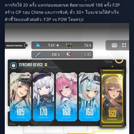
ภารกิจให้ 20 ครั้ง แลกก่อนหมดเขต ติดตามเกณฑ์ 198 ครั้ง F2P
สร้าง CP รอบ Chime และการซิงค์; ตั๋ว 30+ ใบจะช่วยให้สำเร็จ
ตัวชี้วัดแบบตัวต่อตัว: F2P vs P2W โดยสรุป