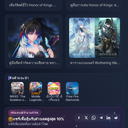
เทียร์ลิสต์ฮีโร่ Honor of Kings สำ
คู่มือการเล่น Honor of Kings: หลี่
หรับการเล่นคนเดียว (Solo Queu
ซิน ป่า | กรกฎาคม 2026
e) | กรกฎาคม 2026
คู่มือขีดจำกัดความเสียหาย หยาง
ตารางแบนเนอร์ Wuthering Wav
หยาง ซวนหลิง | กรกฎาคม 2026
es 3.6 | กรกฎาคม 2026
สินค้าแนะนำ
NIKKE: The
Mobile
เอ็กกี้ปาร์ตี้ เอ็
Free Fire
Goddess of
Legends:
กกี้คอยน์
Diamonds
Victory
Bang Bang
ข้อเสนอมีจำนวนจำกัด
แชร์เพื่อลุ้นรับส่วนลดสูงสุด 10%
แชร์เพื่อปลดล็อกวงล้อนำโชค