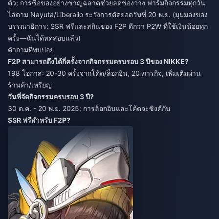
ตัว; การซื้อของอย่างชาญฉลาดช่วยลดช่องว่าง ฟาร์มกิจกรรมทุกวัน
ไล่ตาม Nayuta/Liberalio ระวังการตัดยอดวันที่ 20 พ.ย. (มุมมองของ
บรรณาธิการ: SSR ฟรีและสกินของ F2P ดีกว่า P2W ที่ใช้เงินน้อยทุก
ครั้ง—ฉันได้ทดสอบแล้ว)
คำถามที่พบบ่อย
F2P สามารถดึงได้กี่ครั้งจากกิจกรรมครบรอบ 3 ปีของ NIKKE?
198 โอกาส: 20-30 ครั้งจากโค้ด/ล็อกอิน, 20 ภารกิจ, เพิ่มเติมผ่าน
ร้านค้า/เหรียญ
วันที่จัดกิจกรรมครบรอบ 3 ปี?
30 ต.ค. - 20 พ.ย. 2025; การล็อกอินและโค้ดจะซิงค์กัน
SSR ฟรีสำหรับ F2P?