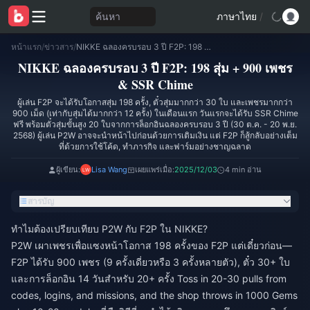
ค้นหา
ภาษาไทย
/
หน้าแรก
/
ข่าวสาร
/
NIKKE ฉลองครบรอบ 3 ปี F2P: 198 สุ่ม + 900 เพชร & SSR Chime
NIKKE ฉลองครบรอบ 3 ปี F2P: 198 สุ่ม + 900 เพชร
& SSR Chime
ผู้เล่น F2P จะได้รับโอกาสสุ่ม 198 ครั้ง, ตั๋วสุ่มมากกว่า 30 ใบ และเพชรมากกว่า
900 เม็ด (เท่ากับสุ่มได้มากกว่า 12 ครั้ง) ในเดือนแรก วันแรกจะได้รับ SSR Chime
ฟรี พร้อมตั๋วสุ่มขั้นสูง 20 ใบจากการล็อกอินฉลองครบรอบ 3 ปี (30 ต.ค. - 20 พ.ย.
2568) ผู้เล่น P2W อาจจะนำหน้าไปก่อนด้วยการเติมเงิน แต่ F2P ก็สู้กลับอย่างเต็ม
ที่ด้วยการใช้โค้ด, ทำภารกิจ และฟาร์มอย่างชาญฉลาด
ผู้เขียน:
Lisa Wang
เผยแพร่เมื่อ:
2025/12/03
4 min อ่าน
สารบัญ
ทำไมต้องเปรียบเทียบ P2W กับ F2P ใน NIKKE?
P2W เผาเพชรเพื่อแซงหน้าโอกาส 198 ครั้งของ F2P แต่เดี๋ยวก่อน—
F2P ได้รับ 900 เพชร (9 ครั้งเดี่ยวหรือ 3 ครั้งหลายตัว), ตั๋ว 30+ ใบ
และการล็อกอิน 14 วันสำหรับ 20+ ครั้ง Toss in 20-30 pulls from
codes, logins, and missions, and the shop throws in 1000 Gems