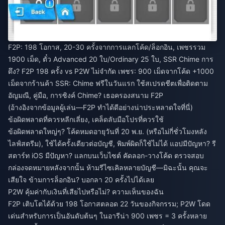
F2P: 198 โอกาส, 20-30 ครั้งจากการแลกโค้ด/ล็อกอิน, เพชรรวม
1900 เม็ด, ตั๋ว Advanced 20 ใบ/Ordinary 25 ใบ, SSR Chime การ
ดึง? F2P 198 ครั้ง vs P2W ไม่จำกัด เพชร: 900 เม็ดจากโค้ด +1000
เม็ดจากร้านค้า SSR: Chime ฟรีในวันแรก ใช้สเปรดชีตเพื่อติดตาม
อัญมณี, คู่มือ, การซิงค์ Chime? เธอครองสนาม F2P
(อ้างอิงจากข้อมูลผู้เล่น—F2P ทำได้ดีอย่างน่าประหลาดใจที่นี่)
ข้อผิดพลาดที่ควรหลีกเลี่ยง, เคล็ดลับมือโปรที่ควรใช้
ข้อผิดพลาดใหญ่ๆ? โค้ดหมดอายุวันที่ 20 พ.ย. (หรือไม่กี่ชั่วโมงหลัง
ไลฟ์สตรีม), ใช้ได้ครั้งเดียวต่อบัญชี, พิมพ์ผิดก็ใช้ไม่ได้ แอปมีปัญหา? รี
สตาร์ท iOS มีปัญหา? แลกบนเว็บไซต์ คัดลอก-วางโค้ด ตรวจสอบ
กล่องจดหมายหลังจากนั้น ห้ามรีไซเคิลหลายบัญชี—มิฉะนั้น คุณจะ
เสียใจ ข้ามการล็อกอิน? บอกลา 20 ครั้งไปได้เลย
P2W คุ้มค่ากับเงินที่เสียไปหรือไม่? ความเห็นของฉัน
F2P เติบโตได้ด้วย 198 โอกาสตลอด 22 วันของกิจกรรม; P2W โดด
เด่นสำหรับการเป็นอันดับต้นๆ ในอารีน่า 900 เพชร = 3 ครั้งหลาย