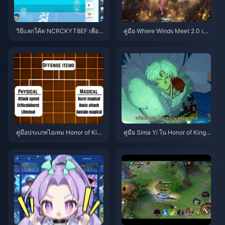
วิธีแลกโค้ด NCRCKYT8EF เพื่อรั
คู่มือ Where Winds Meet 2.0 เขา
บ Eggy Coins ฟรี (ส.ค. 2026)
ลี้ลับ | กรกฎาคม 2026
คู่มือประเภทไอเทม Honor of Kin
คู่มือ Sima Yi ใน Honor of Kings
gs | กรกฎาคม 2026
| กรกฎาคม 2026