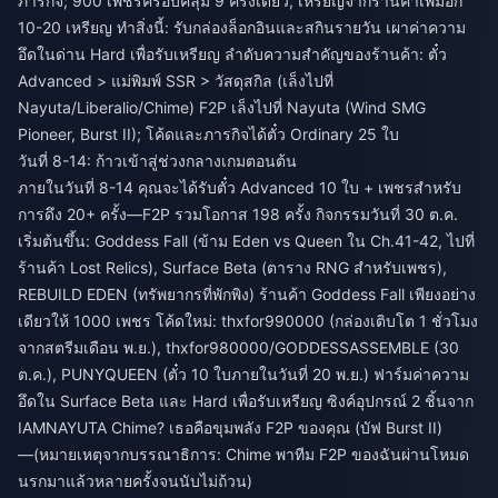
ภารกิจ; 900 เพชรครอบคลุม 9 ครั้งเดี่ยว, เหรียญจากร้านค้าเพิ่มอีก
10-20 เหรียญ ทำสิ่งนี้: รับกล่องล็อกอินและสกินรายวัน เผาค่าความ
อึดในด่าน Hard เพื่อรับเหรียญ ลำดับความสำคัญของร้านค้า: ตั๋ว
Advanced > แม่พิมพ์ SSR > วัสดุสกิล (เล็งไปที่
Nayuta/Liberalio/Chime) F2P เล็งไปที่ Nayuta (Wind SMG
Pioneer, Burst II); โค้ดและภารกิจได้ตั๋ว Ordinary 25 ใบ
วันที่ 8-14: ก้าวเข้าสู่ช่วงกลางเกมตอนต้น
ภายในวันที่ 8-14 คุณจะได้รับตั๋ว Advanced 10 ใบ + เพชรสำหรับ
การดึง 20+ ครั้ง—F2P รวมโอกาส 198 ครั้ง กิจกรรมวันที่ 30 ต.ค.
เริ่มต้นขึ้น: Goddess Fall (ข้าม Eden vs Queen ใน Ch.41-42, ไปที่
ร้านค้า Lost Relics), Surface Beta (ตาราง RNG สำหรับเพชร),
REBUILD EDEN (ทรัพยากรที่พักพิง) ร้านค้า Goddess Fall เพียงอย่าง
เดียวให้ 1000 เพชร โค้ดใหม่: thxfor990000 (กล่องเติบโต 1 ชั่วโมง
จากสตรีมเดือน พ.ย.), thxfor980000/GODDESSASSEMBLE (30
ต.ค.), PUNYQUEEN (ตั๋ว 10 ใบภายในวันที่ 20 พ.ย.) ฟาร์มค่าความ
อึดใน Surface Beta และ Hard เพื่อรับเหรียญ ซิงค์อุปกรณ์ 2 ชิ้นจาก
IAMNAYUTA Chime? เธอคือขุมพลัง F2P ของคุณ (บัฟ Burst II)
—(หมายเหตุจากบรรณาธิการ: Chime พาทีม F2P ของฉันผ่านโหมด
นรกมาแล้วหลายครั้งจนนับไม่ถ้วน)