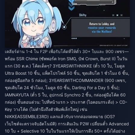
เคลียร์ด่าน 1-4 ใน F2P เพื่อรับโค้ดที่ให้ตั๋ว 30+ ใบและ 900 เพชร—
พร้อม SSR Chime (ซัพพอร์ต Iron SMG, บัฟ Crown, Burst II) ในวัน
แรก (30 ต.ค.) โค้ดเด็ดๆ? 3YEARSWITHNIKKE (ตั๋ว 10 ใบ, โมดูล
Ultra Boost 10 ชิ้น, แพ็คโปรไฟล์ 50 ชิ้น, ชุดเติบโต 1 ชั่วโมง 6 ชิ้น,
กล่องคู่มือสกิล 5 กล่อง); 3YEARSWITHCOMMANDER (900 เพชร,
ชุดเติบโต 24 ชั่วโมง, โมดูล 60 ชิ้น, Darling For a Day 5 ชิ้น);
IAMNAYUTA (ตั๋ว 5 ใบ, อุปกรณ์ Synchro 2 ชิ้น, กล่องคู่มือโค้ด 60
กล่อง) ขั้นตอนด่วน: ไปที่หน้าแรก > ประกาศ (ไอคอนกระดิ่ง) > CD-
Key วางโค้ด (ไม่คำนึงถึงตัวพิมพ์เล็กใหญ่ เช่น
NIKKEASSEMBLE3RD) แลกแล้วรับจากกล่องจดหมาย (iOS?
เว็บไซต์จะตรวจจับอัตโนมัติ) การเติมเงิน P2W เปลี่ยนตั๋ว Advanced
10 ใบ + Selective 10 ใบในวันแรกให้เป็นการดึง 50+ ครั้งได้อย่าง