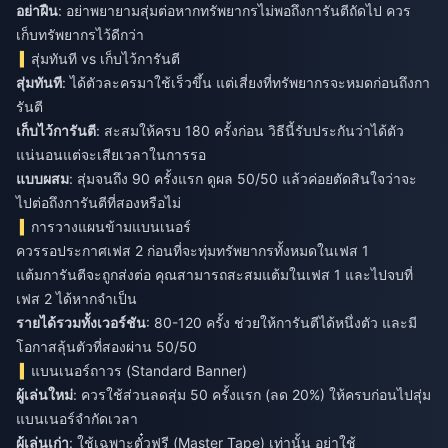
อย่าฝืน
: อย่าพยายามสุ่มต่อหากทรัพยากรไม่พอถึงการันตีถัดไป ควร
เก็บทรัพยากรไว้ดีกว่า
สุ่มทันที vs เก็บไว้การันตี
สุ่มทันที
: ได้ตัวละครมาใช้เร็วขึ้น แต่เสี่ยงที่ทรัพยากรจะหมดก่อนถึงกา
รันตี
เก็บไว้การันตี
: สะสมให้ครบ 180 ครั้งก่อน วิธีนี้รับประกันว่าได้ตัว
แน่นอนแต่จะเสียเวลาในการรอ
แบบผสม
: สุ่มจนถึง 90 ครั้งแรก ดูผล 50/50 แล้วค่อยตัดสินใจว่าจะ
ไปต่อถึงการันตีที่สองหรือไม่
การวางแผนข้ามแบนเนอร์
ควรรอประกาศเฟส 2 ก่อนที่จะทุ่มทรัพยากรทั้งหมดในเฟส 1
แต้มการันตีจะถูกส่งต่อ คุณสามารถสะสมแต้มในเฟส 1 และไปจบที่
เฟส 2 ได้หากจำเป็น
รายได้รวมทั้งเวอร์ชัน
: 80-120 ครั้ง ช่วยให้การันตีได้หนึ่งตัว และมี
โอกาสลุ้นตัวที่สองผ่าน 50/50
แบนเนอร์ถาวร (Standard Banner)
ผู้เล่นใหม่
: ควรใช้ส่วนลดสุ่ม 50 ครั้งแรก (ลด 20%) ให้ครบก่อนไปสุ่ม
แบนเนอร์จำกัดเวลา
ผู้เล่นเก่า
: ใช้เฉพาะตั๋วฟรี (Master Tape) เท่านั้น อย่าใช้