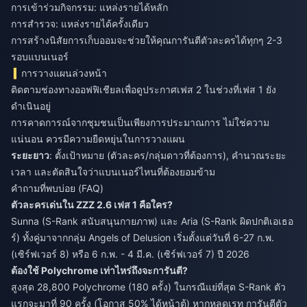
การเข้าร่วมกิจกรรม: แหล่งรายได้หลัก
การสำรวจ: แหล่งรายได้ครั้งเดียว
การสร้างนิสัยการเก็บออมจะช่วยให้คุณการันตีตัวละครได้ทุกๆ 2-3
รอบแบนเนอร์
การวางแผนล่วงหน้า
ติดตามช่องทางออฟฟิเชียลเพื่อดูประกาศเฟส 2 ในช่วงที่เฟส 1 ยัง
ดำเนินอยู่
การคาดการณ์จากชุมชนเป็นเพียงการประมาณการ ไม่ใช่ความ
แน่นอน ควรมีความยืดหยุ่นในการวางแผน
ระยะยาว
: ตั้งเป้าหมาย (ตัวละคร/กลุ่มดาวที่ต้องการ), คำนวณระยะ
เวลา และตัดสินใจว่าแบนเนอร์ไหนที่ต้องยอมข้าม
คำถามที่พบบ่อย (FAQ)
ตัวละครเด่นใน ZZZ 2.6 เฟส 1 คือใคร?
Sunna (S-Rank สนับสนุนกายภาพ) และ Aria (S-Rank ผิดปกติเอเธอ
ร์) ทั้งคู่มาจากกลุ่ม Angels of Delusion เริ่มตั้งแต่วันที่ 6-27 ก.พ.
(เซิร์ฟเวอร์ 8) หรือ 6 ก.พ. - 4 มี.ค. (เซิร์ฟเวอร์ 7) ปี 2026
ต้องใช้ Polychrome เท่าไหร่ถึงจะการันตี?
สูงสุด 28,800 Polychrome (180 ครั้ง) ในกรณีแย่ที่สุด S-Rank ตัว
แรกจะมาที่ 90 ครั้ง (โอกาส 50% ได้หน้าตู้) หากหลุดเรท การันตีตัว