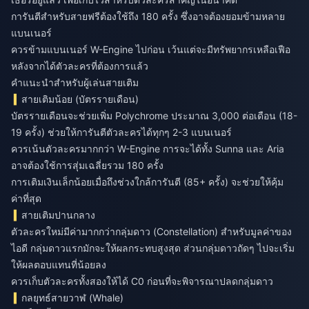
การันตีสำหรับสายฟรีต้องใช้ถึง 180 ครั้ง ซึ่งอาจต้องยอมข้ามหลาย
แบนเนอร์
ควรข้ามแบนเนอร์ W-Engine ไปก่อน เว้นแต่จะมีทรัพยากรเหลือเฟือ
หลังจากได้ตัวละครที่ต้องการแล้ว
คำแนะนำสำหรับผู้เล่นสายเติม
สายเติมน้อย (บัตรรายเดือน)
บัตรรายเดือนจะช่วยเพิ่ม Polychrome ประมาณ 3,000 ต่อเดือน (18-
19 ครั้ง) ช่วยให้การันตีตัวละครได้ทุกๆ 2-3 แบนเนอร์
ควรเน้นตัวละครมากกว่า W-Engine การจะได้ทั้ง Sunna และ Aria
อาจต้องใช้การสุ่มเฉลี่ยรวม 180 ครั้ง
การเติมเงินเล็กน้อยเมื่อถึงช่วงใกล้การันตี (85+ ครั้ง) จะช่วยให้คุ้ม
ค่าที่สุด
สายเติมปานกลาง
ตัวละครใหม่มีค่ามากกว่ากลุ่มดาว (Constellation) สำหรับมูลค่าของ
ไอดี กลุ่มดาวแรกมักจะให้ผลกระทบสูงสุด ส่วนกลุ่มดาวถัดๆ ไปจะเริ่ม
ให้ผลตอบแทนที่น้อยลง
ควรเก็บตัวละครทั้งสองให้ได้ C0 ก่อนที่จะพิจารณาปลดกลุ่มดาว
กลยุทธ์สายวาฬ (Whale)