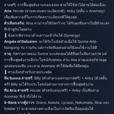
สายฟรี) การฟื้นฟูพลังงานของเธอจะช่วยให้ใช้ท่าไม้ตายได้ต่อเนื่อง
Aria
: Nicole (ช่วยสะสมสถานะผิดปกติ), Anby (สตั้น + Anomaly)
เพื่อเพิ่มความถี่ในการเกิดสถานะผิดปกติให้สูงสุด
ตัวเลือกเสริม
: Rina สามารถให้บัฟกว้างๆ ได้กับทุกทีมหากไม่มีตัวละคร
ที่เข้าคู่กันโดยตรง
ข้อควรพิจารณาด้านความเข้ากันได้ (Synergy)
Angels of Delusion
: จะได้รับโบนัสฝ่ายเมื่อใช้ Sunna-Aria-
Nangong Yu ร่วมกัน แต่การจัดทีมผสมฝ่ายก็ยังคงใช้งานได้ดี
ธาตุ
: บัฟกายภาพของ Sunna จะแสดงผลได้ดีที่สุดในทีมกายภาพ แต่
การฟื้นฟูพลังงานมีประโยชน์กับทุกคน ส่วน Aria ธาตุเอเธอร์ช่วยอุด
จุดอ่อนของทีม และสาย Anomaly ทำให้จัดทีมได้ยืดหยุ่น
ทางเลือกสำหรับสายประหยัด
ทีม Sunna สายฟรี
: Billy (ตัวทำดาเมจกายภาพฟรี) + Anby (ตัวสตั้น
ฟรี) Billy จะได้รับประโยชน์อย่างมากจากการฟื้นฟูพลังงาน
ทีม Aria สายฟรี
: Nicole (ตัวสนับสนุนฟรี) + Anby เป็นทีมสาย
Anomaly ที่เข้าถึงได้ง่าย
S-Rank จากตู้ถาวร
: Grace, Koleda, Lycaon, Nekomata, Rina และ
Soldier 11 จะช่วยขยายทางเลือกในการจัดทีมเมื่อคุณสุ่มได้