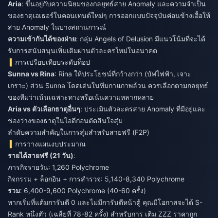
Aria
: ขึ้นอยู่กับความนิยมของกลยุทธ์สาย Anomaly และความจำเป็น
ของธาตุเอเธอร์ในคอนเทนต์ใหม่ๆ การออกแบบปัจจุบันค่อนข้างเอื้อให้
สาย Anomaly ในบางสถานการณ์
ความเข้ากันได้ของฝ่าย
: กลุ่ม Angels of Delusion มีแนวโน้มที่จะได้
รับการสนับสนุนเพิ่มเติมผ่านตัวละครใหม่ในอนาคต
การเปรียบเทียบระดับท็อป
Sunna vs Rina
: Rina ให้ประโยชน์ที่กว้างกว่า (บัฟไฟฟ้า, เจาะ
เกราะ) ส่วน Sunna โดดเด่นในทีมกายภาพล้วน ควรเลือกตามกลยุทธ์
ของทีมว่าเน้นเฉพาะทางหรือเน้นความหลากหลาย
Aria vs ตัวเลือกธาตุอื่นๆ
: ประเมินตัวละครสาย Anomaly ที่มีอยู่และ
ช่องว่างของธาตุในไอดีก่อนตัดสินใจสุ่ม
ลำดับความสำคัญในการสุ่มสำหรับสายฟรี (F2P)
การวางแผนงบประมาณ
รายได้สายฟรี (21 วัน)
:
ภารกิจรายวัน: 1,260 Polychrome
กิจกรรม + ล็อกอิน + การสำรวจ: 5,140-8,340 Polychrome
รวม
: 6,400-9,600 Polychrome (40-60 ครั้ง)
หากเริ่มที่แต้มการันตี 0 และไม่มีการันตีหน้าตู้ คุณมีโอกาสจะได้ S-
Rank หนึ่งตัว (เฉลี่ยที่ 78-82 ครั้ง) สำหรับการ
เติม ZZZ ราคาถูก