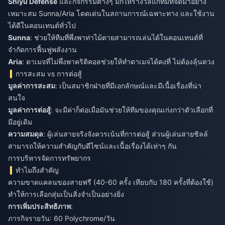
Shiyu Defense
และกิจกรรมต่างๆ มักให้รางวัลแก่ทีมที่จัดมาอย่าง
เหมาะสม Sunna/Aria โดดเด่นในสถานการณ์เฉพาะทาง และใช้งาน
ได้ดีในคอนเทนต์ทั่วไป
Sunna
: ช่วยให้ทีมที่พึ่งพาท่าไม้ตายสามารถเล่นได้ในคอนเทนต์ที่
จำกัดการฟื้นฟูพลังงาน
Aria
: ดาเมจที่ไม่พึ่งพาคริติคอลช่วยให้ทำดาเมจได้คงที่ ไม่ต้องลุ้นดวง
การสะสม vs การต่อสู้
มูลค่าการสะสม
: เป็นสมาชิกฝ่ายที่มีเอกลักษณ์และมีเนื้อเรื่องที่น่า
สนใจ
มูลค่าการต่อสู้
: จะมีค่าก็ต่อเมื่อมันช่วยให้ทีมของคุณเก่งกว่าตัวเลือกที่
มีอยู่เดิม
ความสมดุล
: ผู้เล่นสายจริงจังควรเน้นที่การต่อสู้ ส่วนผู้เล่นสายชิลล์
สามารถให้ความสำคัญกับดีไซน์และเนื้อเรื่องได้เท่าๆ กัน
การบริหารจัดการทรัพยากร
ทำไมถึงสำคัญ
ความขาดแคลนของสายฟรี (40-60 ครั้ง เทียบกับ 180 ครั้งที่ต้องใช้)
ทำให้การเลือกสุ่มเป็นสิ่งจำเป็นอย่างยิ่ง
การเพิ่มประสิทธิภาพ
:
ภารกิจรายวัน: 60 Polychrome/วัน