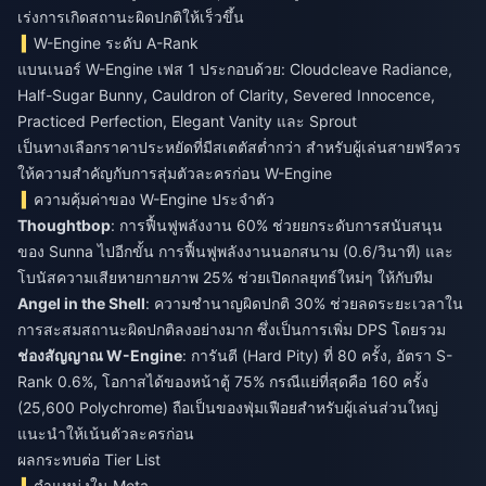
เร่งการเกิดสถานะผิดปกติให้เร็วขึ้น
W-Engine ระดับ A-Rank
แบนเนอร์ W-Engine เฟส 1 ประกอบด้วย: Cloudcleave Radiance,
Half-Sugar Bunny, Cauldron of Clarity, Severed Innocence,
Practiced Perfection, Elegant Vanity และ Sprout
เป็นทางเลือกราคาประหยัดที่มีสเตตัสต่ำกว่า สำหรับผู้เล่นสายฟรีควร
ให้ความสำคัญกับการสุ่มตัวละครก่อน W-Engine
ความคุ้มค่าของ W-Engine ประจำตัว
Thoughtbop
: การฟื้นฟูพลังงาน 60% ช่วยยกระดับการสนับสนุน
ของ Sunna ไปอีกขั้น การฟื้นฟูพลังงานนอกสนาม (0.6/วินาที) และ
โบนัสความเสียหายกายภาพ 25% ช่วยเปิดกลยุทธ์ใหม่ๆ ให้กับทีม
Angel in the Shell
: ความชำนาญผิดปกติ 30% ช่วยลดระยะเวลาใน
การสะสมสถานะผิดปกติลงอย่างมาก ซึ่งเป็นการเพิ่ม DPS โดยรวม
ช่องสัญญาณ W-Engine
: การันตี (Hard Pity) ที่ 80 ครั้ง, อัตรา S-
Rank 0.6%, โอกาสได้ของหน้าตู้ 75% กรณีแย่ที่สุดคือ 160 ครั้ง
(25,600 Polychrome) ถือเป็นของฟุ่มเฟือยสำหรับผู้เล่นส่วนใหญ่
แนะนำให้เน้นตัวละครก่อน
ผลกระทบต่อ Tier List
ตำแหน่งใน Meta