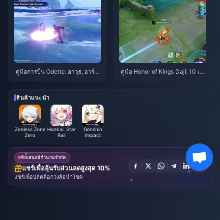
คู่มือการปั้น Odette: อาวุธ, อาร์ติ
คู่มือ Honor of Kings Daji: 10 เค
แฟกต์ และทีมที่ดีที่สุด | สิงหาคม
ล็ดลับยอดฮิต | สิงหาคม 2026
2026
สินค้าแนะนำ
Zenless Zone
Honkai: Star
Genshin
Zero
Rail
Impact
ข้อเสนอมีจำนวนจำกัด
แชร์เพื่อลุ้นรับส่วนลดสูงสุด 10%
แชร์เพื่อปลดล็อกวงล้อนำโชค