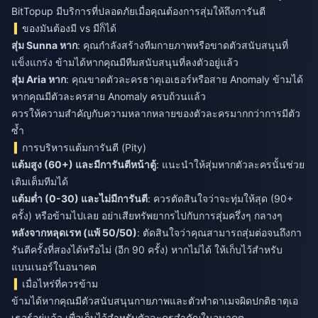
BitTopup มีบริการที่ปลอดภัยเมื่อคุณต้องการสุ่มให้ถึงการันตี
ของมันต้องมี vs มีก็ได้
สุ่ม Sunna หาก
: คุณกำลังสร้างทีมกายภาพหรือขาดตัวสนับสนุนที่
แข็งแกร่ง ข้ามได้หากคุณมีทีมสนับสนุนที่ลงตัวอยู่แล้ว
สุ่ม Aria หาก
: คุณขาดตัวละครธาตุเอเธอร์หรือสาย Anomaly ข้ามได้
หากคุณมีตัวละครสาย Anomaly ครบถ้วนแล้ว
ควรให้ความสำคัญกับความหลากหลายของตัวละครมากกว่าการมีตัว
ซ้ำ
การบริหารแต้มการันตี (Pity)
แต้มสูง (60+) และมีการันตีหน้าตู้
: แนะนำให้สุ่มหากตัวละครนั้นช่วย
เติมเต็มทีมได้
แต้มต่ำ (0-30) และไม่มีการันตี
: ควรตัดสินใจว่าจะทุ่มให้สุด (90+
ครั้ง) หรือข้ามไปเลย อย่าเสียทรัพยากรไปกับการสุ่มครึ่งๆ กลางๆ
หลังจากหลุดเรท (แพ้ 50/50)
: ตัดสินใจว่าคุณสามารถสุ่มต่อจนถึงกา
รันตีครั้งที่สองได้หรือไม่ (อีก 90 ครั้ง) หากไม่ได้ ให้เก็บไว้สำหรับ
แบนเนอร์ในอนาคต
เมื่อไหร่ที่ควรข้าม
ข้ามได้หากคุณมีตัวสนับสนุนกายภาพและตัวทำดาเมจผิดปกติธาตุเอ
เธอร์อยู่แล้ว เพื่อเก็บไว้สำหรับตัวละครสำคัญในอนาคต