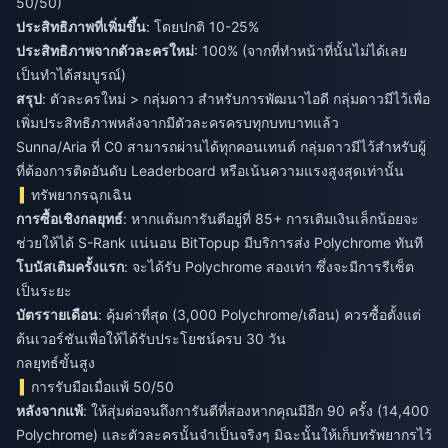
50/50)
ประสิทธิภาพที่เพิ่มขึ้น
: โดยปกติ 10-25%
ประสิทธิภาพจากตัวละครใหม่
: 100% (จากที่ทำหน้าที่นั้นไม่ได้เลย
เป็นทำได้สมบูรณ์)
สรุป
: ตัวละครใหม่ > กลุ่มดาว สำหรับการพัฒนาไอดี กลุ่มดาวมีไว้เพื่อ
เพิ่มประสิทธิภาพหลังจากมีตัวละครครบทุกบทบาทแล้ว
Sunna/Aria ที่ C0 สามารถผ่านได้ทุกคอนเทนต์ กลุ่มดาวมีไว้สำหรับผู้
ที่ต้องการติดอันดับ Leaderboard หรือเน้นความแรงสูงสุดเท่านั้น
ทรัพยากรฉุกเฉิน
การซื้อเชิงกลยุทธ์
: หากแต้มการันตีอยู่ที่ 85+ การเติมเงินเล็กน้อยจะ
ช่วยให้ได้ S-Rank แน่นอน BitTopup มีบริการส่ง Polychrome ทันที
โบนัสเติมครั้งแรก
: จะได้รับ Polychrome สองเท่า ซึ่งจะมีการรีเซ็ต
เป็นระยะ
บัตรรายเดือน
: คุ้มค่าที่สุด (3,000 Polychrome/เดือน) ควรซื้อตั้งแต่
ต้นเวอร์ชันเพื่อให้ได้รับประโยชน์ครบ 30 วัน
กลยุทธ์ขั้นสูง
การรับมือเมื่อแพ้ 50/50
หลังจากแพ้
: ให้สุ่มต่อจนถึงการันตีที่สองหากคุณมีอีก 90 ครั้ง (14,400
Polychrome) และตัวละครนั้นจำเป็นจริงๆ มิฉะนั้นให้เก็บทรัพยากรไว้