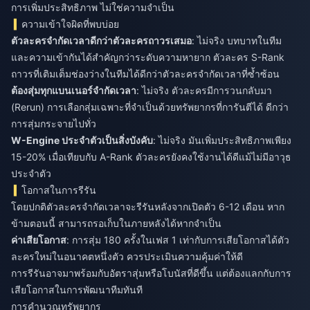
การเพิ่มประสิทธิภาพ ไม่ใช่ความจำเป็น
ความเข้าใจผิดที่พบบ่อย
ตัวละครจำกัดเวลาดีกว่าตัวละครถาวรเสมอ
: ไม่จริง บทบาทในทีม
และความเข้ากันได้สำคัญกว่าระดับความหายาก ตัวละคร S-Rank
ถาวรที่เติมเต็มช่องว่างในทีมได้ดีกว่าตัวละครจำกัดเวลาที่ซ้ำซ้อน
ต้องสุ่มทุกแบนเนอร์จำกัดเวลา
: ไม่จริง ตัวละครมีการวนกลับมา
(Rerun) การเลือกสุ่มเฉพาะที่จำเป็นด้วยทรัพยากรที่การันตีได้ ดีกว่า
การสุ่มกระจายไปทั่ว
W-Engine ประจำตัวเป็นสิ่งบังคับ
: ไม่จริง มันเพิ่มประสิทธิภาพเพียง
15-20% เมื่อเทียบกับ A-Rank ตัวละครยังคงใช้งานได้ดีแม้ไม่มีอาวุธ
ประจำตัว
โอกาสในการรีรัน
โดยปกติตัวละครจำกัดเวลาจะรีรันหลังจากเปิดตัว 6-12 เดือน หาก
ข้ามตอนนี้ สามารถรอเก็บในภายหลังได้หากจำเป็น
ค่าเสียโอกาส
: การสุ่ม 180 ครั้งในเฟส 1 เท่ากับการเสียโอกาสได้ตัว
ละครใหม่ในอนาคตหนึ่งตัว ควรประเมินความคุ้มค่าให้ดี
การรีรันอาจมาพร้อมกับอัตราสุ่มหรือโบนัสที่ดีขึ้น แต่ต้องแลกกับการ
เสียโอกาสในการพัฒนาทีมทันที
การคำนวณทรัพยากร