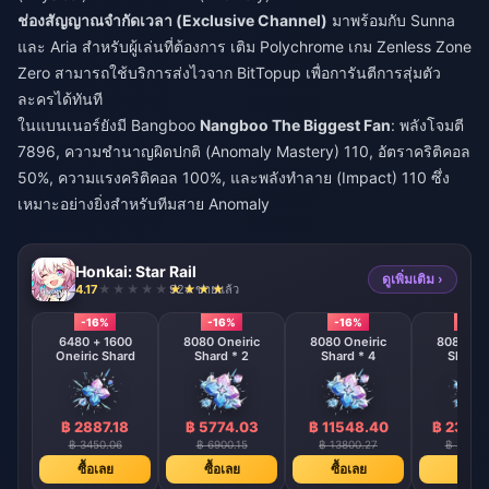
ช่องสัญญาณจำกัดเวลา (Exclusive Channel)
มาพร้อมกับ Sunna
และ Aria สำหรับผู้เล่นที่ต้องการ
เติม Polychrome เกม Zenless Zone
Zero
สามารถใช้บริการส่งไวจาก BitTopup เพื่อการันตีการสุ่มตัว
ละครได้ทันที
ในแบนเนอร์ยังมี Bangboo
Nangboo The Biggest Fan
: พลังโจมตี
7896, ความชำนาญผิดปกติ (Anomaly Mastery) 110, อัตราคริติคอล
50%, ความแรงคริติคอล 100%, และพลังทำลาย (Impact) 110 ซึ่ง
เหมาะอย่างยิ่งสำหรับทีมสาย Anomaly
Honkai: Star Rail
ดูเพิ่มเติม ›
4.17
924 ขายแล้ว
-16%
-16%
-16%
-16%
6480 + 1600
8080 Oneiric
8080 Oneiric
8080 One
Oneiric Shard
Shard * 2
Shard * 4
Shard 
฿ 2887.18
฿ 5774.03
฿ 11548.40
฿ 2309
฿ 3450.06
฿ 6900.15
฿ 13800.27
฿ 27600
ซื้อเลย
ซื้อเลย
ซื้อเลย
ซื้อเล