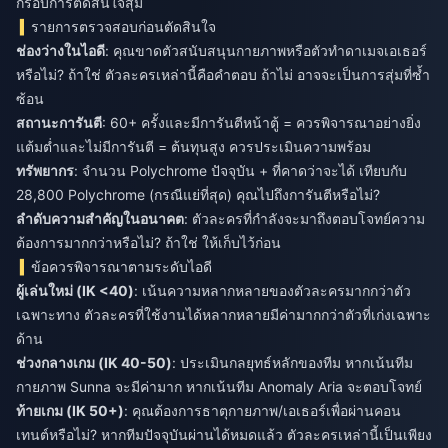
กรอบการตัดสินใจสุ่ม
รายการตรวจสอบก่อนตัดสินใจ
ช่องว่างในไอดี
: คุณขาดตัวสนับสนุนกายภาพหรือตัวทำดาเมจเอเธอร์
หรือไม่? ถ้าใช่ ตัวละครเหล่านี้คือคำตอบ ถ้าไม่ อาจจะเป็นการสุ่มที่ซ้ำ
ซ้อน
สถานะการันตี
: 60+ ครั้งและมีการันตีหน้าตู้ = ควรพิจารณาอย่างยิ่ง
แต้มต่ำและไม่มีการันตี = ต้นทุนสูง ควรประเมินความพร้อม
ทรัพยากร
: จำนวน Polychrome ปัจจุบัน + ที่คาดว่าจะได้ เทียบกับ
28,800 Polychrome (กรณีแย่ที่สุด) คุณไปถึงการันตีหรือไม่?
ลำดับความสำคัญในอนาคต
: ตัวละครที่กำลังจะมาถึงตอบโจทย์ความ
ต้องการมากกว่าหรือไม่? ถ้าใช่ ให้เก็บไว้ก่อน
ข้อควรพิจารณาตามระดับไอดี
ผู้เล่นใหม่ (IK <40)
: เน้นความหลากหลายของตัวละครมากกว่าตัว
เฉพาะทาง ตัวละครที่ใช้งานได้หลากหลายมีค่ามากกว่าตัวที่เก่งเฉพาะ
ด้าน
ช่วงกลางเกม (IK 40-50)
: ประเมินกลยุทธ์หลักของทีม หากเน้นทีม
กายภาพ Sunna จะมีค่ามาก หากเน้นทีม Anomaly Aria จะตอบโจทย์
ท้ายเกม (IK 50+)
: คุณต้องการธาตุกายภาพ/เอเธอร์เพื่อผ่านคอน
เทนต์หรือไม่? หากทีมปัจจุบันผ่านได้หมดแล้ว ตัวละครเหล่านี้เป็นเพียง