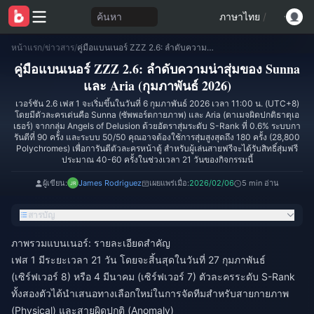
ค้นหา
ภาษาไทย
/
หน้าแรก
/
ข่าวสาร
/
คู่มือแบนเนอร์ ZZZ 2.6: ลำดับความน่าสุ่มของ Sunna และ Aria (กุมภาพันธ์ 2026)
คู่มือแบนเนอร์ ZZZ 2.6: ลำดับความน่าสุ่มของ Sunna
และ Aria (กุมภาพันธ์ 2026)
เวอร์ชัน 2.6 เฟส 1 จะเริ่มขึ้นในวันที่ 6 กุมภาพันธ์ 2026 เวลา 11:00 น. (UTC+8)
โดยมีตัวละครเด่นคือ Sunna (ซัพพอร์ตกายภาพ) และ Aria (ดาเมจผิดปกติธาตุเอ
เธอร์) จากกลุ่ม Angels of Delusion ด้วยอัตราสุ่มระดับ S-Rank ที่ 0.6% ระบบกา
รันตีที่ 90 ครั้ง และระบบ 50/50 คุณอาจต้องใช้การสุ่มสูงสุดถึง 180 ครั้ง (28,800
Polychromes) เพื่อการันตีตัวละครหน้าตู้ สำหรับผู้เล่นสายฟรีจะได้รับสิทธิ์สุ่มฟรี
ประมาณ 40-60 ครั้งในช่วงเวลา 21 วันของกิจกรรมนี้
ผู้เขียน:
James Rodriguez
เผยแพร่เมื่อ:
2026/02/06
5 min อ่าน
สารบัญ
ภาพรวมแบนเนอร์: รายละเอียดสำคัญ
เฟส 1 มีระยะเวลา 21 วัน โดยจะสิ้นสุดในวันที่ 27 กุมภาพันธ์
(เซิร์ฟเวอร์ 8) หรือ 4 มีนาคม (เซิร์ฟเวอร์ 7) ตัวละครระดับ S-Rank
ทั้งสองตัวได้นำเสนอทางเลือกใหม่ในการจัดทีมสำหรับสายกายภาพ
(Physical) และสายผิดปกติ (Anomaly)