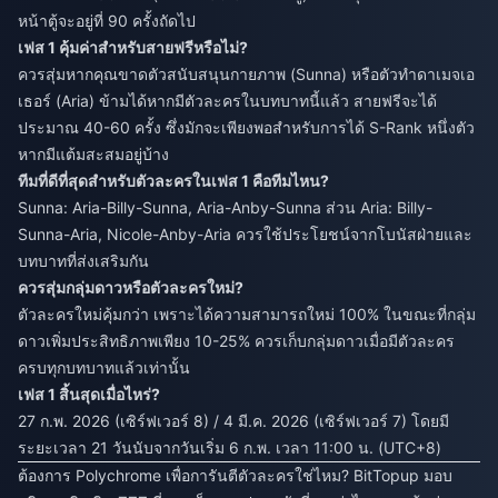
หน้าตู้จะอยู่ที่ 90 ครั้งถัดไป
เฟส 1 คุ้มค่าสำหรับสายฟรีหรือไม่?
ควรสุ่มหากคุณขาดตัวสนับสนุนกายภาพ (Sunna) หรือตัวทำดาเมจเอ
เธอร์ (Aria) ข้ามได้หากมีตัวละครในบทบาทนี้แล้ว สายฟรีจะได้
ประมาณ 40-60 ครั้ง ซึ่งมักจะเพียงพอสำหรับการได้ S-Rank หนึ่งตัว
หากมีแต้มสะสมอยู่บ้าง
ทีมที่ดีที่สุดสำหรับตัวละครในเฟส 1 คือทีมไหน?
Sunna: Aria-Billy-Sunna, Aria-Anby-Sunna ส่วน Aria: Billy-
Sunna-Aria, Nicole-Anby-Aria ควรใช้ประโยชน์จากโบนัสฝ่ายและ
บทบาทที่ส่งเสริมกัน
ควรสุ่มกลุ่มดาวหรือตัวละครใหม่?
ตัวละครใหม่คุ้มกว่า เพราะได้ความสามารถใหม่ 100% ในขณะที่กลุ่ม
ดาวเพิ่มประสิทธิภาพเพียง 10-25% ควรเก็บกลุ่มดาวเมื่อมีตัวละคร
ครบทุกบทบาทแล้วเท่านั้น
เฟส 1 สิ้นสุดเมื่อไหร่?
27 ก.พ. 2026 (เซิร์ฟเวอร์ 8) / 4 มี.ค. 2026 (เซิร์ฟเวอร์ 7) โดยมี
ระยะเวลา 21 วันนับจากวันเริ่ม 6 ก.พ. เวลา 11:00 น. (UTC+8)
ต้องการ Polychrome เพื่อการันตีตัวละครใช่ไหม? BitTopup มอบ