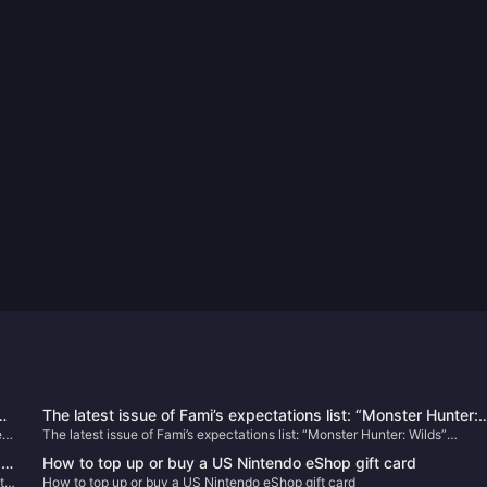
The latest issue of Fami’s expectations list: “Monster Hunter:
e
The latest issue of Fami’s expectations list: “Monster Hunter: Wilds”
Wilds” becomes the new top list
becomes the new top list
t
How to top up or buy a US Nintendo eShop gift card
 it
How to top up or buy a US Nintendo eShop gift card