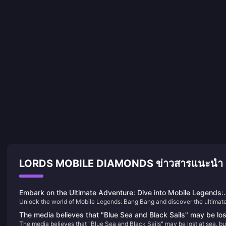
LORDS MOBILE DIAMONDS ข่าวสารแนะนำ
Embark on the Ultimate Adventure: Dive into Mobile Legends:
Unlock the world of Mobile Legends: Bang Bang and discover the ultimat
Bang Bang
MOBA experience on your mobile. Learn how to top up and elevate your
The media believes that "Blue Sea and Black Sails" may be los
gameplay today!
The media believes that "Blue Sea and Black Sails" may be lost at sea, but
at sea, but it will set sail for "Black Flag"