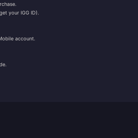
rchase.
get your IGG ID).
Mobile account.
de.