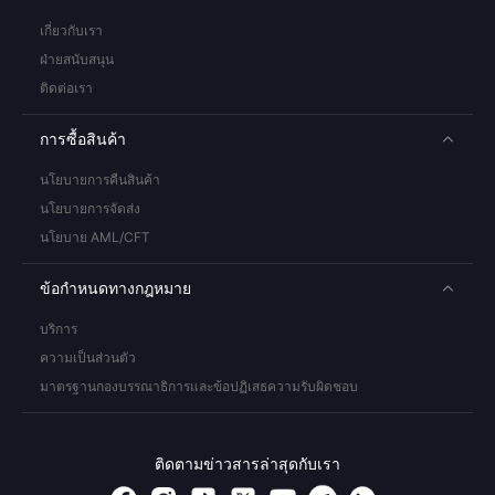
เกี่ยวกับเรา
ฝ่ายสนับสนุน
ติดต่อเรา
การซื้อสินค้า
นโยบายการคืนสินค้า
นโยบายการจัดส่ง
นโยบาย AML/CFT
ข้อกำหนดทางกฎหมาย
บริการ
ความเป็นส่วนตัว
มาตรฐานกองบรรณาธิการและข้อปฏิเสธความรับผิดชอบ
ติดตามข่าวสารล่าสุดกับเรา