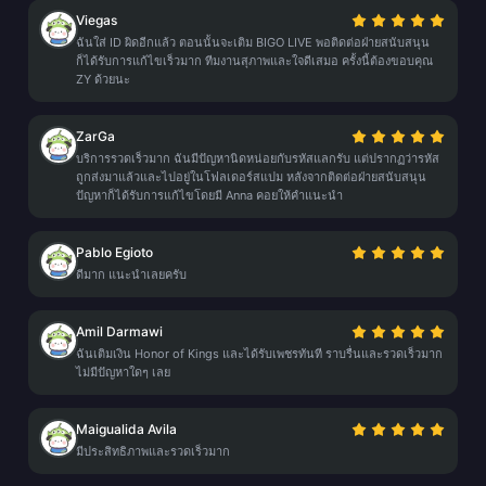
Viegas
ฉันใส่ ID ผิดอีกแล้ว ตอนนั้นจะเติม BIGO LIVE พอติดต่อฝ่ายสนับสนุน
ก็ได้รับการแก้ไขเร็วมาก ทีมงานสุภาพและใจดีเสมอ ครั้งนี้ต้องขอบคุณ
ZY ด้วยนะ
ZarGa
บริการรวดเร็วมาก ฉันมีปัญหานิดหน่อยกับรหัสแลกรับ แต่ปรากฏว่ารหัส
ถูกส่งมาแล้วและไปอยู่ในโฟลเดอร์สแปม หลังจากติดต่อฝ่ายสนับสนุน
ปัญหาก็ได้รับการแก้ไขโดยมี Anna คอยให้คำแนะนำ
Pablo Egioto
ดีมาก แนะนำเลยครับ
Amil Darmawi
ฉันเติมเงิน Honor of Kings และได้รับเพชรทันที ราบรื่นและรวดเร็วมาก
ไม่มีปัญหาใดๆ เลย
Maigualida Avila
มีประสิทธิภาพและรวดเร็วมาก