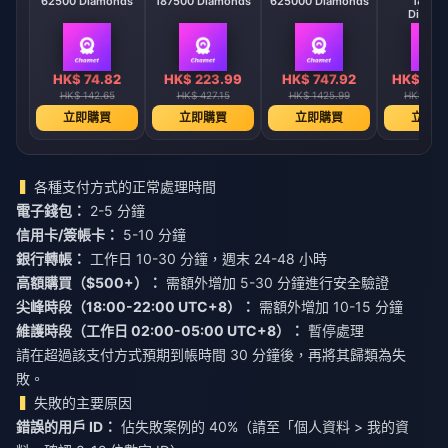
62500 Diamonds
187500 Diamonds
625000 Diamonds
18750
Diamo
HK$ 74.82
HK$ 223.99
HK$ 747.92
HK$ 224
HK$ 142.65
HK$ 427.15
HK$ 1425.99
HK$ 427
立即購買
立即購買
立即購買
立即購
各種支付方式的正常處理時間
電子錢包：
2-5 分鐘
信用卡/簽帳卡：
5-10 分鐘
銀行轉帳：
工作日 10-30 分鐘，週末 24-48 小時
高額購買（$500+）：
需額外增加 5-30 分鐘進行安全驗證
尖峰時段（18:00-22:00 UTC+8）：
需額外增加 10-15 分鐘
維護時段（工作日 02:00-05:00 UTC+8）：
暫停處理
請在超過該支付方式預期到帳時間 30 分鐘後，再將其歸類為失
敗。
失敗的主要原因
錯誤的用戶 ID：
佔失敗案例的 40%（請至「個人資料 > 我的資