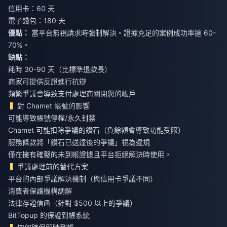
信用卡：60 天
電子錢包：180 天
優點：
當平台無視請求時強制解決。證據充足的案例成功率達 60-
70%。
缺點：
耗時 30-90 天（比標準退款長）
商家可提供反證進行抗辯
頻繁爭議會導致支付處理商關閉您的帳戶
對 Chamet 帳號的影響
可能導致帳號停權/永久封禁
Chamet 可能扣除爭議的鑽石（負餘額會導致功能受限）
服務條款將「鑽石已送達後的爭議」視為違規
僅在擁有確鑿的未到帳證據且平台拒絕解決時使用。
爭議處理前的替代方案
平台的內部爭議解決機制（與信用卡爭議不同）
消費者保護機構調解
法律存證信函（針對 $500 以上的爭議）
BitTopup 的保證到帳系統