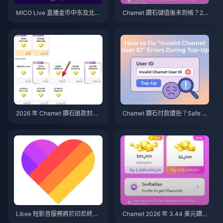
MICO Live 直播金币中东及北非
Chamet 鑽石儲值後未到帳？20
地区（MENA）v5.2版本后：20
26 年 Google 儲值問題解決指南
26年最划算充值指南
2026 年 Chamet 鑽石退款封禁
Chamet 鑽石付款遭拒？Safe B
申訴：成功率真的為 0% 嗎？
uy 解決方案（2026 年 6 月）
Likee 短影音服務將於印尼終止
Chamet 2026 年 3.44 美元鑽石
（2026 年 4 月）：關於代幣、
禮包：真的值得購買嗎？