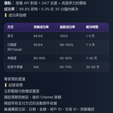
優點：
授權 API 對接 + 24/7 支援 + 具競爭力的價格
成功率：
99.8% 即時，0.2% 於 30 分鐘內解決
成功率指標
方式
到帳成功率
退款成功率
解決時間
官方
99.9%
100%
1-5 天
已驗證
99.8%
98-100%
1-3 天
(BitTopup)
未驗證
80-95%
60-90%
7-30 天
信用卡爭議
N/A
60-70%
30-90 天
專家預防建議
紀錄習慣
立即截取付款確認畫面
捕捉預期到帳前、後的 Chamet 餘額
開啟所有支付方式的自動郵件收據
維護購買日誌：日期、金額、用戶 ID、交易 ID、到帳確認