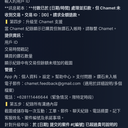
輸入的用戶 ID
**訊息範本：**
付款已於 [日期/時間] 處理並扣款，但 Chamet 未
收到交易。交易 ID：[ID]。請求全額退款。
第四步：升級至 Chamet 支援
當 Chamet 紀錄顯示已購買但無鑽石入帳時，請聯繫 Chamet。
提供資訊：
用戶 ID
交易時間戳記
購買的鑽石數量
顯示紀錄中有交易但餘額未增加的截圖
管道：
App 內：個人資料 > 設定 > 幫助中心 > 支付問題 > 鑽石未入帳
電子郵件：
chamet.feedback@gmail.com
（適用於詳細說明/多個
檔案）
電話：+628111446644（緊急情況，限特定時段）
第五步：紀錄所有溝通內容
截圖或儲存每一次互動：工單、郵件、聊天紀錄、電話摘要。記下
客服姓名、案件編號及承諾事項。
針對升級申訴：
於 [日期] 提交的案件 #[編號] 已超過貴司說明的