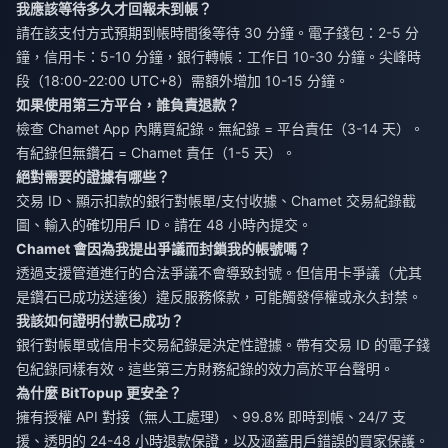
我應該等待多久才回報未到帳？
請在該支付方式預期到帳時間後等待 30 分鐘。電子錢包：2-5 分
鐘，信用卡：5-10 分鐘，銀行轉帳：工作日 10-30 分鐘。尖峰時
段（18:00-22:00 UTC+8）需額外增加 10-15 分鐘。
如果使用第三方平台，誰負責退款？
檢查 Chamet App 內購買紀錄。無紀錄 = 平台責任（3-14 天）。
有紀錄但無鑽石 = Chamet 責任（1-5 天）。
絕對需要的證據有哪些？
交易 ID、顯示扣款的銀行對帳單/支付收據、Chamet 交易紀錄截
圖、輸入的確切用戶 ID。請在 48 小時內提交。
Chamet 會因為我提出爭議而封鎖我的帳號嗎？
透過支援管道進行的合法爭議不會導致封號。但信用卡爭議（尤其
是鑽石已成功送達後）違反服務條款，可能觸發停權或永久封禁。
我該如何證明付款已成功？
銀行對帳單或信用卡交易紀錄是決定性證據。帶有交易 ID 的電子錢
包紀錄同樣有效。這些第三方財務紀錄的效力高於平台聲明。
為什麼 BitTopup 更安全？
擁有授權 API 對接（無人工處理）、99.8% 即時到帳、24/7 支
援、透明的 24-48 小時退款保證，以及涵蓋用戶錯誤的買家保護。