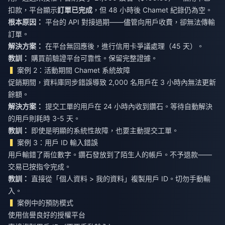
扣款，平台顯示
訂單已完成
，但 48 小時後 Chamet 紀錄仍為空。
根本原因：
平台的 API 對接過期——儘管向用戶收費，卻無法傳輸
訂單。
解決方案：
在平台無回應後，進行信用卡爭議處理（45 天）。
教訓：
購買前驗證平台可靠性。保留完整證據。
案例 2：活動期間 Chamet 系統故障
促銷期間，資料庫同步錯誤導致 2,000 名用戶在 3 小時內無法更新
餘額。
解決方案：
提交工單的用戶在 24 小時內收到鑽石。等待自動解決
的用戶則耗時 3-5 天。
教訓：
即使是明顯的系統性故障，也要主動提交工單。
案例 3：用戶 ID 輸入錯誤
用戶輸錯了兩位數字。鑽石發放到了陌生人的帳戶。不予退款——
交易已按指令完成。
教訓：
直接從「個人資料 > 我的資料」複製用戶 ID。切勿手動輸
入。
案例中的預防模式
使用信譽良好的授權平台