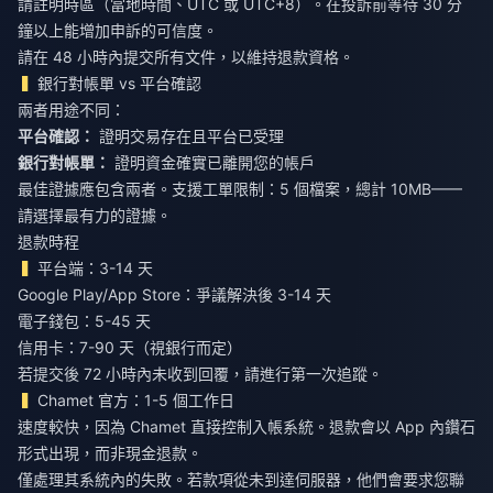
請註明時區（當地時間、UTC 或 UTC+8）。在投訴前等待 30 分
鐘以上能增加申訴的可信度。
請在 48 小時內提交所有文件，以維持退款資格。
銀行對帳單 vs 平台確認
兩者用途不同：
平台確認：
證明交易存在且平台已受理
銀行對帳單：
證明資金確實已離開您的帳戶
最佳證據應包含兩者。支援工單限制：5 個檔案，總計 10MB——
請選擇最有力的證據。
退款時程
平台端：3-14 天
Google Play/App Store：爭議解決後 3-14 天
電子錢包：5-45 天
信用卡：7-90 天（視銀行而定）
若提交後 72 小時內未收到回覆，請進行第一次追蹤。
Chamet 官方：1-5 個工作日
速度較快，因為 Chamet 直接控制入帳系統。退款會以 App 內鑽石
形式出現，而非現金退款。
僅處理其系統內的失敗。若款項從未到達伺服器，他們會要求您聯