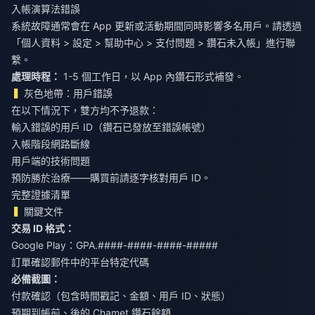
入帳演算法錯誤
系統故障通常會在 App 更新或活動期間同時影響多名用戶。請透過
「個人資料 > 設定 > 幫助中心 > 支付問題 > 鑽石未入帳」進行聯
繫。
處理時程：
1-5 個工作日，以 App 內鑽石形式補發。
灰色地帶：用戶錯誤
在以下情況下，雙方均不予退款：
輸入錯誤的用戶 ID（鑽石已發放至錯誤帳號）
入帳階段網路斷線
用戶端的技術問題
預防勝於治療——購買前請逐字核對用戶 ID。
完整證據清單
關鍵文件
交易 ID 格式：
Google Play：GPA.####-####-####-#####
訂單確認郵件中的平台特定代碼
必備截圖：
付款確認（包含時間戳記、金額、用戶 ID、狀態）
預期到帳前、後的 Chamet 鑽石餘額