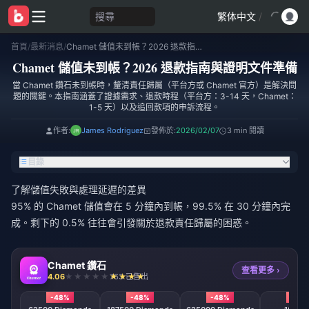
搜尋
繁体中文
/
首頁
/
最新消息
/
Chamet 儲值未到帳？2026 退款指南與證明文件準備
Chamet 儲值未到帳？2026 退款指南與證明文件準備
當 Chamet 鑽石未到帳時，釐清責任歸屬（平台方或 Chamet 官方）是解決問
題的關鍵。本指南涵蓋了證據需求、退款時程（平台方：3-14 天，Chamet：
1-5 天）以及追回款項的申訴流程。
作者:
James Rodriguez
發佈於:
2026/02/07
3 min 閱讀
目錄
了解儲值失敗與處理延遲的差異
95% 的 Chamet 儲值會在 5 分鐘內到帳，99.5% 在 30 分鐘內完
成。剩下的 0.5% 往往會引發關於退款責任歸屬的困惑。
Chamet 鑽石
查看更多 ›
4.06
763 已售出
-48%
-48%
-48%
-48