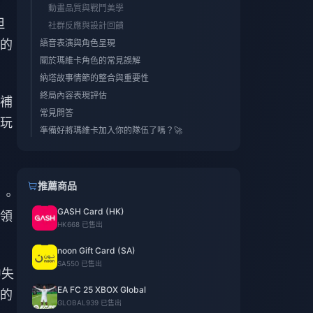
動畫品質與戰鬥美學
但
社群反應與設計回饋
的
語音表演與角色呈現
關於瑪維卡角色的常見誤解
納塔故事情節的整合與重要性
終局內容表現評估
補
常見問答
玩
準備好將瑪維卡加入你的隊伍了嗎？🚀
推薦商品
」。
GASH Card (HK)
領
HK
668 已售出
noon Gift Card (SA)
SA
550 已售出
中失
EA FC 25 XBOX Global
的
GLOBAL
939 已售出