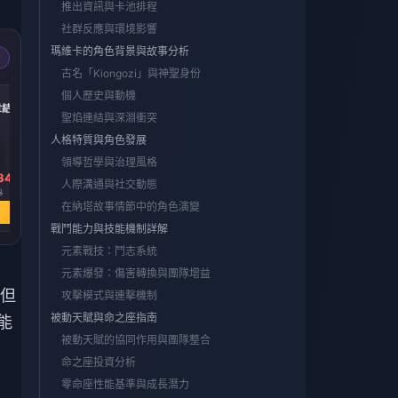
推出資訊與卡池排程
社群反應與環境影響
瑪維卡的角色背景與故事分析
古名「Kiongozi」與神聖身份
-15%
-14%
-19%
個人歷史與動機
創世結晶
300 + 30 創世結晶
60 創世結晶
空月祝福
聖焰連結與深淵衝突
人格特質與角色發展
領導哲學與治理風格
34
HK$ 36.62
HK$ 7.32
HK$ 36.62
人際溝通與社交動態
3
HK$ 42.97
HK$ 8.53
HK$ 45.18
在納塔故事情節中的角色演變
立即購買
立即購買
立即購買
戰鬥能力與技能機制詳解
元素戰技：鬥志系統
元素爆發：傷害轉換與團隊增益
但
攻擊模式與連擊機制
被動天賦與命之座指南
能
被動天賦的協同作用與團隊整合
命之座投資分析
零命座性能基準與成長潛力