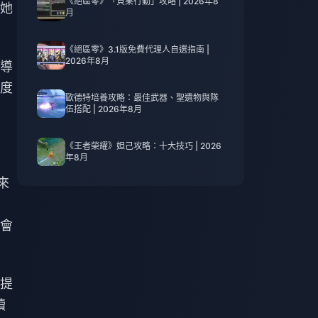
《絕區零》「貝果行動」攻略 | 2026年8
她
月
《絕區零》3.1版免費代理人自選指南 |
2026年8月
導
度
歐德特培養攻略：最佳武器、聖遺物與隊
伍搭配 | 2026年8月
《王者榮耀》妲己攻略：十大技巧 | 2026
年8月
來
會
提
續