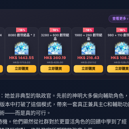
查看更多 ›
-16%
-16%
-16%
-16%
4
8080 創世結晶 * 2
3280 + 600 創世結
1980 + 260 創世結
980 + 110 
晶
晶
HK$ 1443.55
HK$ 360.19
HK$ 216.43
HK$ 108.
HK$ 1713.22
HK$ 428.30
HK$ 257.12
HK$ 128.7
立即購買
立即購買
立即購買
立即購買
：她並非典型的執政官。先前的神明大多偏向輔助角色，
3 版本中打破了這個模式，帶來一套真正兼具主C和輔助功
術——而是真的可行。
的推出時機。他們顯然從社群對於更靈活角色的回饋中學到了經