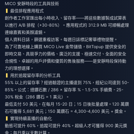
MICO 安靜時段的工具與技術
最佳排程應用程式
創作者工作室匯出每小時收入、留存率——將這些數據製成試算表
以進行 A/B 排程（+30-80%）。應用程式的 312.9 MB 可順暢處理
連線嘉賓和美顏濾鏡。
個人資料日誌，篩選重複訪客。每週日誌標記奢華禮物提醒。
為了可靠地
線上購買 MICO Live 金幣儲值
，BitTopup 提供安全的
即時交易、具競爭力的價格、廣泛的支援、極速交付、全面的安全
合規性、卓越的用戶評價和優質的售後服務——是安靜時段保持動
力的理想選擇。
用於追蹤留存率的分析工具
55% 以上的留存率？經過驗證的主播達到 75%，經紀公司達到 50-
85%。公式：總鑽石數 / 286 × 留存率 % - 1.5-3% 手續費 - 25-
30% 稅金（286 鑽石 = 1 美元）。
最低支付 50 美元，在每月 15-20 日；15 日後批量處理。120 萬鑽
石可獲得 5,681 美元；150 萬鑽石 = 4,300-4,600 美元 + 獎金。
實現持續直播的自動化
動態可提升 60%，追蹤可提升 40%。超級人才可獲得 900 美元獎
金；每日乘以天數計算。