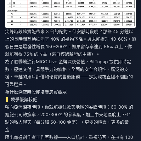
尖峰時段確實能帶來 3 倍的配對。但安靜時段呢？那些 45 分鐘以
上的長時間互動抵消了 40% 的禮物下降。週末能提升 40-60%，節
假日更是爆發性增長 150-200%。如果留存率達到 55% 以上，你
就能獲得 75% 的收益（來自經過驗證的主播）。
為了順暢地進行
MICO Live 金幣深夜儲值
，BitTopup 提供即時點
數、極速交付、具競爭力的價格、全面的安全合規性、廣泛的支
援、卓越的用戶評價和優質的售後服務——是您深夜直播不間斷的
可靠選擇。
為什麼深夜時段能培養忠實觀眾
競爭優勢較低
轉向亞洲深夜時段，你就能抓住歐美地區的尖峰時段：60-80% 的
經紀公司轉換率，200-300% 的參與度，加上中東地區晚上 7-11
點的私人聊天（每分鐘 50-100 金幣）。更少的喧囂，更多的黃
金。
匯出每週創作者工作室數據——人口統計、重複訪客。在擁有 100