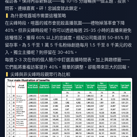
複訪客。保持內容新鮮感——每 10-15 分鐘輪換一個主題：投票、
問答、連線嘉賓。砰！忠誠度就此鎖定。
為什麼喧囂城市需要這種策略
在尖峰時段，喧囂的城市會扼殺直播氛圍——禮物掉落率會下降
40%。但非尖峰時段呢？你可以透過每週 25-35 小時的直播來避免
這種情況，獲得 60% 以上的忠誠度。經紀公司能達到 50-85% 的
留存率，為 5 千至 1 萬 5 千名粉絲創造每月 1.5 千至 8 千美元的收
入。獨立主播呢？則停留在 30-40%。
每週 2-3 次在你的個人簡介中釘選直播時間表。加上興趣標籤——
它們能將重複訪客提升 40%。簡單的調整，卻能帶來巨大的回報。
尖峰與非尖峰時段觀眾行為比較