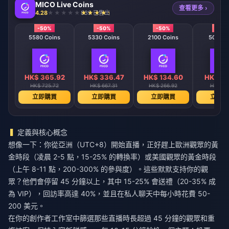
MICO Live Coins
查看更多 ›
4.28
839 已售出
-50%
-50%
-50%
-50
5580 Coins
5330 Coins
2100 Coins
508 Co
HK$ 365.92
HK$ 336.47
HK$ 134.60
HK$ 33
HK$ 725.72
HK$ 667.31
HK$ 266.92
HK$ 66
立即購買
立即購買
立即購買
立即購
定義與核心概念
想像一下：你從亞洲（UTC+8）開始直播，正好趕上歐洲觀眾的黃
金時段（凌晨 2-5 點，15-25% 的轉換率）或美國觀眾的黃金時段
（上午 8-11 點，200-300% 的參與度）。這些默默支持你的觀
眾？他們會停留 45 分鐘以上，其中 15-25% 會送禮（20-35% 成
為 VIP），回訪率高達 40%，並且在私人聊天中每小時花費 50-
200 美元。
在你的創作者工作室中篩選那些直播時長超過 45 分鐘的觀眾和重