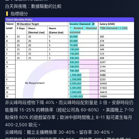
白天與夜晚：數據驅動的比較
指標細分
非尖峰時段禮物下降 40%，而尖峰時段配對量是 3 倍。安靜時段仍
能獲得 15-25% 的轉換率（經紀公司為 60-80%）。美國晚上 7-10
點保持 60% 的遊戲留存率；歐洲中部時間晚上 8-11 點可產生每月
400-2,500 歐元。
尖峰時段：獨立主播轉換率 30-40%，留存率 30-40%。