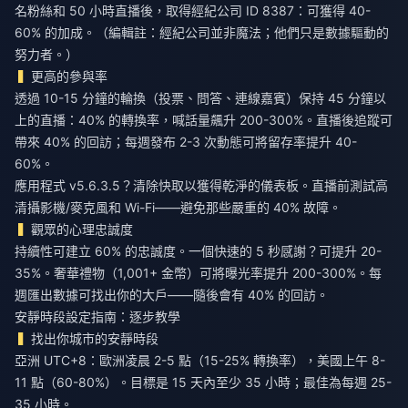
名粉絲和 50 小時直播後，取得經紀公司 ID 8387：可獲得 40-
60% 的加成。（編輯註：經紀公司並非魔法；他們只是數據驅動的
努力者。）
更高的參與率
透過 10-15 分鐘的輪換（投票、問答、連線嘉賓）保持 45 分鐘以
上的直播：40% 的轉換率，喊話量飆升 200-300%。直播後追蹤可
帶來 40% 的回訪；每週發布 2-3 次動態可將留存率提升 40-
60%。
應用程式 v5.6.3.5？清除快取以獲得乾淨的儀表板。直播前測試高
清攝影機/麥克風和 Wi-Fi——避免那些嚴重的 40% 故障。
觀眾的心理忠誠度
持續性可建立 60% 的忠誠度。一個快速的 5 秒感謝？可提升 20-
35%。奢華禮物（1,001+ 金幣）可將曝光率提升 200-300%。每
週匯出數據可找出你的大戶——隨後會有 40% 的回訪。
安靜時段設定指南：逐步教學
找出你城市的安靜時段
亞洲 UTC+8：歐洲凌晨 2-5 點（15-25% 轉換率），美國上午 8-
11 點（60-80%）。目標是 15 天內至少 35 小時；最佳為每週 25-
35 小時。