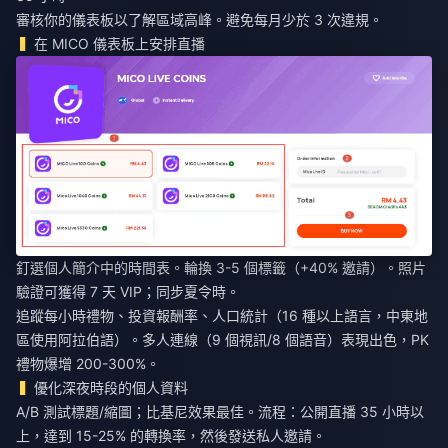
審核你的儀表板以了解區域高峰。避免每月少於 3 次違規。
在 MICO 儀表板上安排直播
釘選個人簡介中的時間表。輪換 3-5 個標籤（+40% 邀請）。照片
驗證可獲得 7 天 VIP；同步夏令時。
追蹤每小時禮物、投資報酬率、人口統計（16 種以上語言，中東地
區使用阿拉伯語）。多人連線（9 個視訊/8 個語音）表現出色，PK
禮物爆增 200-300%。
優化深夜時段的個人資料
A/B 測試標題/縮圖；比基尼效果最佳。流程：公開直播 35 小時以
上，達到 15-25% 的轉換率，然後發送私人邀請。