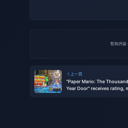
暫無評論
上一頁
"Paper Mario: The Thousand
Year Door" receives rating,
announce release date soo