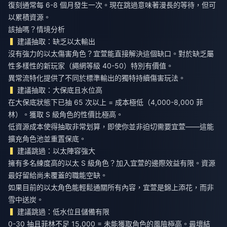
復刻通常每 6-8 個月發生一次。現在跳過意味著漫長的等待，但可
以累積資源。
該抽嗎？情境分析
建議抽取：缺乏以太輸出
沒有強力的以太傷害角色？宜萱能直接解決這個缺口。對於缺乏屬
性多樣性的新玩家（繩網等級 40-50）特別有價值。
異常流特化提供了不同於標準輸出的獨特持續傷害玩法。
建議抽取：大保底且水位高
在大保底狀態下已抽 65 次以上 = 成本極低（4,000-8,000 菲
林）。獲取 S 級角色的性價比極高。
低資源成本使得抽取非常划算，即使你並非迫切需要宜萱——這能
擴充角色池並重置保底。
建議跳過：以太陣容強大
擁有多名練度高的以太 S 級角色？加入宜萱的邊際效益有限。資源
最好留給尚未覆蓋的職能空缺。
如果目前的以太角色能輕鬆通關所有內容，宜萱是錦上添花，而非
雪中送炭。
建議跳過：低水位且儲備有限
0-30 抽且菲林不足 15,000 = 未能獲取角色的風險極高。最壞結