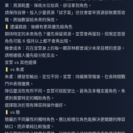
果：資源耗盡、保底水位抬高，卻沒拿到角色。
請保持自律。投入少量資源「試手氣」往往會套牢資源卻無實質收
穫。將抽數留給未來的保底。
建議跳過：後續有更高優先級角色
期待特定的未來角色？優先保留資源。宜萱會再復刻，但限定首發
角色可能 6 個月以上都不會再出現。
機會成本：花在宜萱身上的每一顆菲林都會減少未來目標的資源。
請根據個人優先級分配支出。
宜萱 vs 其他選擇
vs 朱鳶
朱鳶：爆發型輸出，定位不同。宜萱：持續異常傷害，在長時間戰
鬥中表現優異。
隊伍靈活性有所不同。宜萱可搭配安比、蒼角及多種支援角色。朱
鳶則需要特定的輔助角色。
選擇取決於現有陣容與操作偏好。
vs 簡
簡屬於不同屬性的獨特角色。應比較哪位角色能解決更關鍵的陣容
缺口，而非單純比較強度。