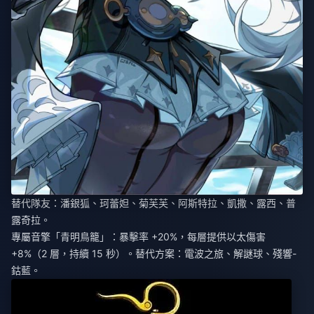
替代隊友：潘銀狐、珂蕾妲、菊芙芙、阿斯特拉、凱撒、露西、普
露奇拉。
專屬音擎「青明鳥籠」：暴擊率 +20%，每層提供以太傷害
+8%（2 層，持續 15 秒）。替代方案：電波之旅、解謎球、殘響-
鈷藍。