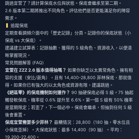
跳過宜萱了？請計算保底水位與狀態。保底會繼承至第二期。
2.6 版本第二期將推出不同角色。評估他們是否更能滿足你的陣容
需求。
追蹤保底
定期查看調頻介面中的「歷史記錄」分頁。記錄你的保底狀態（小
保底 vs 大保底）。
建議建立試算表：記錄抽數、獲得的 S 級角色、資源收入，以便清
晰掌握現況。
常見問題解答 (FAQ)
宜萱在 ZZZ 2.6 版本值得抽嗎？
如果你缺乏以太異常角色、擁有相
容的支援（安比/蒼角），且有 14,400-28,800 菲林保底，那就值
得。如果你已有強大的以太角色或資源有限，建議跳過。
《絕區零》的保底機制如何運作？
90 抽硬保底必得 S 級。75 抽起
觸發軟保底，機率從 0.6% 提升至 6.6%。第一個 S 級有 50% 機率
是當期限定；若歪了，下一個必中。保底會繼承，但抽到任何 S 級
後會重置。
保底宜萱需要多少菲林？
最糟情況：28,800（180 抽，零水位且
小保底歪掉）。大保底狀態：最多 14,400（90 抽）。平均：
19,200-22,400。