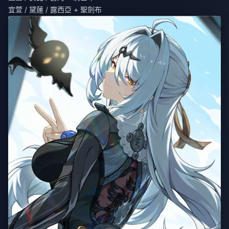
宜萱 / 黛蓮 / 露西亞 + 聖劍布