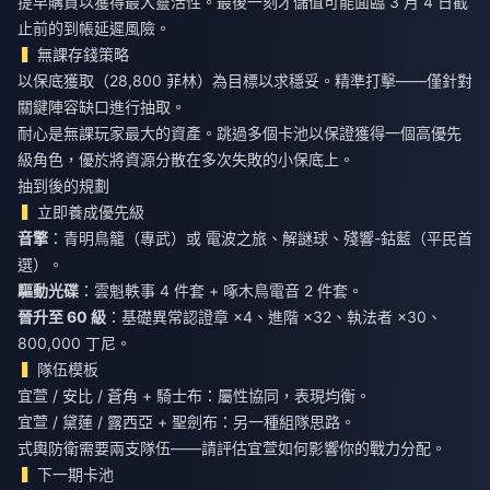
提早購買以獲得最大靈活性。最後一刻才儲值可能面臨 3 月 4 日截
止前的到帳延遲風險。
無課存錢策略
以保底獲取（28,800 菲林）為目標以求穩妥。精準打擊——僅針對
關鍵陣容缺口進行抽取。
耐心是無課玩家最大的資產。跳過多個卡池以保證獲得一個高優先
級角色，優於將資源分散在多次失敗的小保底上。
抽到後的規劃
立即養成優先級
音擎
：青明鳥籠（專武）或 電波之旅、解謎球、殘響-鈷藍（平民首
選）。
驅動光碟
：雲魁軼事 4 件套 + 啄木鳥電音 2 件套。
晉升至 60 級
：基礎異常認證章 ×4、進階 ×32、執法者 ×30、
800,000 丁尼。
隊伍模板
宜萱 / 安比 / 蒼角 + 騎士布：屬性協同，表現均衡。
宜萱 / 黛蓮 / 露西亞 + 聖劍布：另一種組隊思路。
式輿防衛需要兩支隊伍——請評估宜萱如何影響你的戰力分配。
下一期卡池