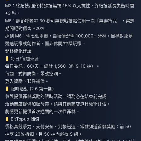
M2：終結技/強化特殊技無視 15% 以太抗性，終結技延長失衡時間
+3 秒。
M6：調節呼吸每 30 秒可無視戰技點使用一次「無盡符咒」，冥想
期間絕對傷害 +20%。
達到 M6：需七個本體，最壞情況需 100,000+ 菲林。目標對象是
競速玩家或創作者，而非休閒/中階玩家。
菲林優化建議
每日/每週來源
每日委託：60/天 = 總計 1,560（約 9-10 抽）。
每週：式輿防衛、零號空洞。
登入獎勵、郵件補償。
限時活動 (2.6 第一期)
參與提供菲林獎勵的限時活動。請務必在結束前完成。
活動商店提供加密母帶。請與其他商店道具權衡評估。
劇情更新提供首次通關的一次性菲林。
BitTopup 儲值
價格具競爭力、支付安全、到帳迅速。常駐頻道首儲獎勵：前 50
抽享 20% 折扣，且 50 抽內必得 S 級。