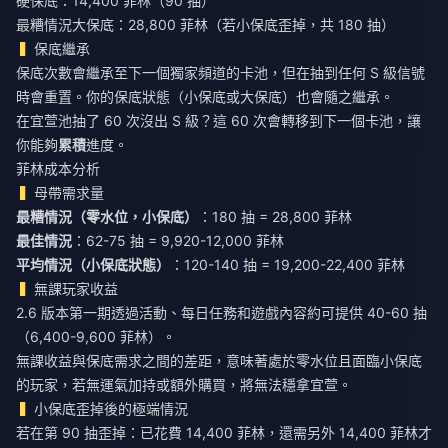
硬保底：14,400 菲林（90 抽）
最糟情況大保底：28,800 菲林（若小保底歪掉，共 180 抽）
保底繼承
保底次數會繼承至下一個獨家頻道的卡池，但在抽到任何 S 級信號
時會重置。你的保底狀態（小保底或大保底）也會隨之繼承。
在宜萱池抽了 60 次沒出 S 級？這 60 次會轉移到下一個卡池，讓
你能夠
累積
進度。
菲林成本分析
母帶需求量
最糟情況（零水位，小保底）
：180 抽 = 28,800 菲林
最佳情況
：62-75 抽 = 9,920-12,000 菲林
平均情況（小保底狀態）
：120-140 抽 = 19,200-22,400 菲林
無課玩家收益
2.6 版本第一期透過活動、每日任務和遊戲內容約可提供 40-60 抽
（6,400-9,600 菲林）。
無課收益與保底需求之間的差距，意味著處於零水位且面臨小保底
的玩家，若無運氣加持或額外購買，將無法穩拿宜萱。
小保底歪掉後的極端情況
若在第 90 抽歪掉：已花費 14,400 菲林，還需另外 14,400 菲林才