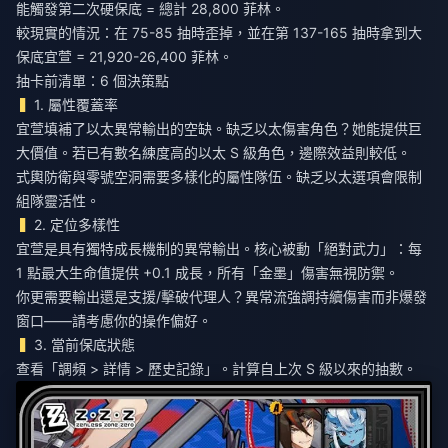
能觸發第二次硬保底 = 總計 28,800 菲林。
較現實的情況：在 75-85 抽時歪掉，並在第 137-165 抽時拿到大
保底宜萱 = 21,920-26,400 菲林。
抽卡前清單：6 個決策點
1. 屬性覆蓋率
宜萱填補了以太異常輸出的空缺。缺乏以太傷害角色？她能提供巨
大價值。若已有數名練度高的以太 S 級角色，邊際效益則較低。
式輿防衛與零號空洞需要多樣化的屬性隊伍。缺乏以太選項會限制
組隊靈活性。
2. 定位多樣性
宜萱是具有獨特成長機制的異常輸出。核心被動「絕對武力」：每
1 點最大生命值提供 +0.1 成長，所有「金墨」傷害無視防禦。
你更需要輸出還是支援/擊破代理人？異常流強調持續傷害而非爆發
窗口——請考慮你的操作偏好。
3. 當前保底狀態
查看「調頻 > 詳情 > 歷史記錄」。計算自上次 S 級以來的抽數。