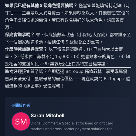
如果我已經有其他 S 級角色還要抽嗎？
僅當宜萱能填補特定缺口時
才抽——主要是以太異常覆蓋。如果你缺乏以太，其他屬性/定位的
角色不會降低她的價值。若已有數名練好的以太角色，請節省資
源。
保底會繼承嗎？
會，保底抽數與狀態（小保底/大保底）都會繼承至
下一個獨家頻道卡池。抽到任何 S 級後會立即重置。
什麼時候該跳過宜萱？
以下情況建議跳過：(1) 已有強大以太覆
蓋，(2) 低水位且菲林不足 15,000，(3) 更喜歡未來的角色，(4) 缺
乏相容的支援角色，(5) 無課玩家正在為特定目標存錢。
準備好迎接宜萱了嗎？立即透過 BitTopup 儲值菲林，享受專屬優
惠與安全支付。獲取母帶的最佳價格——現在就訪問 BitTopup，體
驗流暢的《絕區零》儲值服務！
關於作者
Sarah Mitchell
Digital Commerce Specialist focused on gift card
markets and cross-border payment solutions for
gaming platforms.