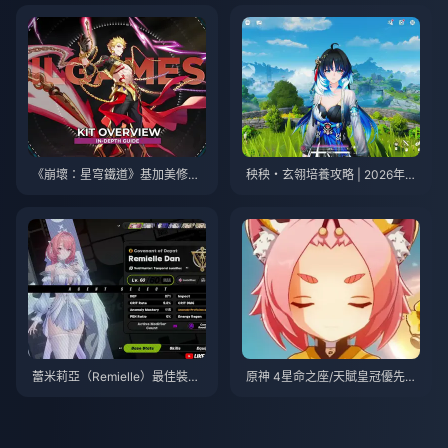
《崩壞：星穹鐵道》基加美修最
秧秧・玄翎培養攻略 | 2026年8
佳培養指南 | 2026年8月
月
蕾米莉亞（Remielle）最佳裝備
原神 4星命之座/天賦皇冠優先級
與隊伍指南 | 2026年7月
排行榜 | 2026年7月