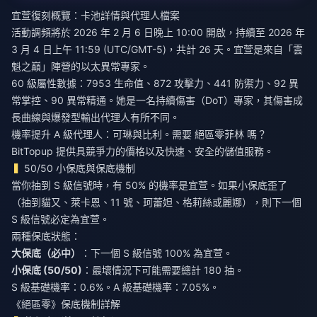
宜萱復刻概覽：卡池詳情與代理人檔案
活動調頻將於 2026 年 2 月 6 日晚上 10:00 開啟，持續至 2026 年
3 月 4 日上午 11:59 (UTC/GMT-5)，共計 26 天。宜萱是來自「雲
魁之巔」陣營的以太異常專家。
60 級屬性數據：7953 生命值、872 攻擊力、441 防禦力、92 異
常掌控、90 異常精通。她是一名持續傷害（DoT）專家，其傷害成
長曲線與爆發型輸出代理人有所不同。
機率提升 A 級代理人：可琳與比利。需要
絕區零菲林
嗎？
BitTopup 提供具競爭力的價格以及快速、安全的儲值服務。
50/50 小保底與保底機制
當你抽到 S 級信號時，有 50% 的機率是宜萱。如果小保底歪了
（抽到貓又、萊卡恩、11 號、珂蕾妲、格莉絲或麗娜），則下一個
S 級信號必定為宜萱。
兩種保底狀態：
大保底（必中）
：下一個 S 級信號 100% 為宜萱。
小保底 (50/50)
：最壞情況下可能需要總計 180 抽。
S 級基礎機率：0.6%。A 級基礎機率：7.05%。
《絕區零》保底機制詳解