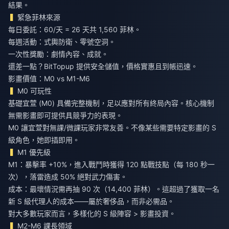
結果。
緊急菲林來源
每日委託：60/天 = 26 天共 1,560 菲林。
每週活動：式輿防衛、零號空洞。
一次性獎勵：劇情內容、成就。
還差一點？BitTopup 提供安全儲值，價格實惠且到帳迅速。
影畫價值：M0 vs M1-M6
M0 可玩性
基礎宜萱 (M0) 具備完整機制，足以應對所有終局內容。核心機制
無需影畫即可提供具競爭力的表現。
M0 讓宜萱對無課/微課玩家非常友善。不像某些需要特定影畫的 S
級角色，她即插即用。
M1 優先級
M1：暴擊率 +10%，進入戰鬥時獲得 120 點戰技點（每 180 秒一
次），落雷造成 50% 絕對武力傷害。
成本：最壞情況需再抽 90 次（14,400 菲林）。這超過了獲取一名
新 S 級代理人的成本——屬於奢侈品，而非必需品。
對大多數玩家而言，多樣化的 S 級陣容 > 影畫投資。
M2-M6 課長領域