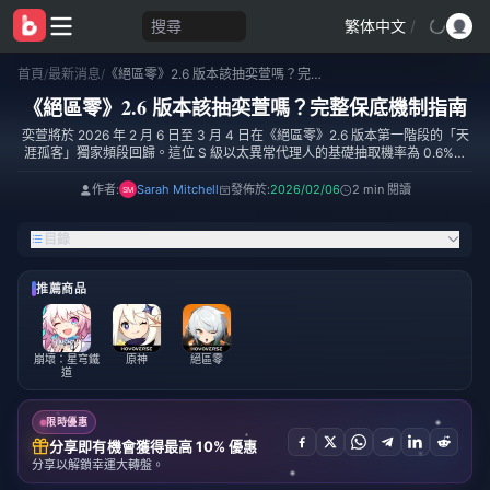
搜尋
繁体中文
/
首頁
/
最新消息
/
《絕區零》2.6 版本該抽奕萱嗎？完整保底機制指南
《絕區零》2.6 版本該抽奕萱嗎？完整保底機制指南
奕萱將於 2026 年 2 月 6 日至 3 月 4 日在《絕區零》2.6 版本第一階段的「天
涯孤客」獨家頻段回歸。這位 S 級以太異常代理人的基礎抽取機率為 0.6%，
設有 90 抽硬保底與 50/50 機制。從第 75 抽開始進入小保底（軟保底）區
間，每次抽取消耗 160 菲林。本指南將分析保底機制、陣容評估與抽取建議，
作者:
Sarah Mitchell
發佈於:
2026/02/06
2 min 閱讀
助您優化菲林投資策略。
目錄
推薦商品
崩壞：星穹鐵
原神
絕區零
道
限時優惠
分享即有機會獲得最高 10% 優惠
分享以解鎖幸運大轉盤。