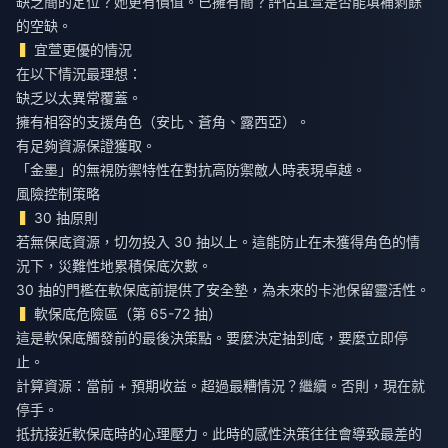
缺乏簡的定位？她更有價值。已擁有簡？評估宜萱是否能填補剩餘
的空缺。
宜萱更優的情況
在以下情況最理想：
缺乏以太異常覆蓋。
擁有相容的支援角色（安比、蒼角、露西亞）。
有足夠資源保證獲取。
「金墨」的無視防禦特性在對抗高防禦敵人時表現卓越。
風險控制策略
30 抽原則
若無保底資源，切勿投入 30 抽以上。這能防止在未獲得角色的情
況下，災難性地累積保底次數。
30 抽的門檻在軟保底前提供了安全墊，為未來的卡池保留靈活性。
軟保底危險區（第 65-72 抽）
這是軟保底觸發前的最後決策點。要麼決定抽到底，要麼立即停
止。
計算資源：當前 + 預期收益。超過最糟情況？繼續。否則，現在就
停手。
抵抗接近軟保底時的心理壓力。此時的感性決策往往會導致最差的